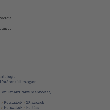
ációja 13
olan 15
antológia
Határon túli magyar
Tanulmány, tanulmánykötet,
y
>
Korszakok
>
20. századi
y
>
Korszakok
>
Kortárs