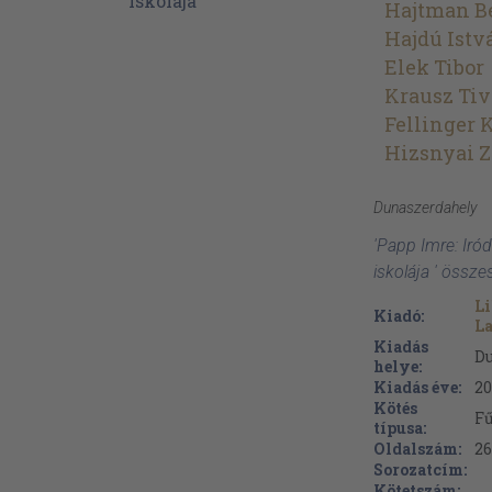
Hajtman B
Hajdú Istv
Elek Tibor
Krausz Tiv
Fellinger 
Hizsnyai Z
Dunaszerdahely
'Papp Imre: Iró
iskolája ' össze
L
Kiadó:
La
Kiadás
D
helye:
Kiadás éve:
20
Kötés
Fű
típusa:
Oldalszám:
26
Sorozatcím:
Kötetszám: