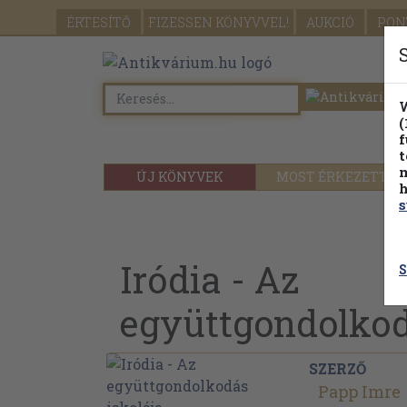
ÉRTESÍTŐ
FIZESSEN
KÖNYVVEL!
AUKCIÓ
PON
W
(
f
t
m
ÚJ KÖNYVEK
MOST ÉRKEZETT
h
s
Iródia - Az
S
együttgondolkod
SZERZŐ
Papp Imre