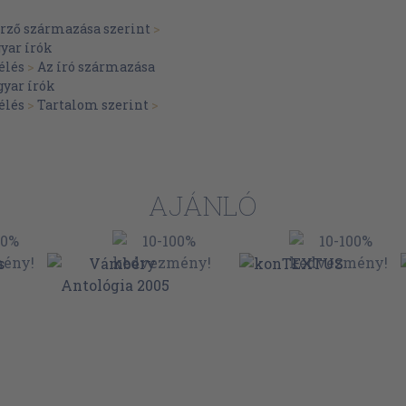
erző származása szerint
>
yar írók
élés
>
Az író származása
yar írók
élés
>
Tartalom szerint
>
lőtti kocsmából (Részletek)
AJÁNLÓ
alom alapítójával