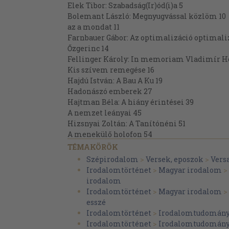
Elek Tibor: Szabadság(Ir)ód(i)a 5
Bolemant László: Megnyugvással közlöm 10
az a mondat 11
Farnbauer Gábor: Az optimalizáció optimaliz
Őzgerinc 14
Fellinger Károly: In memoriam Vladimír H
Kis szívem remegése 16
Hajdú István: A Bau A Ku 19
Hadonászó emberek 27
Hajtman Béla: A hiány érintései 39
A nemzet leányai 45
Hizsnyai Zoltán: A Tanítónéni 51
A menekülő holofon 54
Hodossy Gyula: Ünnep, gyilkossággal 56
TÉMAKÖRÖK
Tér és erő szivárvánnyal 58
Szépirodalom
>
Versek, eposzok
>
Vers
Hogya György: Metszéspont 60
Irodalomtörténet
>
Magyar irodalom
>
Agyagtáblák 68
irodalom
Juhász R. József: Közép-európai idő 100
Irodalomtörténet
>
Magyar irodalom
>
His Master's Letters 104
esszé
Krausz Tivadar: Eskü 107
Irodalomtörténet
>
Irodalomtudomán
Dark Mask 109
Irodalomtörténet
>
Irodalomtudomán