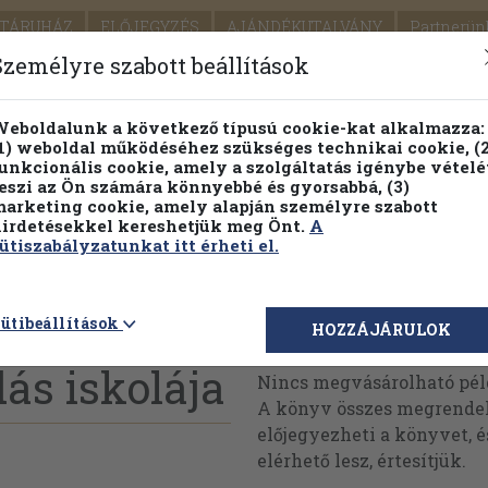
TÁRUHÁZ
ELŐJEGYZÉS
AJÁNDÉKUTALVÁNY
Partnerün
SZÁLLÍTÁS
SEGÍTSÉG
Személyre szabott beállítások
Részletes kereső
Témaköri fa
eboldalunk a következő típusú cookie-kat alkalmazza:
1) weboldal működéséhez szükséges technikai cookie, (2
Vál
unkcionális cookie, amely a szolgáltatás igénybe vételé
eszi az Ön számára könnyebbé és gyorsabbá, (3)
arketing cookie, amely alapján személyre szabott
PILLANATNYI ÁRAINK
FENNTARTHATÓ OLVASMÁN
irdetésekkel kereshetjük meg Önt.
A
ütiszabályzatunkat itt érheti el.
ütibeállítások
Megvásárolható 
HOZZÁJÁRULOK
ás iskolája
Nincs megvásárolható pé
A könyv összes megrendelh
előjegyezheti a könyvet, 
elérhető lesz, értesítjük.