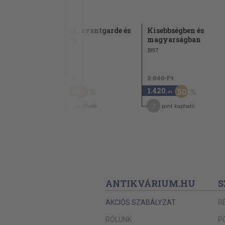
datok
Korunk: avantgarde és
Kisebbségben és
népiség
magyarságban
1980
1997
1.110 Ft
2.840 Ft
550
1.420
50
50
,-Ft
,-Ft
8
7
pont kapható
pont kapható
ANTIKVÁRIUM.HU
S
AKCIÓS SZABÁLYZAT
R
RÓLUNK
P