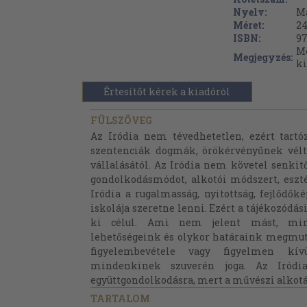
Nyelv:
M
Méret:
24
ISBN:
97
Me
Megjegyzés:
ki
Értesítőt kérek a kiadóról
FÜLSZÖVEG
Az Iródia nem tévedhetetlen, ezért tartó
szentenciák dogmák, örökérvényűnek vélt 
vállalásától. Az Iródia nem követel senki
gondolkodásmódot, alkotói módszert, eszté
Iródia a rugalmasság, nyitottság, fejlődők
iskolája szeretne lenni. Ezért a tájékozódá
ki célul. Ami nem jelent mást, min
lehetőségeink és olykor határaink megmuta
figyelembevétele vagy figyelmen kív
mindenkinek szuverén joga. Az Iródi
együttgondolkodásra, mert a művészi alkotá
TARTALOM