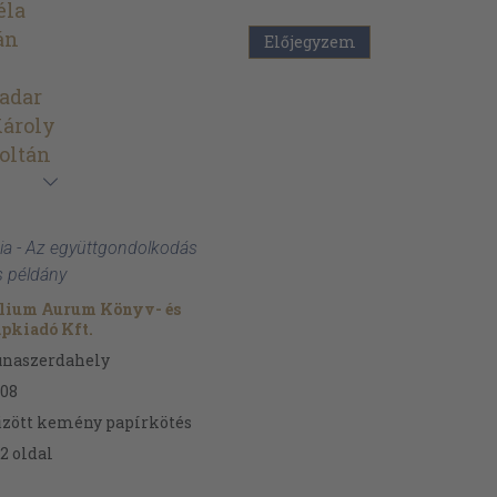
éla
án
Előjegyzem
adar
Károly
oltán
dia - Az együttgondolkodás
s példány
ilium Aurum Könyv- és
pkiadó Kft.
unaszerdahely
08
zött kemény papírkötés
2
oldal