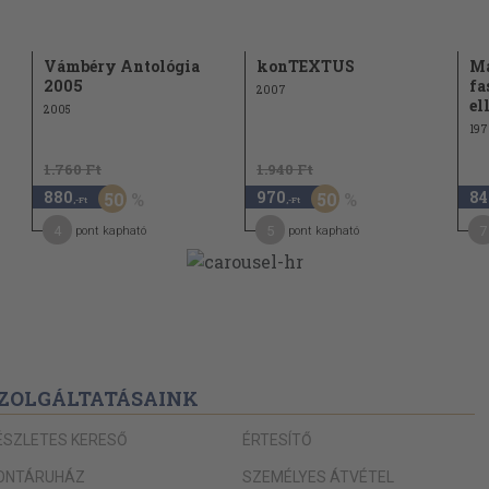
Vámbéry Antológia
konTEXTUS
Ma
2005
fa
2007
el
2005
197
1.760 Ft
1.940 Ft
880
970
84
50
50
,-Ft
,-Ft
4
5
7
pont kapható
pont kapható
ZOLGÁLTATÁSAINK
ÉSZLETES KERESŐ
ÉRTESÍTŐ
ONTÁRUHÁZ
SZEMÉLYES ÁTVÉTEL