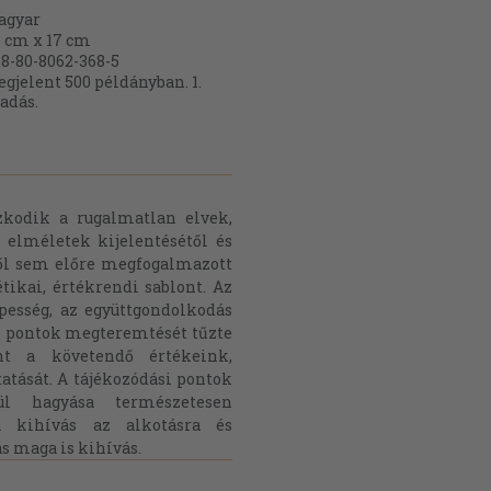
agyar
 cm x 17 cm
8-80-8062-368-5
gjelent 500 példányban. 1.
adás.
zkodik a rugalmatlan elvek,
elméletek kijelentésétől és
től sem előre megfogalmazott
tikai, értékrendi sablont. Az
épesség, az együttgondolkodás
si pontok megteremtését tűzte
t a követendő értékeink,
tását. A tájékozódási pontok
ül hagyása természetesen
a kihívás az alkotásra és
s maga is kihívás.