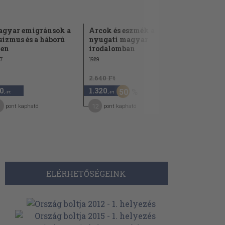
gyar emigránsok a
Arcok és eszmék a
Felnőnek a
sizmus és a háború
nyugati magyar
fiúk
len
irodalomban
2001
7
1989
2.640 Ft
2.840 Ft
0
1.320
1.420
50
5
,-Ft
,-Ft
,-Ft
12
7
pont kapható
pont kapható
pont kap
ELÉRHETŐSÉGEINK