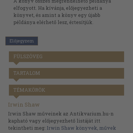
A könyv összes megrendelhető példánya
elfogyott. Ha kívánja, előjegyezheti a
könyvet, és amint a könyv egy újabb
példánya elérhető lesz, értesítjük.
Előjegyzem
FÜLSZÖVEG
TARTALOM
TÉMAKÖRÖK
Irwin Shaw
Irwin Shaw műveinek az Antikvarium.hu-n
kapható vagy előjegyezhető listáját itt
tekintheti meg:
Irwin Shaw könyvek, művek