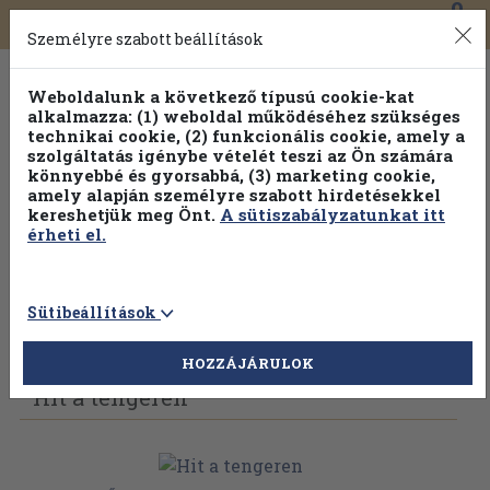
0
Toggle
Főmenü
Könyveink
navigation
Személyre szabott beállítások
Weboldalunk a következő típusú cookie-kat
alkalmazza: (1) weboldal működéséhez szükséges
technikai cookie, (2) funkcionális cookie, amely a
szolgáltatás igénybe vételét teszi az Ön számára
könnyebbé és gyorsabbá, (3) marketing cookie,
amely alapján személyre szabott hirdetésekkel
kereshetjük meg Önt.
A sütiszabályzatunkat itt
érheti el.
Sütibeállítások
Vissza az előző oldalra
Válasszon példányt
HOZZÁJÁRULOK
Hit a tengeren