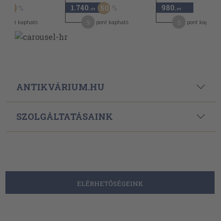
1.740
980
30
50
,-Ft
,-Ft
9
5
pont kapható
pont kapható
pont kapható
ANTIKVÁRIUM.HU
SZOLGÁLTATÁSAINK
ELÉRHETŐSÉGEINK