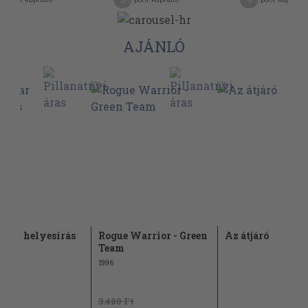
AJÁNLÓ
yar helyesírás
Rogue Warrior - Green
Az átjáró
lyai
Team
1996
t
3.480 Ft