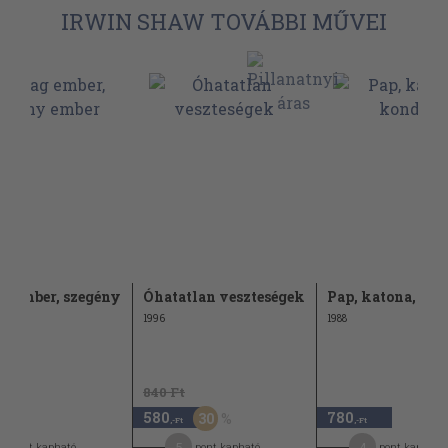
IRWIN SHAW TOVÁBBI MŰVEI
g ember, szegény
Óhatatlan veszteségek
Pap, katona, ko
r
1996
1988
840 Ft
580
780
30
-Ft
,-Ft
,-Ft
3
5
4
pont kapható
pont kapható
pont kapható