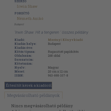
SZERZŐ
Irwin Shaw
FORDÍTÓ
Németh Anikó
Budapest
'Irwin Shaw: Hit a tengeren ' összes példány
Kiadó:
Merényi Könyvkiadó
Kiadás helye:
Budapest
Kiadás éve:
Kötés típusa:
Ragasztott papírkötés
Oldalszám:
268
oldal
Sorozatcím:
Kötetszám:
Nyelv:
Magyar
Méret:
20 cm x 12 cm
ISBN:
963-698-107-8
Értesítőt kérek a kiadóról
Megvásárolható példányok
Nincs megvásárolható példány