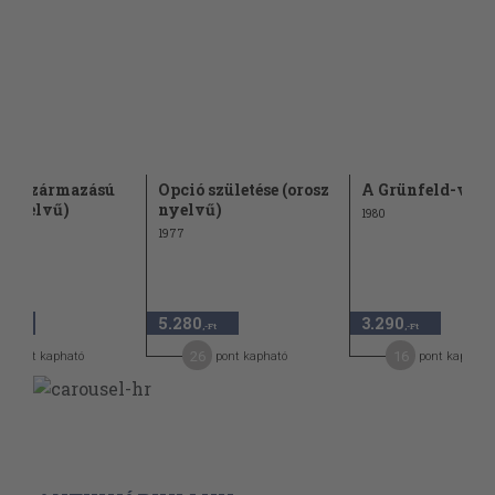
án származású
Opció születése (orosz
A Grünfeld-véd
z nyelvű)
nyelvű)
1980
1977
5.280
3.290
,-Ft
,-Ft
,-Ft
6
26
16
pont kapható
pont kapható
pont kapható