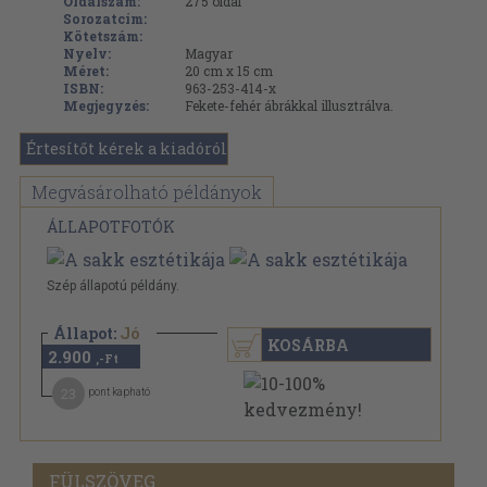
Oldalszám:
275
oldal
Sorozatcím:
Kötetszám:
Nyelv:
Magyar
Méret:
20 cm x 15 cm
ISBN:
963-253-414-x
Megjegyzés:
Fekete-fehér ábrákkal illusztrálva.
Értesítőt kérek a kiadóról
Megvásárolható példányok
ÁLLAPOTFOTÓK
Szép állapotú példány.
Állapot:
Jó
KOSÁRBA
2.900
,-Ft
23
pont kapható
FÜLSZÖVEG