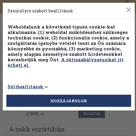
0
Toggle
Főmenü
Könyveink
navigation
Személyre szabott beállítások
Weboldalunk a következő típusú cookie-kat
alkalmazza: (1) weboldal működéséhez szükséges
technikai cookie, (2) funkcionális cookie, amely a
szolgáltatás igénybe vételét teszi az Ön számára
könnyebbé és gyorsabbá, (3) marketing cookie,
Válogasson több mint 1.000.000 kiadványunk közül
10-
amely alapján személyre szabott hirdetésekkel
100% kedvezménnyel!
kereshetjük meg Önt.
A sütiszabályzatunkat itt
érheti el.
Sütibeállítások
Vissza az előző oldalra
HOZZÁJÁRULOK
2.900
Kosárba
,-Ft
A sakk esztétikája