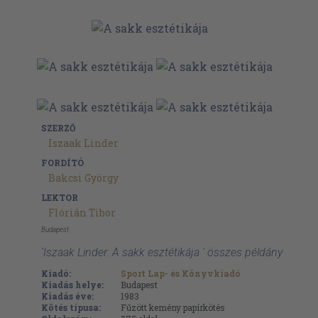
SZERZŐ
Iszaak Linder
FORDÍTÓ
Bakcsi György
LEKTOR
Flórián Tibor
Budapest
'Iszaak Linder: A sakk esztétikája ' összes példány
Kiadó:
Sport Lap- és Könyvkiadó
Kiadás helye:
Budapest
Kiadás éve:
1983
Kötés típusa:
Fűzött kemény papírkötés