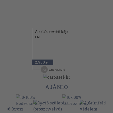
A sakk esztétikája
1983
2.900
,-Ft
23
pont kapható
AJÁNLÓ