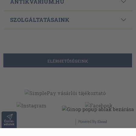
ANTIKVÁRIUM.HU
SZOLGÁLTATÁSAINK
ELÉRHETŐSÉGEINK
Észre-
Powered By
Ebond
vételek