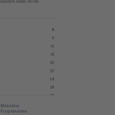
nkönyvi szám: 60 541.
9
9
10
18
20
22
24
28
32
32
>
Működése
>
Programozása
34