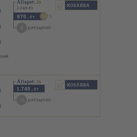
Állapot:
Jó
KOSÁRBA
1.740 Ft
870
50
,-Ft
8
pont kapható
tosak.
Állapot:
Jó
KOSÁRBA
1.740
,-Ft
16
pont kapható