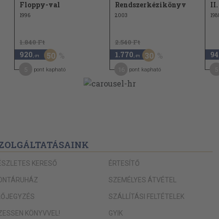
Floppy-val
Rendszerkézikönyv
II.
104
1996
2003
198
105
1.840 Ft
2.540 Ft
107
920
1.770
94
50
30
,-Ft
,-Ft
107
5
16
5
pont kapható
pont kapható
111
114
118
122
122
ZOLGÁLTATÁSAINK
124
ÉSZLETES KERESŐ
ÉRTESÍTŐ
128
ONTÁRUHÁZ
SZEMÉLYES ÁTVÉTEL
142
LŐJEGYZÉS
SZÁLLÍTÁSI FELTÉTELEK
142
IZESSEN KÖNYVVEL!
GYIK
142