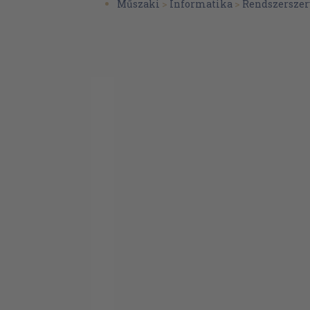
Műszaki
>
Informatika
>
Rendszerszer
A kapcsolatszerkesztő
A bevivő/kihozó vezérlőrendszer
A felügyelőprogram
A csatorna
A csatornaelv
A készülékek csatolása és kiválasztása
A csatorna működésének kezdeményez
Cikluslopás
Hogyan jut a csatorna az utasításhoz?
Készülékműködés
Megszakítás
A megszakítás célja
A megszakítási tevékenységek
Többszörös megszakítás