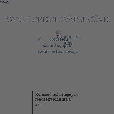
vezés
38
41
IVAN FLORES TOVÁBBI MŰVEI
44
49
49
52
56
ése
59
61
64
67
Korszerű számítógépek
67
rendszertechnikája
68
1973
70