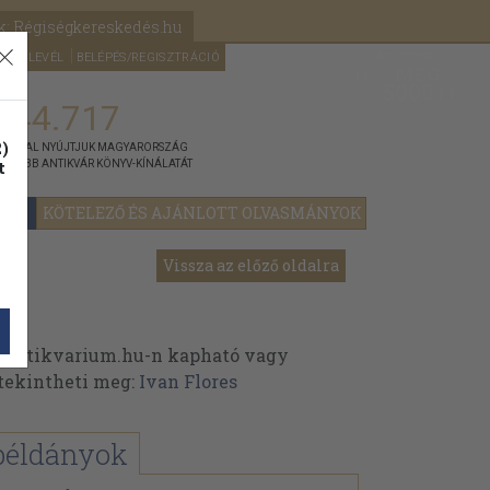
k: Régiségkereskedés.hu
A kosaram
HÍRLEVÉL
BELÉPÉS/REGISZTRÁCIÓ
MÉG
0
5000
Ft
144.717
)
ÁNNYAL NYÚJTJUK MAGYARORSZÁG
t
GYOBB ANTIKVÁR KÖNYV-KÍNÁLATÁT
YOK
KÖTELEZŐ ÉS AJÁNLOTT OLVASMÁNYOK
Vissza az előző oldalra
 Antikvarium.hu-n kapható vagy
t tekintheti meg:
Ivan Flores
példányok