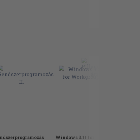
ndszerprogramozás
Windows 3.11 for
Adaptív t