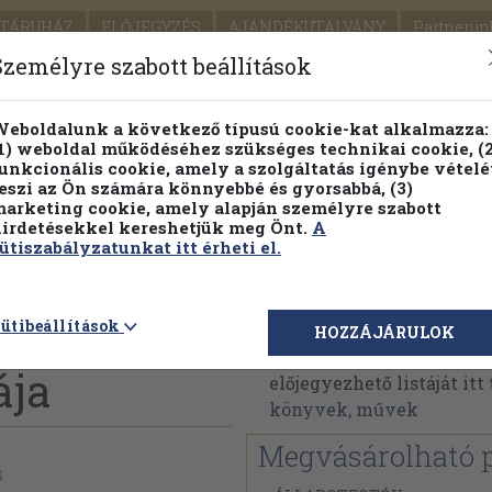
TÁRUHÁZ
ELŐJEGYZÉS
AJÁNDÉKUTALVÁNY
Partnerün
SZÁLLÍTÁS
SEGÍTSÉG
Személyre szabott beállítások
1.
Részletes kereső
Témaköri fa
eboldalunk a következő típusú cookie-kat alkalmazza:
1) weboldal működéséhez szükséges technikai cookie, (2
KIADV
unkcionális cookie, amely a szolgáltatás igénybe vételé
LEGNA
eszi az Ön számára könnyebbé és gyorsabbá, (3)
arketing cookie, amely alapján személyre szabott
PILLANATNYI ÁRAINK
FENNTARTHATÓ OLVASMÁN
irdetésekkel kereshetjük meg Önt.
A
ütiszabályzatunkat itt érheti el.
ógépek
Ivan Flores
ütibeállítások
HOZZÁJÁRULOK
Ivan Flores műveinek az
ája
előjegyezhető listáját it
könyvek, művek
Megvásárolható 
s