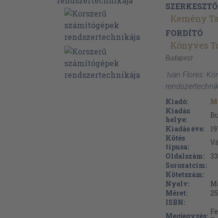
SZERKESZTŐ
Kemény T
FORDÍTÓ
Könyves Tó
Budapest
'Ivan Flores: K
rendszertechnik
Kiadó:
M
Kiadás
B
helye:
Kiadás éve:
19
Kötés
V
típusa:
Oldalszám:
33
Sorozatcím:
Kötetszám:
Nyelv:
M
Méret:
25
ISBN:
Fe
Megjegyzés: