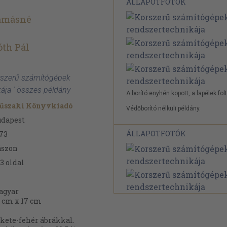
ÁLLAPOTFOTÓK
amásné
th Pál
orszerű számítógépek
ája ' összes példány
A borító enyhén kopott, a lapélek fol
űszaki Könyvkiadó
Védőborító nélküli példány.
udapest
ÁLLAPOTFOTÓK
73
ászon
3
oldal
agyar
 cm x 17 cm
kete-fehér ábrákkal.