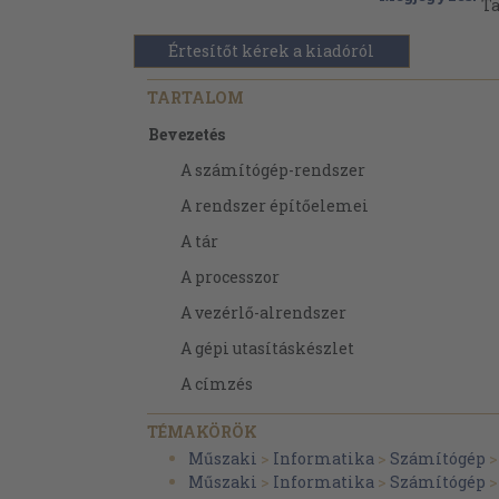
Ta
Értesítőt kérek a kiadóról
TARTALOM
Bevezetés
A számítógép-rendszer
A rendszer építőelemei
A tár
A processzor
A vezérlő-alrendszer
A gépi utasításkészlet
A címzés
A szoftver
TÉMAKÖRÖK
Fordítóprogramok
Műszaki
>
Informatika
>
Számítógép
Műszaki
>
Informatika
>
Számítógép
Töltőprogramok