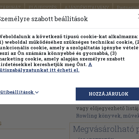
TÁRUHÁZ
ELŐJEGYZÉS
AJÁNDÉKUTALVÁNY
Partnerün
SZÁLLÍTÁS
SEGÍTSÉG
Személyre szabott beállítások
1.
Részletes kereső
Témaköri fa
eboldalunk a következő típusú cookie-kat alkalmazza:
1) weboldal működéséhez szükséges technikai cookie, (2
KIADV
unkcionális cookie, amely a szolgáltatás igénybe vételé
LEGNA
eszi az Ön számára könnyebbé és gyorsabbá, (3)
arketing cookie, amely alapján személyre szabott
PILLANATNYI ÁRAINK
FENNTARTHATÓ OLVASMÁN
irdetésekkel kereshetjük meg Önt.
A
ütiszabályzatunkat itt érheti el.
 the Half-
J. K. Rowling
ütibeállítások
HOZZÁJÁRULOK
J. K. Rowling műveinek 
vagy előjegyezhető listáj
Rowling könyvek, műve
G
Megvásárolható 