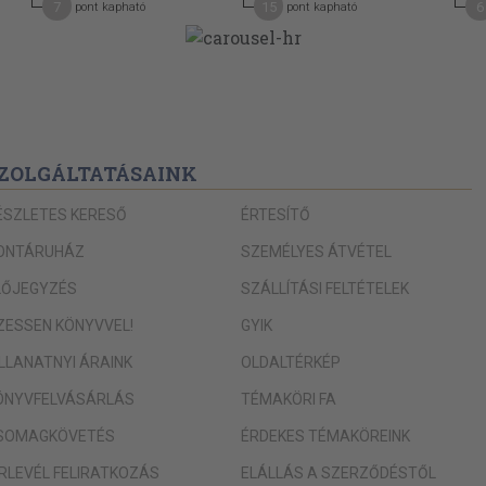
7
15
6
pont kapható
pont kapható
ZOLGÁLTATÁSAINK
ÉSZLETES KERESŐ
ÉRTESÍTŐ
ONTÁRUHÁZ
SZEMÉLYES ÁTVÉTEL
LŐJEGYZÉS
SZÁLLÍTÁSI FELTÉTELEK
IZESSEN KÖNYVVEL!
GYIK
ILLANATNYI ÁRAINK
OLDALTÉRKÉP
ÖNYVFELVÁSÁRLÁS
TÉMAKÖRI FA
SOMAGKÖVETÉS
ÉRDEKES TÉMAKÖREINK
ÍRLEVÉL FELIRATKOZÁS
ELÁLLÁS A SZERZŐDÉSTŐL