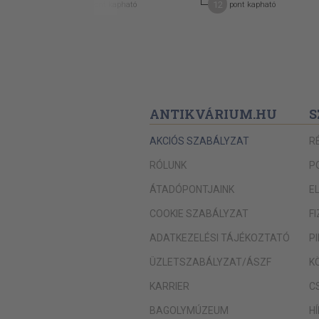
11
12
pont kapható
pont kapható
ANTIKVÁRIUM.HU
S
AKCIÓS SZABÁLYZAT
R
RÓLUNK
P
ÁTADÓPONTJAINK
E
COOKIE SZABÁLYZAT
F
ADATKEZELÉSI TÁJÉKOZTATÓ
P
ÜZLETSZABÁLYZAT/ÁSZF
K
KARRIER
C
BAGOLYMÚZEUM
H