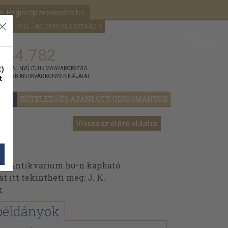
k: Régiségkereskedés.hu
A kosaram
HÍRLEVÉL
BELÉPÉS/REGISZTRÁCIÓ
MÉG
0
5000
Ft
144.782
)
ÁNNYAL NYÚJTJUK MAGYARORSZÁG
t
GYOBB ANTIKVÁR KÖNYV-KÍNÁLATÁT
YOK
KÖTELEZŐ ÉS AJÁNLOTT OLVASMÁNYOK
Vissza az előző oldalra
az Antikvarium.hu-n kapható
át itt tekintheti meg:
J. K.
k
példányok