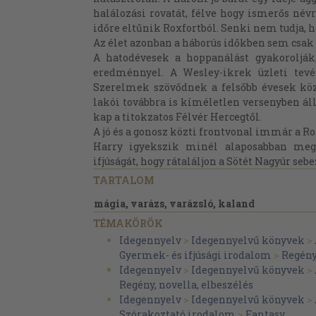
halálozási rovatát, félve hogy ismerős né
időre eltűnik Roxfortból. Senki nem tudja, h
Az élet azonban a háborús időkben sem csak h
A hatodévesek a hoppanálást gyakorolják,
eredménnyel. A Wesley-ikrek üzleti tevék
Szerelmek szövődnek a felsőbb évesek közö
lakói továbbra is kíméletlen versenyben áll
kap a titokzatos Félvér Hercegtől.
A jó és a gonosz közti frontvonal immár a R
Harry igyekszik minél alaposabban meg
ifjúságát, hogy rátaláljon a Sötét Nagyúr seb
TARTALOM
mágia, varázs, varázsló, kaland
TÉMAKÖRÖK
Idegennyelv
>
Idegennyelvű könyvek
>
Gyermek- és ifjúsági irodalom
>
Regén
Idegennyelv
>
Idegennyelvű könyvek
>
Regény, novella, elbeszélés
Idegennyelv
>
Idegennyelvű könyvek
>
Szórakoztató irodalom
>
Fantasy