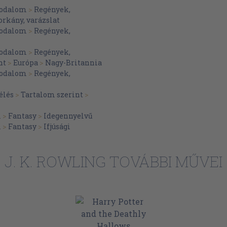
irodalom
>
Regények,
orkány, varázslat
irodalom
>
Regények,
irodalom
>
Regények,
nt
>
Európa
>
Nagy-Britannia
irodalom
>
Regények,
élés
>
Tartalom szerint
>
m
>
Fantasy
>
Idegennyelvű
m
>
Fantasy
>
Ifjúsági
J. K. ROWLING TOVÁBBI MŰVEI