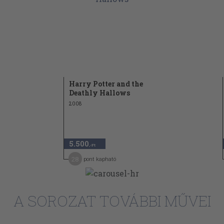
Harry Potter and the
Deathly Hallows
2008
5.500
,-Ft
28
pont kapható
A SOROZAT TOVÁBBI MŰVEI