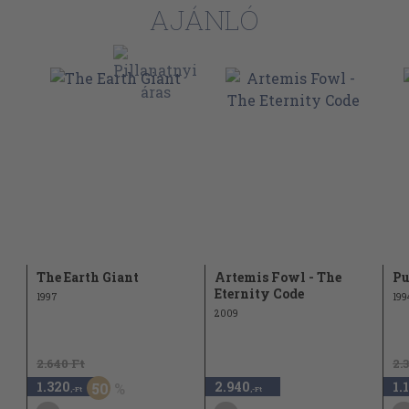
AJÁNLÓ
The Earth Giant
Artemis Fowl - The
Pu
Eternity Code
1997
199
2009
2.640 Ft
2.
1.320
2.940
1.
50
,-Ft
,-Ft