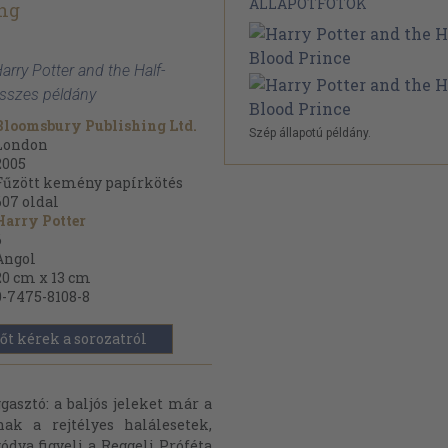
ÁLLAPOTFOTÓK
ing
Harry Potter and the Half-
összes példány
Bloomsbury Publishing Ltd.
Szép állapotú példány.
London
2005
Fűzött kemény papírkötés
607
oldal
Harry Potter
6
Angol
20 cm x 13 cm
0-7475-8108-8
őt kérek a sorozatról
asztó: a baljós jeleket már a
ak a rejtélyes halálesetek,
ódva figyeli a Reggeli Próféta