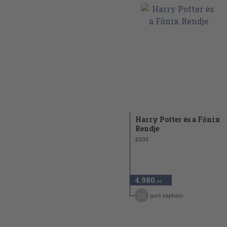
Harry Potter és a Főnix
Rendje
2003
4.980
,-Ft
25
pont kapható