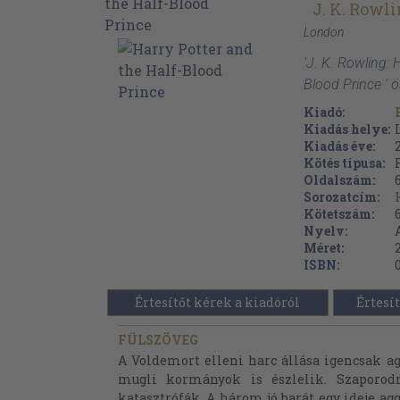
J. K. Rowl
London
'J. K. Rowling: 
Blood Prince ' 
Kiadó:
Kiadás helye:
Kiadás éve:
Kötés típusa:
Oldalszám:
Sorozatcím:
Kötetszám:
Nyelv:
Méret:
ISBN:
Értesítőt kérek a kiadóról
Értesít
FÜLSZÖVEG
A Voldemort elleni harc állása igencsak agg
mugli kormányok is észlelik. Szaporodn
katasztrófák. A három jó barát egy ideje agg