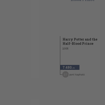
Harry Potter and the
Half-Blood Prince
2005
7.480
,-Ft
37
pont kapható