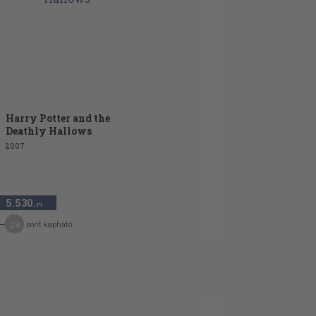
Harry Potter and the
Deathly Hallows
2007
5.530
,-Ft
28
pont kapható