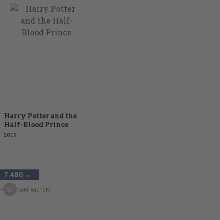
Harry Potter and the
Half-Blood Prince
2005
7.480
,-Ft
37
pont kapható