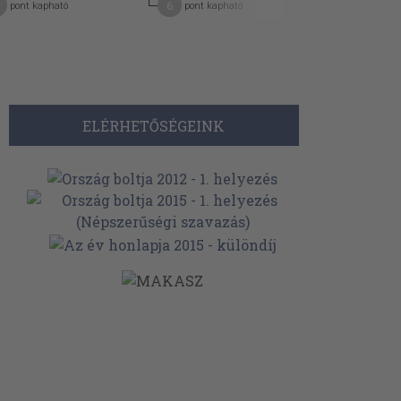
6
7
pont kapható
pont kapható
pont kap
ELÉRHETŐSÉGEINK