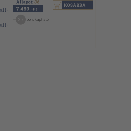
Állapot:
Jó
KOSÁRBA
7.480
,-Ft
37
pont kapható