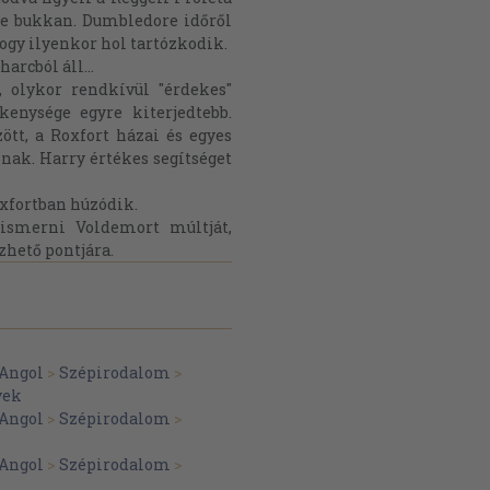
vre bukkan. Dumbledore időről
ogy ilyenkor hol tartózkodik.
arcból áll...
 olykor rendkívül "érdekes"
enysége egyre kiterjedtebb.
tt, a Roxfort házai és egyes
nak. Harry értékes segítséget
oxfortban húzódik.
ismerni Voldemort múltját,
ezhető pontjára.
Angol
>
Szépirodalom
>
yek
Angol
>
Szépirodalom
>
Angol
>
Szépirodalom
>