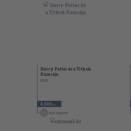
Harry Potter és a Titkok
Kamrája
2000
4.900
,-Ft
25
pont kapható