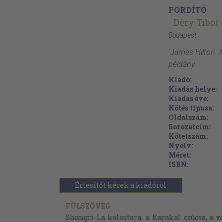
FORDÍTÓ
Déry Tibor
Budapest
'James Hilton: 
példány
Kiadó:
Kiadás helye:
Kiadás éve:
Kötés típusa:
Oldalszám:
Sorozatcím:
Kötetszám:
Nyelv:
Méret:
ISBN:
Értesítőt kérek a kiadóról
FÜLSZÖVEG
Shangri-La kolostora, a Karakal csúcsa, a v