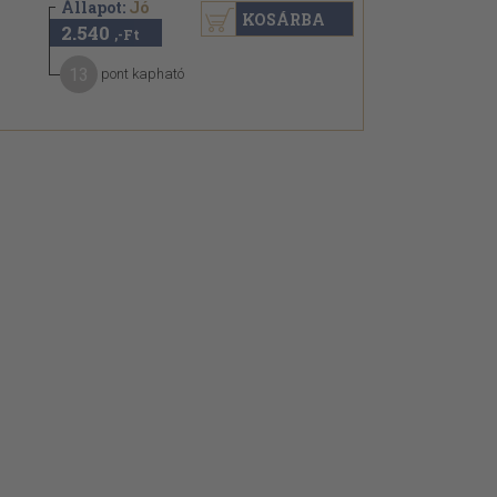
Állapot:
Jó
KOSÁRBA
2.540
,-Ft
13
pont kapható