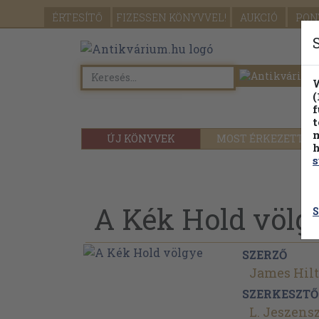
ÉRTESÍTŐ
FIZESSEN
KÖNYVVEL!
AUKCIÓ
PON
W
(
f
t
m
ÚJ KÖNYVEK
MOST ÉRKEZETT
h
s
A Kék Hold völg
S
SZERZŐ
James Hil
SZERKESZTŐ
L. Jeszens