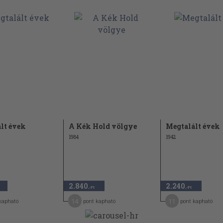
lt évek
A Kék Hold völgye
Megtalált évek
1984
1942
2.840
2.240
,-Ft
,-Ft
14
11
kapható
pont kapható
pont kapható