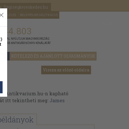
k: Régiségkereskedés.hu
A kosaram
HÍRLEVÉL
BELÉPÉS/REGISZTRÁCIÓ
MÉG
0
5000
Ft
144.803
)
ÁNNYAL NYÚJTJUK MAGYARORSZÁG
t
GYOBB ANTIKVÁR KÖNYV-KÍNÁLATÁT
YOK
KÖTELEZŐ ÉS AJÁNLOTT OLVASMÁNYOK
Vissza az előző oldalra
az Antikvarium.hu-n kapható
át itt tekintheti meg:
James
példányok