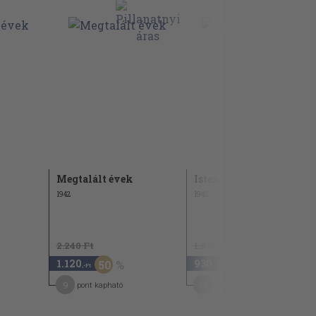
Megtalált évek
Isten vele tanár úr!
1942
1942
2.240 Ft
1.860 Ft
1.120
930
50
50
,-Ft
,-Ft
9
14
pont kapható
pont kapható