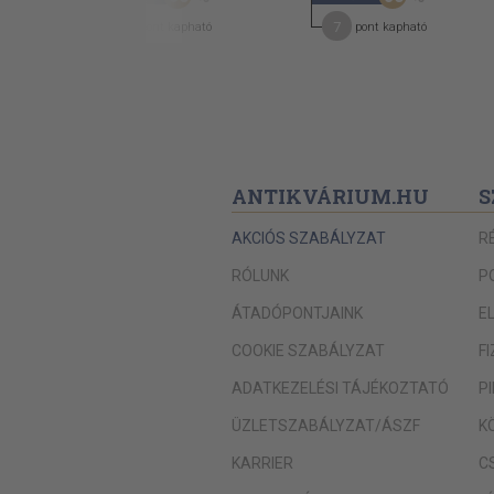
7
7
pont kapható
pont kapható
ANTIKVÁRIUM.HU
S
AKCIÓS SZABÁLYZAT
R
RÓLUNK
P
ÁTADÓPONTJAINK
E
COOKIE SZABÁLYZAT
F
ADATKEZELÉSI TÁJÉKOZTATÓ
P
ÜZLETSZABÁLYZAT/ÁSZF
K
KARRIER
C