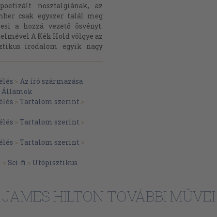
poetizált nosztalgiának, az
mber csak egyszer talál meg
esi a hozzá vezető ösvényt.
elmével A Kék Hold völgye az
sztikus irodalom egyik nagy
élés
>
Az író származása
t Államok
élés
>
Tartalom szerint
>
élés
>
Tartalom szerint
>
élés
>
Tartalom szerint
>
m
>
Sci-fi
>
Utópisztikus
JAMES HILTON TOVÁBBI MŰVEI