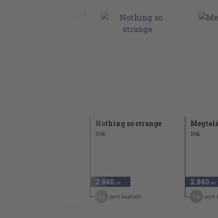
Megtalált évek
Nothing so strange
Megtalá
1943
1948
1942
2.240 Ft
1.120
2.840
2.840
50
,-Ft
,-Ft
,-Ft
6
14
14
pont kapható
pont kapható
pont 