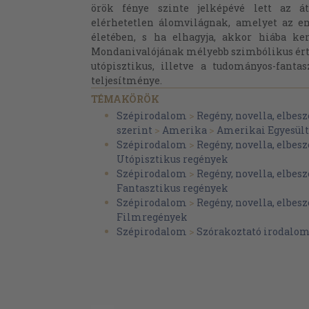
örök fénye szinte jelképévé lett az át
elérhetetlen álomvilágnak, amelyet az e
életében, s ha elhagyja, akkor hiába ker
Mondanivalójának mélyebb szimbólikus ért
utópisztikus, illetve a tudományos-fanta
teljesítménye.
TÉMAKÖRÖK
Szépirodalom
>
Regény, novella, elbesz
szerint
>
Amerika
>
Amerikai Egyesül
Szépirodalom
>
Regény, novella, elbesz
Utópisztikus regények
Szépirodalom
>
Regény, novella, elbesz
Fantasztikus regények
Szépirodalom
>
Regény, novella, elbesz
Filmregények
Szépirodalom
>
Szórakoztató irodalo