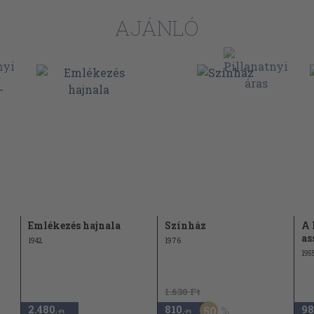
AJÁNLÓ
Emlékezés hajnala
Színház
A 
as
1942
1976
195
1.630 Ft
2.480
810
98
50
,-Ft
,-Ft