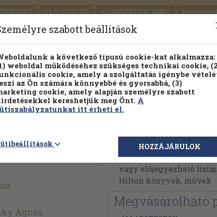
TÁRUHÁZ
ELŐJEGYZÉS
AJÁNDÉKUTALVÁNY
Partnerün
SZÁLLÍTÁS
SEGÍTSÉG
Személyre szabott beállítások
1.
Részletes kereső
Témaköri fa
eboldalunk a következő típusú cookie-kat alkalmazza:
1) weboldal működéséhez szükséges technikai cookie, (2
KIADV
unkcionális cookie, amely a szolgáltatás igénybe vételé
LEGNA
eszi az Ön számára könnyebbé és gyorsabbá, (3)
arketing cookie, amely alapján személyre szabott
PILLANATNYI ÁRAINK
FENNTARTHATÓ OLVASMÁN
irdetésekkel kereshetjük meg Önt.
A
ütiszabályzatunkat itt érheti el.
ye
James Hilton
ütibeállítások
HOZZÁJÁRULOK
James Hilton műveinek 
vagy előjegyezhető listáj
Hilton könyvek, művek
ton
Megvásárolható 
zky Ágnes