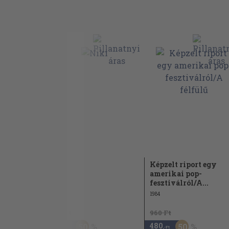
be
Niki
Képzelt riport egy
amerikai pop-
1956
fesztiválról/A...
1984
960 Ft
960 Ft
480
480
50
50
,-Ft
,-Ft