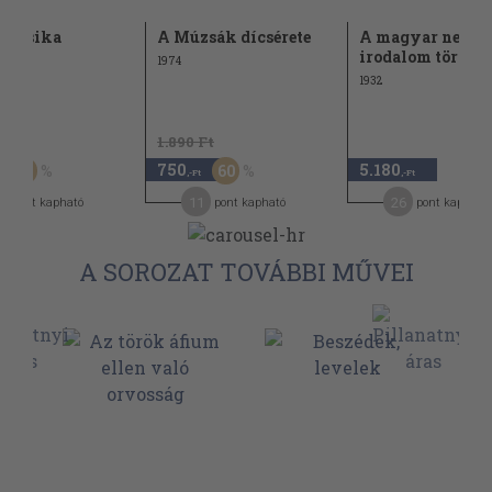
muzsika
A Múzsák dícsérete
A magyar nemze
irodalom történet
1974
1932
Ft
1.890 Ft
750
5.180
60
60
,-Ft
,-Ft
1
11
26
pont kapható
pont kapható
pont kapható
A SOROZAT TOVÁBBI MŰVEI