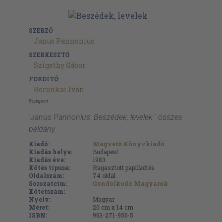
SZERZŐ
Janus Pannonius
SZERKESZTŐ
Szigethy Gábor
FORDÍTÓ
Boronkai Iván
Budapest
'Janus Pannonius: Beszédek, levelek ' összes
példány
Kiadó:
Magvető Könyvkiadó
Kiadás helye:
Budapest
Kiadás éve:
1983
Kötés típusa:
Ragasztott papírkötés
Oldalszám:
74
oldal
Sorozatcím:
Gondolkodó Magyarok
Kötetszám:
Nyelv:
Magyar
Méret:
20 cm x 14 cm
ISBN:
963-271-956-5