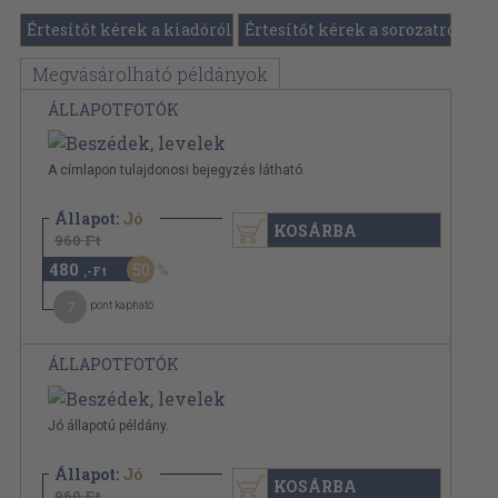
Értesítőt kérek a kiadóról
Értesítőt kérek a sorozatról
Megvásárolható példányok
ÁLLAPOTFOTÓK
A címlapon tulajdonosi bejegyzés látható.
Állapot:
Jó
KOSÁRBA
960 Ft
480
50
,-Ft
7
pont kapható
ÁLLAPOTFOTÓK
Jó állapotú példány.
Állapot:
Jó
KOSÁRBA
960 Ft