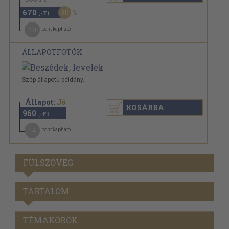
670
30
,-Ft
10
pont kapható
ÁLLAPOTFOTÓK
Szép állapotú példány.
Állapot:
Jó
KOSÁRBA
960
,-Ft
14
pont kapható
FÜLSZÖVEG
TARTALOM
TÉMAKÖRÖK