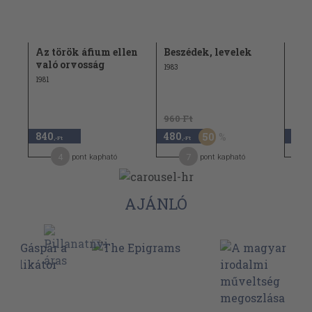
Az török áfium ellen
Beszédek, levelek
Ind
való orvosság
mag
1983
1981
1989
960 Ft
960 
840
480
480
50
,-Ft
,-Ft
4
7
pont kapható
pont kapható
AJÁNLÓ