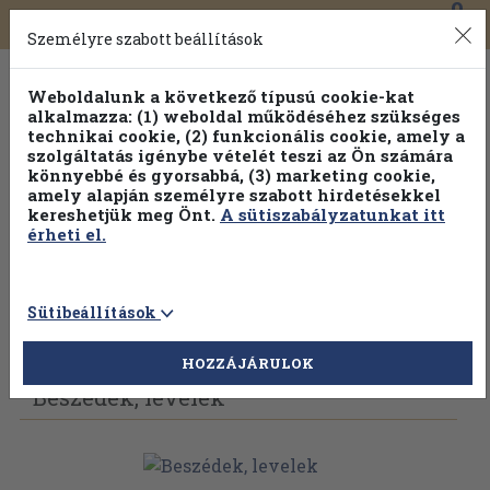
0
Toggle
Főmenü
Könyveink
navigation
Személyre szabott beállítások
Weboldalunk a következő típusú cookie-kat
alkalmazza: (1) weboldal működéséhez szükséges
technikai cookie, (2) funkcionális cookie, amely a
szolgáltatás igénybe vételét teszi az Ön számára
könnyebbé és gyorsabbá, (3) marketing cookie,
amely alapján személyre szabott hirdetésekkel
kereshetjük meg Önt.
A sütiszabályzatunkat itt
érheti el.
Sütibeállítások
Vissza az előző oldalra
Válasszon példányt
HOZZÁJÁRULOK
Beszédek, levelek