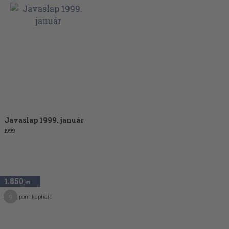
Javaslap 1999. január
1999
1.850
,-Ft
9
pont kapható