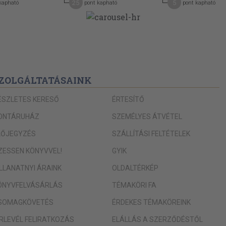
25
5
kapható
pont kapható
pont kapható
ZOLGÁLTATÁSAINK
ÉSZLETES KERESŐ
ÉRTESÍTŐ
ONTÁRUHÁZ
SZEMÉLYES ÁTVÉTEL
LŐJEGYZÉS
SZÁLLÍTÁSI FELTÉTELEK
IZESSEN KÖNYVVEL!
GYIK
ILLANATNYI ÁRAINK
OLDALTÉRKÉP
ÖNYVFELVÁSÁRLÁS
TÉMAKÖRI FA
SOMAGKÖVETÉS
ÉRDEKES TÉMAKÖREINK
ÍRLEVÉL FELIRATKOZÁS
ELÁLLÁS A SZERZŐDÉSTŐL