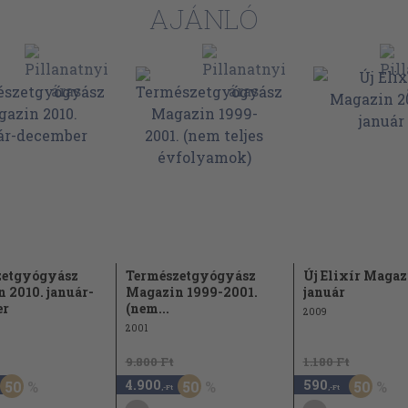
AJÁNLÓ
zetgyógyász
Természetgyógyász
Új Elixír Magaz
 2010. január-
Magazin 1999-2001.
január
er
(nem...
2009
2001
9.800 Ft
1.180 Ft
4.900
590
50
50
50
,-Ft
,-Ft