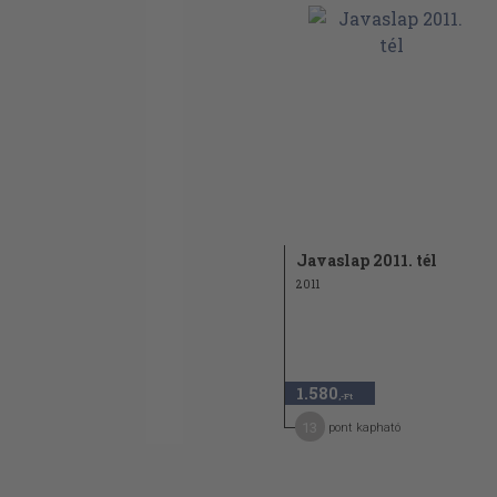
Javaslap 2011. tél
2011
1.580
,-Ft
13
pont kapható