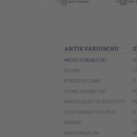
3
4
12
pont kapható
pont kapható
pont 
ANTIKVÁRIUM.HU
S
AKCIÓS SZABÁLYZAT
R
RÓLUNK
P
ÁTADÓPONTJAINK
E
COOKIE SZABÁLYZAT
F
ADATKEZELÉSI TÁJÉKOZTATÓ
P
ÜZLETSZABÁLYZAT/ÁSZF
K
KARRIER
C
BAGOLYMÚZEUM
H