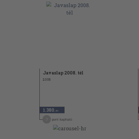
Javaslap 2008. tél
2008
1.380
,-Ft
7
pont kapható