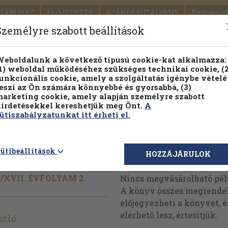
TÁRUHÁZ
ELŐJEGYZÉS
AJÁNDÉKUTALVÁNY
Partnerün
SZÁLLÍTÁS
SEGÍTSÉG
Személyre szabott beállítások
1.
Részletes kereső
Témaköri fa
eboldalunk a következő típusú cookie-kat alkalmazza:
1) weboldal működéséhez szükséges technikai cookie, (2
KIADV
unkcionális cookie, amely a szolgáltatás igénybe vételé
LEGNA
eszi az Ön számára könnyebbé és gyorsabbá, (3)
arketing cookie, amely alapján személyre szabott
PILLANATNYI ÁRAINK
FENNTARTHATÓ OLVASMÁN
irdetésekkel kereshetjük meg Önt.
A
ütiszabályzatunkat itt érheti el.
yár
ütibeállítások
Megvásárolható 
HOZZÁJÁRULOK
/
XVII. ÉVFOLYAM 2.
Nincs megvásárolható pé
A könyv összes megrendelh
előjegyezheti a könyvet, 
elérhető lesz, értesítjük.
szló