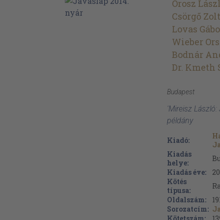
Orosz Lász
Csörgő Zol
Lovas Gábo
Wieber Ors
Bodnár An
Dr. Kmeth 
Budapest
'Mireisz László:
példány
Ha
Kiadó:
J
Kiadás
B
helye:
Kiadás éve:
20
Kötés
Ra
típusa:
Oldalszám:
19
Sorozatcím:
J
Kötetszám:
13