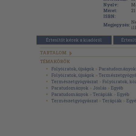
Nyelv:
M
Méret:
21
ISBN:
Né
Megjegyzés:
il
Értesítőt kérek a kiadóról
Értesít
TARTALOM
TÉMAKÖRÖK
Folyóiratok, újságok
>
Paratudományok
Folyóiratok, újságok
>
Természetgyógyá
Természetgyógyászat
>
Folyóiratok, k
Paratudományok
>
Jóslás
>
Egyéb
Paratudományok
>
Terápiák
>
Egyéb
Természetgyógyászat
>
Terápiák
>
Egy