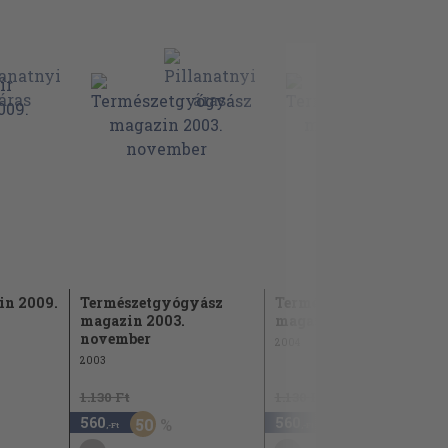
in 2009.
Természetgyógyász
Természetgyógyász
magazin 2003.
magazin 2004. július
november
2004
2003
1.130 Ft
1.130 Ft
560
560
50
50
,-Ft
,-Ft