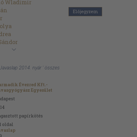
ló Wladimir
tán
Előjegyzem
r
olya
drea
Sándor
 Javaslap 2014. nyár ' összes
rmadik Évezred Kft.-
avasgyógyász Egyesület
udapest
14
gasztott papírkötés
1
oldal
avaslap
9