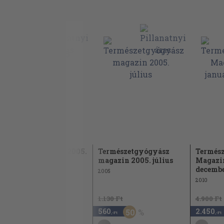
Új Elixír Magazin 2005.
Természetgyógyász
Termés
október
magazin 2005. július
Magazin
decemb
2005
2005
2010
1.180 Ft
1.130 Ft
4.900 Ft
590
560
2.450
50
50
,-Ft
,-Ft
,-Ft