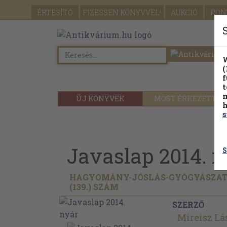
ÉRTESÍTŐ
FIZESSEN
KÖNYVVEL!
AUKCIÓ
PON
W
(
f
t
m
ÚJ KÖNYVEK
MOST ÉRKEZETT
h
s
Javaslap 2014. n
S
HAGYOMÁNY-JÓSLÁS-GYÓGYÁSZAT
(139.) SZÁM
SZERZŐ
Mireisz Lá