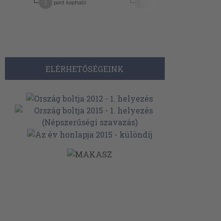
3
3
pont kapható
pont kapható
ELÉRHETŐSÉGEINK