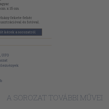
agyar
 cm x 15 cm
hány fekete-fehér
lusztrációval és fotóval.
őt kérek a sorozatról
, UFO
szat
özlemények
éb
A SOROZAT TOVÁBBI MŰVEI