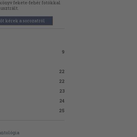
könyv fekete-fehér fotókkal
lusztrált.
őt kérek a sorozatról
9
22
22
23
24
25
27
antológia