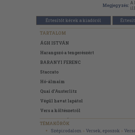
A 
Megjegyzés:
il
Értesítőt kérek a kiadóról
Értesít
TARTALOM
ÁGH ISTVÁN
Harangszó a tengerészért
BARANYI FERENC
Staccato
Hó-álmaim
Quai d'Austerlitz
Végül havat lapátol
Vers a költészetről
BELLA ISTVÁN
TÉMAKÖRÖK
Nincs szebb
Szépirodalom
>
Versek, eposzok
>
Vers