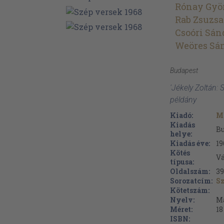
Rónay Gyö
Rab Zsuzsa
Csoóri Sán
Weöres Sá
Budapest
'Jékely Zoltán:
példány
Kiadó:
M
Kiadás
B
helye:
Kiadás éve:
19
Kötés
V
típusa:
Oldalszám:
39
Sorozatcím:
Sz
Kötetszám:
Nyelv:
M
Méret:
18
ISBN: