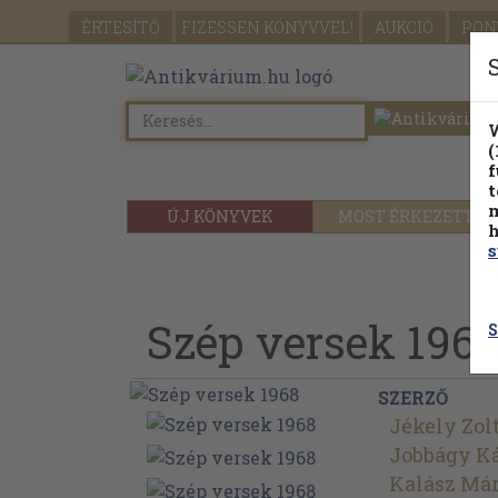
ÉRTESÍTŐ
FIZESSEN
KÖNYVVEL!
AUKCIÓ
PON
W
(
f
t
m
ÚJ KÖNYVEK
MOST ÉRKEZETT
h
s
Szép versek 196
S
SZERZŐ
Jékely Zol
Jobbágy K
Kalász Má