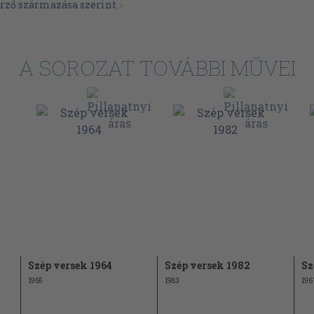
erző származása szerint
>
28
29
31
A SOROZAT TOVÁBBI MŰVEI
32
34
36
37
39
40
Szép versek 1964
Szép versek 1982
Sz
44
1965
1983
196
45