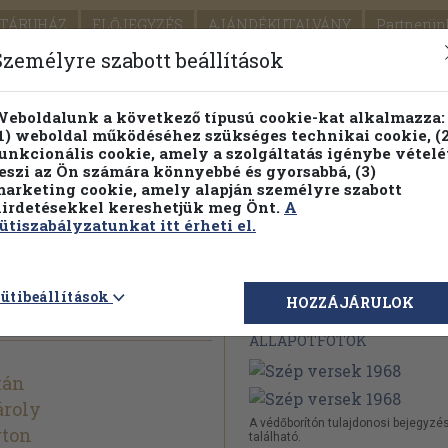
TÁRUHÁZ
ELŐJEGYZÉS
AJÁNDÉKUTALVÁNY
Partnerün
SZÁLLÍTÁS
SEGÍTSÉG
Személyre szabott beállítások
1.
Részletes kereső
Témaköri fa
eboldalunk a következő típusú cookie-kat alkalmazza:
1) weboldal működéséhez szükséges technikai cookie, (2
KIADV
unkcionális cookie, amely a szolgáltatás igénybe vételé
LEGNA
eszi az Ön számára könnyebbé és gyorsabbá, (3)
arketing cookie, amely alapján személyre szabott
PILLANATNYI ÁRAINK
FENNTARTHATÓ OLVASMÁN
irdetésekkel kereshetjük meg Önt.
A
ütiszabályzatunkat itt érheti el.
8
ütibeállítások
Megvásárolható 
HOZZÁJÁRULOK
ÁLLAPOTFOTÓK
tán
ároly
A védőborítón tulajdonosi bejegyzé
rton
található.