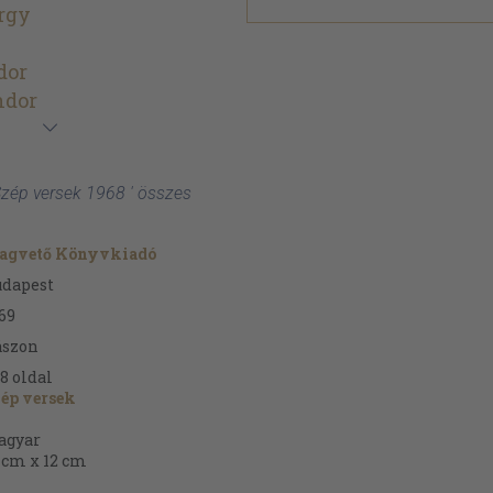
rgy
dor
ndor
 Szép versek 1968 ' összes
agvető Könyvkiadó
udapest
69
ászon
8
oldal
ép versek
agyar
 cm x 12 cm