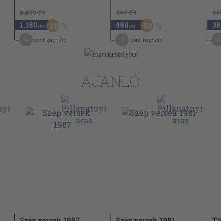
1.480 Ft
960 Ft
96
47
1.180
480
38
20
50
,-Ft
,-Ft
9
7
6
pont kapható
pont kapható
49
50
AJÁNLÓ
53
54
56
57
58
59
Szép versek 1987
Szép versek 1981
Tű