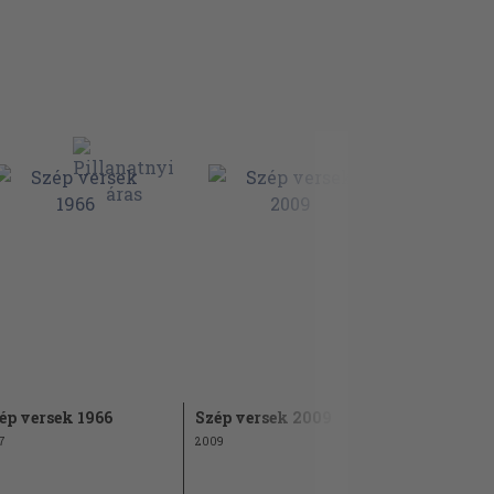
ép versek 1966
Szép versek 2009
Szép vers
7
2009
1978