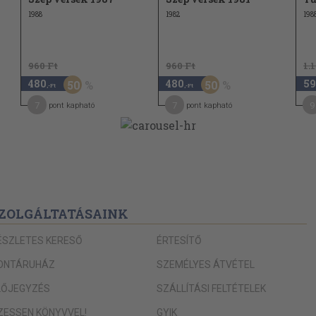
60
1988
1982
198
64
960 Ft
960 Ft
1.
66
480
480
59
50
50
,-Ft
,-Ft
66
7
7
9
pont kapható
pont kapható
67
69
70
71
ZOLGÁLTATÁSAINK
72
ÉSZLETES KERESŐ
ÉRTESÍTŐ
73
ONTÁRUHÁZ
SZEMÉLYES ÁTVÉTEL
73
LŐJEGYZÉS
SZÁLLÍTÁSI FELTÉTELEK
IZESSEN KÖNYVVEL!
GYIK