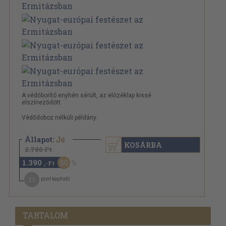
A védőborító enyhén sérült, az előzéklap kissé
elszíneződött.
Védődoboz nélküli példány.
Állapot:
Jó
KOSÁRBA
2.780 Ft
1.390
50
,-Ft
21
pont kapható
TARTALOM