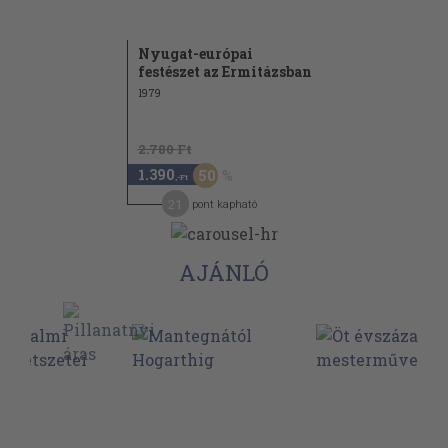
Nyugat-európai
festészet az Ermitázsban
1979
2.780 Ft
1.390
50
,-Ft
21
pont kapható
AJÁNLÓ