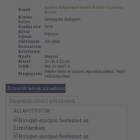
Auróra Képzőművészeti Kiadó-Corvina
Kiadó:
Kiadó
Kiadás
Leningrád-Budapest
helye:
Kiadás éve:
1979
Kötés
Vászon
típusa:
Oldalszám:
301
oldal
Sorozatcím:
Kötetszám:
Nyelv:
Magyar
Méret:
29 cm x 22 cm
ISBN:
963-13-0627-5
Fekete-fehér és színes reprodukciókkal. Papír
Megjegyzés:
védődobozban.
Értesítőt kérek a kiadóról
Megvásárolható példányok
ÁLLAPOTFOTÓK