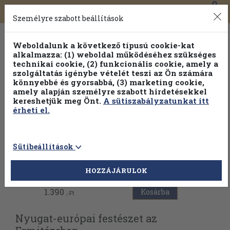
0
Toggle
Főmenü
Könyveink
navigation
Személyre szabott beállítások
Weboldalunk a következő típusú cookie-kat
alkalmazza: (1) weboldal működéséhez szükséges
technikai cookie, (2) funkcionális cookie, amely a
szolgáltatás igénybe vételét teszi az Ön számára
könnyebbé és gyorsabbá, (3) marketing cookie,
amely alapján személyre szabott hirdetésekkel
kereshetjük meg Önt.
A sütiszabályzatunkat itt
érheti el.
Sütibeállítások
Vissza az előző oldalra
HOZZÁJÁRULOK
1.390
Kosárba
,-Ft
Nyugat-európai festészet az