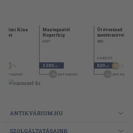
radalmi Kína
Mantegnától
Öt évszázad
szetei
Hogarthig
mesterművei
2007
1983
Ft
1.640 Ft
3.580
820
50
50
,-Ft
,-Ft
,-Ft
8
18
12
pont kapható
pont kapható
pont kapható
ANTIKVÁRIUM.HU
SZOLGÁLTATÁSAINK