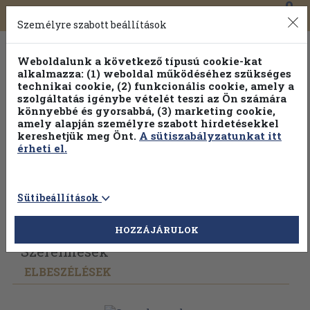
0
Toggle
Főmenü
Könyveink
navigation
Személyre szabott beállítások
Weboldalunk a következő típusú cookie-kat
alkalmazza: (1) weboldal működéséhez szükséges
technikai cookie, (2) funkcionális cookie, amely a
szolgáltatás igénybe vételét teszi az Ön számára
könnyebbé és gyorsabbá, (3) marketing cookie,
Válogasson több mint 1.000.000 kiadványunk közül
10-
amely alapján személyre szabott hirdetésekkel
100% kedvezménnyel!
kereshetjük meg Önt.
A sütiszabályzatunkat itt
érheti el.
Sütibeállítások
Vissza az előző oldalra
Válasszon példányt
HOZZÁJÁRULOK
Szerelmesek
ELBESZÉLÉSEK