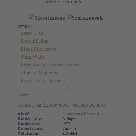
SZERZŐ
Jesus Diaz
Rudolf Eifler
Blaga Dimitrova
John Wain
Konsztantyin Pausztovszkij
Alba de Céspedes
Kavabata Jaszunari
Budapest
'Jesus Diaz: Szerelmesek ' összes példány
Kiadó:
Kozmosz Könyvek
Kiadás helye:
Budapest
Kiadás éve:
1975
Kötés típusa:
Vászon
Oldalszám:
310
oldal