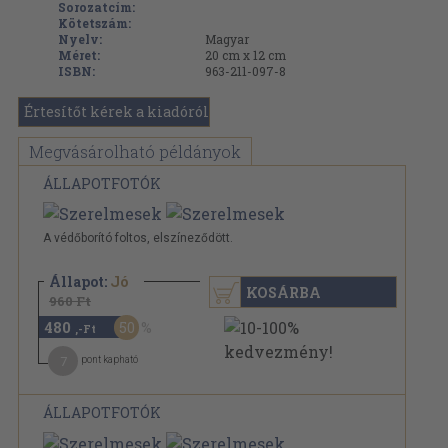
Sorozatcím:
Kötetszám:
Nyelv:
Magyar
Méret:
20 cm x 12 cm
ISBN:
963-211-097-8
Értesítőt kérek a kiadóról
Megvásárolható példányok
ÁLLAPOTFOTÓK
A védőborító foltos, elszíneződött.
Állapot:
Jó
KOSÁRBA
960 Ft
480
50
,-Ft
7
pont kapható
ÁLLAPOTFOTÓK