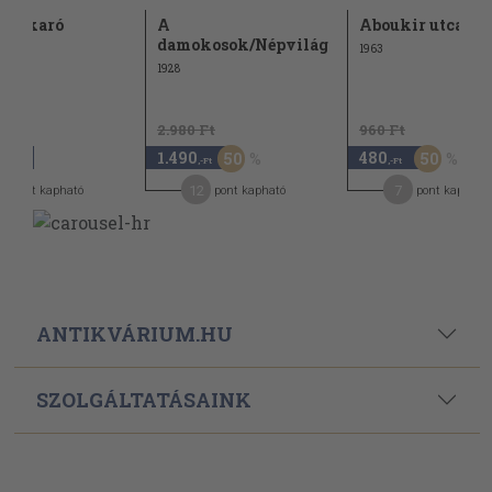
gytakaró
A
Aboukir utca
damokosok/Népvilág
1963
1928
2.980 Ft
960 Ft
1.490
480
50
50
,-Ft
,-Ft
,-Ft
6
12
7
pont kapható
pont kapható
pont kapható
ANTIKVÁRIUM.HU
SZOLGÁLTATÁSAINK