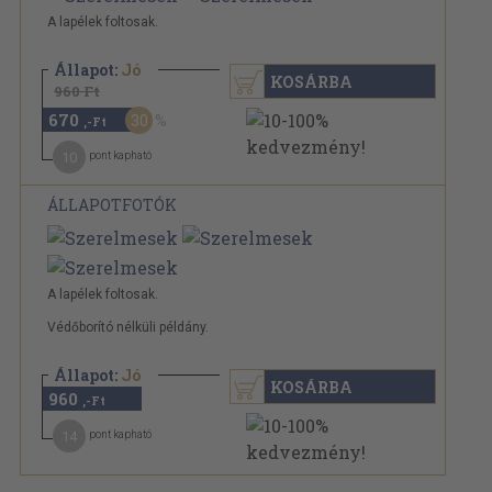
A lapélek foltosak.
Állapot:
Jó
KOSÁRBA
960 Ft
670
30
,-Ft
10
pont kapható
ÁLLAPOTFOTÓK
A lapélek foltosak.
Védőborító nélküli példány.
Állapot:
Jó
KOSÁRBA
960
,-Ft
14
pont kapható