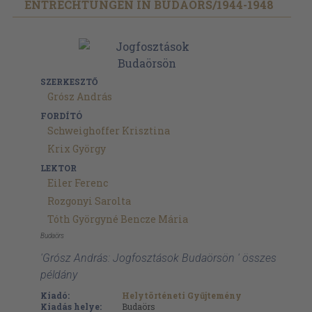
ENTRECHTUNGEN IN BUDAÖRS/
1944-1948
SZERKESZTŐ
Grósz András
FORDÍTÓ
Schweighoffer Krisztina
Krix György
LEKTOR
Eiler Ferenc
Rozgonyi Sarolta
Tóth Györgyné Bencze Mária
Budaörs
'Grósz András: Jogfosztások Budaörsön ' összes
példány
Kiadó:
Helytörténeti Gyűjtemény
Kiadás helye:
Budaörs