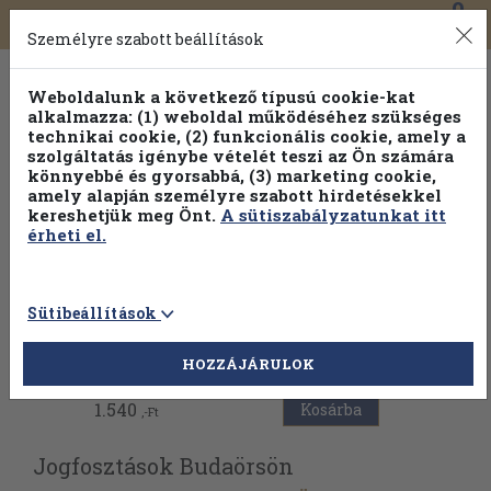
0
Toggle
Főmenü
Könyveink
navigation
Személyre szabott beállítások
Weboldalunk a következő típusú cookie-kat
alkalmazza: (1) weboldal működéséhez szükséges
technikai cookie, (2) funkcionális cookie, amely a
szolgáltatás igénybe vételét teszi az Ön számára
könnyebbé és gyorsabbá, (3) marketing cookie,
amely alapján személyre szabott hirdetésekkel
kereshetjük meg Önt.
A sütiszabályzatunkat itt
érheti el.
Sütibeállítások
Vissza az előző oldalra
HOZZÁJÁRULOK
1.540
Kosárba
,-Ft
Jogfosztások Budaörsön