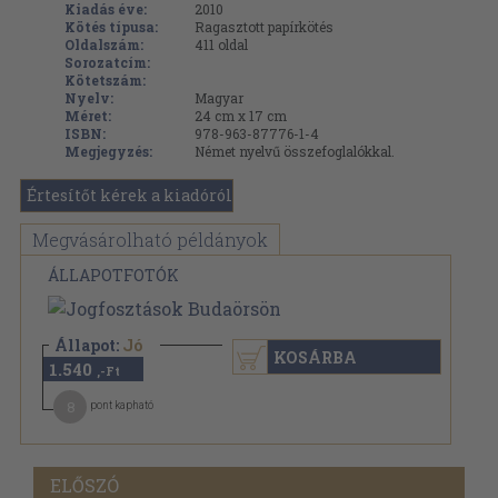
Kiadás éve:
2010
Kötés típusa:
Ragasztott papírkötés
Oldalszám:
411
oldal
Sorozatcím:
Kötetszám:
Nyelv:
Magyar
Méret:
24 cm x 17 cm
ISBN:
978-963-87776-1-4
Megjegyzés:
Német nyelvű összefoglalókkal.
Értesítőt kérek a kiadóról
Megvásárolható példányok
ÁLLAPOTFOTÓK
Állapot:
Jó
KOSÁRBA
1.540
,-Ft
8
pont kapható
ELŐSZÓ