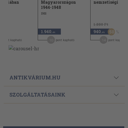
omáciában
Magyarországon
nemzetiségi poli
1944-1948
1985
1.880 Ft
1.940
940
50
,-Ft
,-Ft
,-Ft
5
10
14
pont kapható
pont kapható
pont kapható
ANTIKVÁRIUM.HU
SZOLGÁLTATÁSAINK