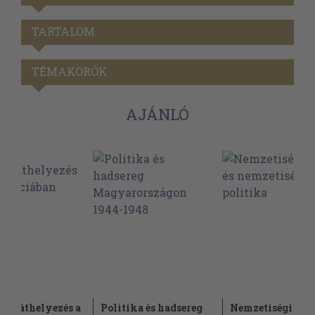
TARTALOM
TÉMAKÖRÖK
AJÁNLÓ
ontáthelyezés a
Politika és hadsereg
Nemzetiségi jog 