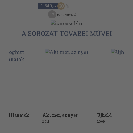
1.840
30
,-Ft
17
pont kapható
A SOROZAT TOVÁBBI MŰVEI
tt pillanatok
Aki mer, az nyer
Újhold
2014
2009