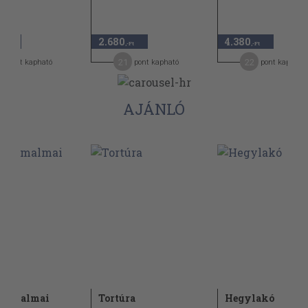
2.680
4.380
,-Ft
,-Ft
,-Ft
2
21
22
pont kapható
pont kapható
pont kapható
AJÁNLÓ
ek malmai
Tortúra
Hegylakó