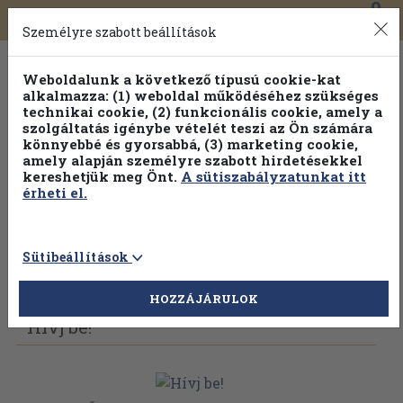
0
Toggle
Főmenü
Könyveink
navigation
Személyre szabott beállítások
Weboldalunk a következő típusú cookie-kat
alkalmazza: (1) weboldal működéséhez szükséges
technikai cookie, (2) funkcionális cookie, amely a
szolgáltatás igénybe vételét teszi az Ön számára
könnyebbé és gyorsabbá, (3) marketing cookie,
amely alapján személyre szabott hirdetésekkel
kereshetjük meg Önt.
A sütiszabályzatunkat itt
érheti el.
Sütibeállítások
Vissza az előző oldalra
Válasszon példányt
HOZZÁJÁRULOK
Hívj be!