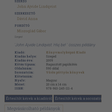
SZERZŐ
John Ajvide Lindqvist
SZERKESZTŐ
Dávid Anna
FORDÍTÓ
Miszoglád Gábor
Szeged
'John Ajvide Lindqvist: Hívj be! ' összes példány
Kiadó:
Könyvmolyképző Kiadó
Kiadás helye:
Szeged
Kiadás éve:
2009
Kötés típusa:
Ragasztott papírkötés
Oldalszám:
590
oldal
Sorozatcím:
Vörös pöttyös könyvek
Kötetszám:
Nyelv:
Magyar
Méret:
20 cm x 14 cm
ISBN:
978-963-245-111-4
Értesítőt kérek a kiadóról
Értesítőt kérek a sorozatról
Megvásárolható példányok