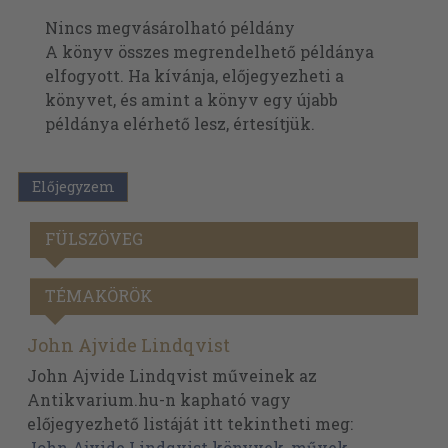
Nincs megvásárolható példány
A könyv összes megrendelhető példánya
elfogyott. Ha kívánja, előjegyezheti a
könyvet, és amint a könyv egy újabb
példánya elérhető lesz, értesítjük.
Előjegyzem
FÜLSZÖVEG
TÉMAKÖRÖK
John Ajvide Lindqvist
John Ajvide Lindqvist műveinek az
Antikvarium.hu-n kapható vagy
előjegyezhető listáját itt tekintheti meg:
John Ajvide Lindqvist könyvek, művek