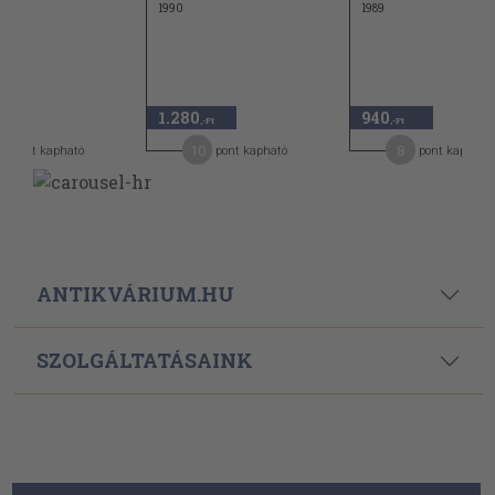
1990
1989
1.280
940
,-Ft
,-Ft
10
8
pont kapható
pont kapható
pont kapható
ANTIKVÁRIUM.HU
SZOLGÁLTATÁSAINK