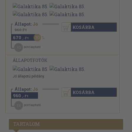
Állapot:
Jó
KOSÁRBA
960 Ft
670
30
,-Ft
10
pont kapható
ÁLLAPOTFOTÓK
Jó állapotú példány.
Állapot:
Jó
KOSÁRBA
960
,-Ft
14
pont kapható
TARTALOM