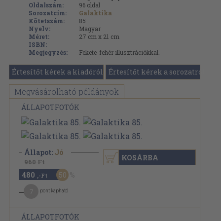
Oldalszám:
96
oldal
Sorozatcím:
Galaktika
Kötetszám:
85
Nyelv:
Magyar
Méret:
27 cm x 21 cm
ISBN:
Megjegyzés:
Fekete-fehér illusztrációkkal.
Értesítőt kérek a kiadóról
Értesítőt kérek a sorozatról
Megvásárolható példányok
ÁLLAPOTFOTÓK
Állapot:
Jó
KOSÁRBA
960 Ft
480
50
,-Ft
7
pont kapható
ÁLLAPOTFOTÓK