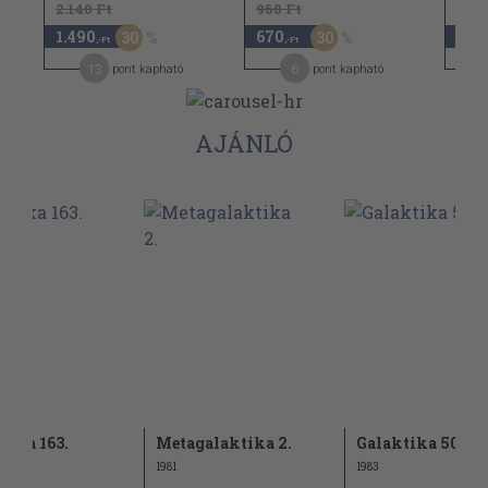
2.140 Ft
960 Ft
1.490
670
840
30
30
,-Ft
,-Ft
13
6
pont kapható
pont kapható
AJÁNLÓ
tika 163.
Metagalaktika 2.
Galaktika 50.
1981
1983