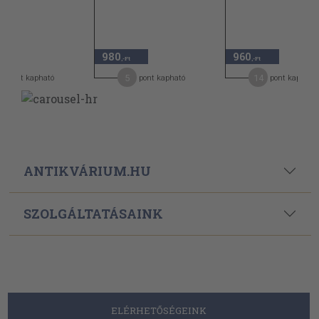
980
960
-Ft
,-Ft
,-Ft
5
14
pont kapható
pont kapható
pont kapható
ANTIKVÁRIUM.HU
SZOLGÁLTATÁSAINK
ELÉRHETŐSÉGEINK