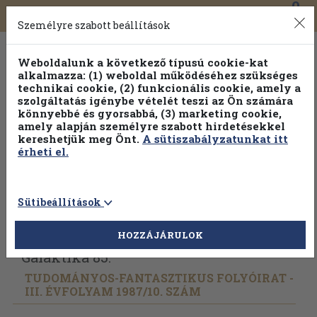
0
Toggle
Főmenü
Könyveink
navigation
Személyre szabott beállítások
Weboldalunk a következő típusú cookie-kat
alkalmazza: (1) weboldal működéséhez szükséges
technikai cookie, (2) funkcionális cookie, amely a
szolgáltatás igénybe vételét teszi az Ön számára
könnyebbé és gyorsabbá, (3) marketing cookie,
amely alapján személyre szabott hirdetésekkel
kereshetjük meg Önt.
A sütiszabályzatunkat itt
érheti el.
Sütibeállítások
Vissza az előző oldalra
Válasszon példányt
HOZZÁJÁRULOK
Galaktika 85.
TUDOMÁNYOS-FANTASZTIKUS FOLYÓIRAT -
III. ÉVFOLYAM 1987/
10. SZÁM