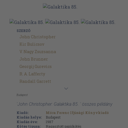
SZERZŐ
John Christopher
Kir Bulicsov
V. Nagy Zsuzsanna
John Brunner
Georgij Gurevics
R. A. Lafferty
Randall Garrett
Budapest
'John Christopher: Galaktika 85. ' összes példány
Kiadó:
Móra Ferenc Ifjúsági Könyvkiadó
Kiadás helye:
Budapest
Kiadás éve:
1987
Kötés típusa:
Ragasztott papírkötés