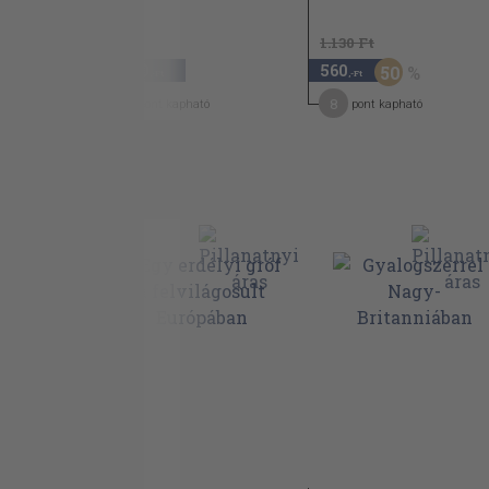
1.130 Ft
2.260
560
50
,-Ft
,-Ft
18
8
pont kapható
pont kapható