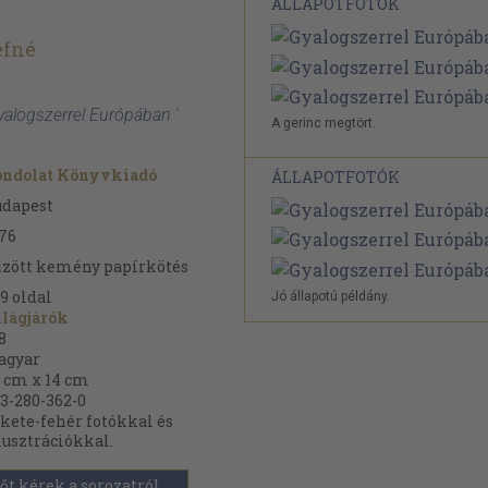
ÁLLAPOTFOTÓK
efné
Gyalogszerrel Európában '
A gerinc megtört.
ondolat Könyvkiadó
ÁLLAPOTFOTÓK
udapest
76
zött kemény papírkötés
9
oldal
Jó állapotú példány.
lágjárók
8
agyar
 cm x 14 cm
3-280-362-0
kete-fehér fotókkal és
lusztrációkkal.
őt kérek a sorozatról