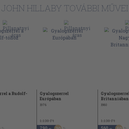
JOHN HILLABY TOVÁBBI MŰVEI
rel a Rudolf-
Gyalogszerrel
Gyalogszerre
Európában
Britanniában
1976
1980
1.130 Ft
1.130 Ft
790
560
30
50
,-Ft
,-Ft