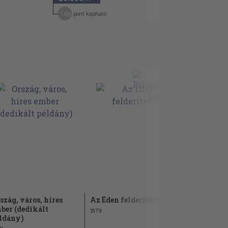
148
pont kapható
szág, város, híres
Az Éden felderítése
Suomiban 
ber (dedikált
1979
1965
ldány)