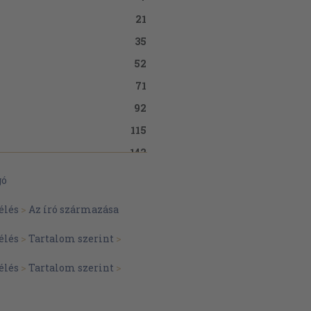
21
35
52
71
92
115
142
171
gó
194
élés
>
Az író származása
219
élés
>
Tartalom szerint
>
242
263
élés
>
Tartalom szerint
>