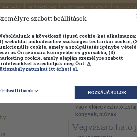
TÁRUHÁZ
ELŐJEGYZÉS
AJÁNDÉKUTALVÁNY
Partnerün
SZÁLLÍTÁS
SEGÍTSÉG
Személyre szabott beállítások
1.
Részletes kereső
Témaköri fa
eboldalunk a következő típusú cookie-kat alkalmazza:
1) weboldal működéséhez szükséges technikai cookie, (2
KIADV
unkcionális cookie, amely a szolgáltatás igénybe vételé
LEGNA
eszi az Ön számára könnyebbé és gyorsabbá, (3)
arketing cookie, amely alapján személyre szabott
PILLANATNYI ÁRAINK
FENNTARTHATÓ OLVASMÁN
irdetésekkel kereshetjük meg Önt.
A
ütiszabályzatunkat itt érheti el.
urópában
John Hillaby
ütibeállítások
HOZZÁJÁRULOK
John Hillaby műveinek 
vagy előjegyezhető listáj
könyvek, művek
aby
Megvásárolható 
ia