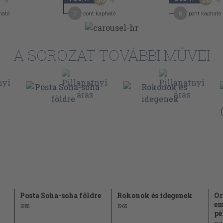
7
8
ható
pont kapható
pont kapható
A SOROZAT TOVÁBBI MŰVEI
Posta Soha-soha földre
Rokonok és idegenek
Or
em
1985
1965
pé