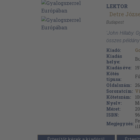
LEKTOR
Detre Józs
Budapest
'John Hillaby: 
összes példány
Kiadó:
G
Kiadás
B
helye:
Kiadás éve:
19
Kötés
Fű
típusa:
Oldalszám:
26
Sorozatcím:
Vi
Kötetszám:
10
Nyelv:
M
Méret:
20
ISBN:
96
Fe
Megjegyzés:
il
Értesítőt kérek a kiadóról
Értesít