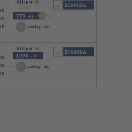
Állapot:
Jó
KOSÁRBA
1.130 Ft
790
30
,-Ft
7
pont kapható
Állapot:
Jó
KOSÁRBA
1.130
,-Ft
10
pont kapható