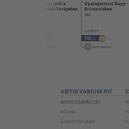
Gaben
Egy erdélyi gróf a
Gyalogszerrel Nagy-
felvilágosult Európában
Britanniában
1987
1980
1.890 Ft
1.130 Ft
940
560
50
50
,-Ft
,-Ft
14
8
pont kapható
pont kapható
ANTIKVÁRIUM.HU
S
AKCIÓS SZABÁLYZAT
R
RÓLUNK
P
ÁTADÓPONTJAINK
E