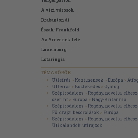
Tengerparton
A vízi városok
Brabanton át
Észak-Frankföld
Az Ardennek felé
Luxemburg
Lotaringia
A Vogézek
TÉMAKÖRÖK
Téthisz partjai
Útleírás
>
Kontinensek
>
Európa
>
Átfo
Útleírás
>
Közlekedés
>
Gyalog
Keserves ostrom
Szépirodalom
>
Regény, novella, elbesz
Napfényes hegylánc
szerint
>
Európa
>
Nagy-Britannia
Szépirodalom
>
Regény, novella, elbesz
A Magas-Alpok
Földrajzi besorolások
>
Európa
Odalenn délen
Szépirodalom
>
Regény, novella, elbesz
Útikalandok, útirajzok