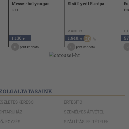
Messzi-bolyongás
Elsüllyedt Európa
Eu
1974
196
2.430 Ft
1.
1.130
1.940
57
20
,-Ft
,-Ft
10
16
9
pont kapható
pont kapható
ZOLGÁLTATÁSAINK
ÉSZLETES KERESŐ
ÉRTESÍTŐ
ONTÁRUHÁZ
SZEMÉLYES ÁTVÉTEL
LŐJEGYZÉS
SZÁLLÍTÁSI FELTÉTELEK