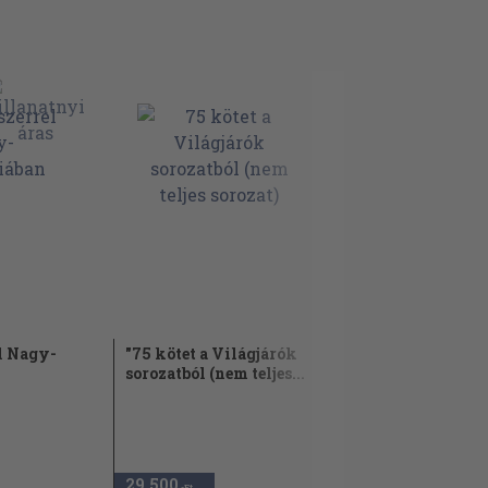
l Nagy-
"75 kötet a Világjárók
sorozatból (nem teljes...
29.500
,-Ft