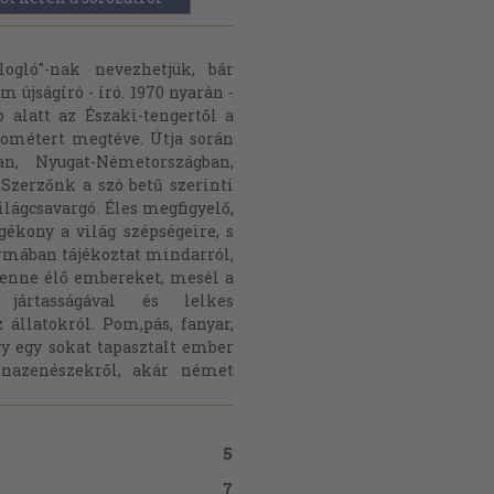
logló"-nak nevezhetjük, bár
újságíró - író. 1970 nyarán -
 alatt az Északi-tengertől a
ilométert megtéve. Útja során
n, Nyugat-Németországban,
 Szerzőnk a szó betű szerinti
világcsavargó. Éles megfigyelő,
gékony a világ szépségeire, s
ormában tájékoztat mindarról,
 benne élő embereket, mesél a
jártasságával és lelkes
 állatokról. Pom,pás, fanyar,
gy egy sokat tapasztalt ember
onazenészekről, akár német
5
7