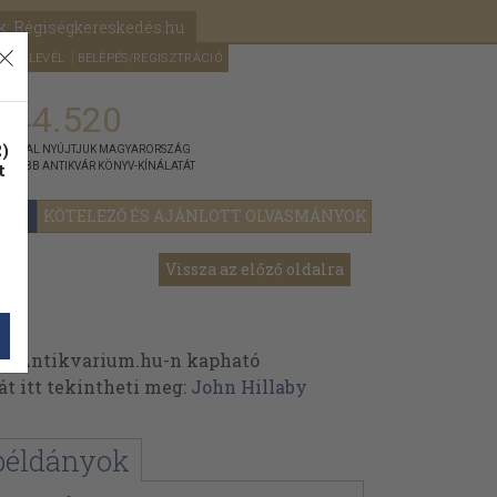
k: Régiségkereskedés.hu
A kosaram
HÍRLEVÉL
BELÉPÉS/REGISZTRÁCIÓ
MÉG
0
5000
Ft
144.520
)
ÁNNYAL NYÚJTJUK MAGYARORSZÁG
t
GYOBB ANTIKVÁR KÖNYV-KÍNÁLATÁT
YOK
KÖTELEZŐ ÉS AJÁNLOTT OLVASMÁNYOK
Vissza az előző oldalra
az Antikvarium.hu-n kapható
át itt tekintheti meg:
John Hillaby
példányok