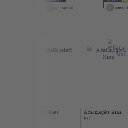
17
8
pont kapható
pont kap
A felhők felett
A fal mögött: Kína
1978
1976