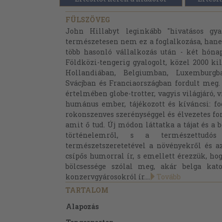
FÜLSZÖVEG
John Hillabyt leginkább "hivatásos gya
természetesen nem ez a foglalkozása, hanem 
több hasonló vállalkozás után - két hónap
Földközi-tengerig gyalogolt, közel 2000 k
Hollandiában, Belgiumban, Luxemburgba
Svácjban és Franciaországban fordult meg.
értelmében globe-trotter, vagyis világjáró, 
humánus ember, tájékozott és kíváncsi: fo
rokonszenves szerénységgel és élvezetes f
amit ő tud. Új módon láttatka a tájat és a
történelemről, s a természettudós 
természetszeretetével a növényekről és az
csípős humorral ír, s emellett érezzük, ho
bölcsessége szólal meg, akár belga kat
konzervgyárosokról ír....
Tovább
TARTALOM
Alapozás