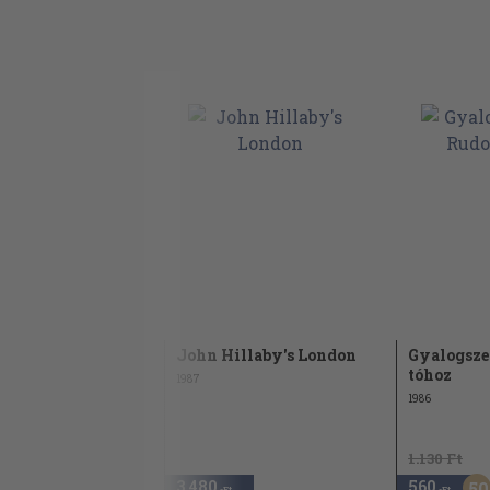
John Hillaby's London
Gyalogszer
tóhoz
1987
1986
1.130 Ft
3.480
560
50
,-Ft
,-Ft