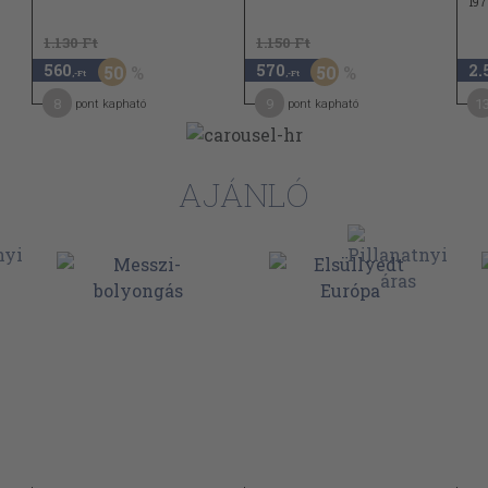
197
1.130 Ft
1.150 Ft
560
570
2.
50
50
,-Ft
,-Ft
8
9
1
pont kapható
pont kapható
AJÁNLÓ