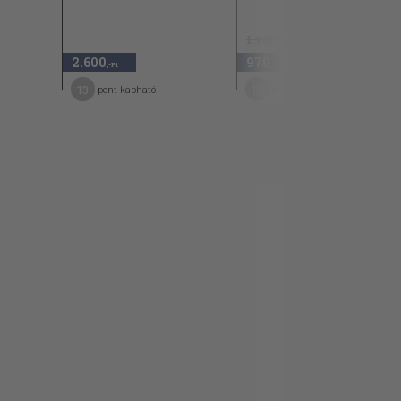
1.940 Ft
2.600
970
50
,-Ft
,-Ft
13
15
pont kapható
pont kapható