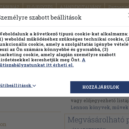
TÁRUHÁZ
ELŐJEGYZÉS
AJÁNDÉKUTALVÁNY
Partnerün
SZÁLLÍTÁS
SEGÍTSÉG
Személyre szabott beállítások
1.
Részletes kereső
Témaköri fa
eboldalunk a következő típusú cookie-kat alkalmazza:
1) weboldal működéséhez szükséges technikai cookie, (2
KIADV
unkcionális cookie, amely a szolgáltatás igénybe vételé
LEGNA
eszi az Ön számára könnyebbé és gyorsabbá, (3)
arketing cookie, amely alapján személyre szabott
PILLANATNYI ÁRAINK
FENNTARTHATÓ OLVASMÁN
irdetésekkel kereshetjük meg Önt.
A
ütiszabályzatunkat itt érheti el.
 Hearble
John Lennon
ütibeállítások
HOZZÁJÁRULOK
John Lennon műveinek a
vagy előjegyezhető listáj
Lennon könyvek, művek
Megvásárolható 
non