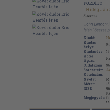
FORDÍTÓ
Hideg Ján
Budapest
'John Lennon: K
fején ' összes 
Kiadó:
Há
Kiadás
B
helye:
Kiadás éve:
19
Kötés
Ra
típusa:
Oldalszám:
96
Sorozatcím:
A
Kötetszám:
Nyelv:
M
Méret:
15
ISBN:
96
Ké
Megjegyzés:
fe
ta