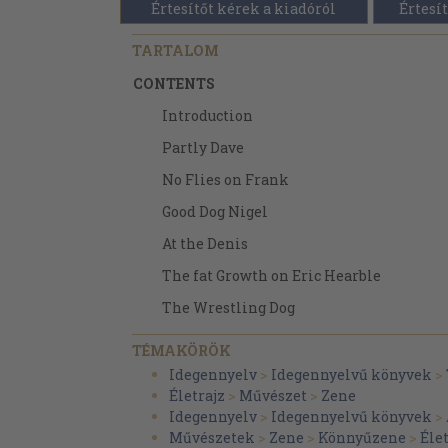
Értesítőt kérek a kiadóról
Értesít
TARTALOM
CONTENTS
Introduction
Partly Dave
No Flies on Frank
Good Dog Nigel
At the Denis
The fat Growth on Eric Hearble
The Wrestling Dog
Randolf's Party
TÉMAKÖRÖK
The Famous Five through Woenow Abbe
Idegennyelv
>
Idegennyelvű könyvek
>
Életrajz
>
Művészet
>
Zene
Sad Michael
Idegennyelv
>
Idegennyelvű könyvek
>
I Wandered
Művészetek
>
Zene
>
Könnyűzene
>
Éle