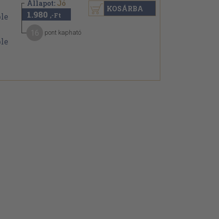
Állapot:
Jó
KOSÁRBA
1.980
,-Ft
16
pont kapható