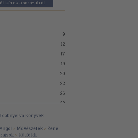
őt kérek a sorozatról
9
12
17
19
20
22
26
28
30
y
Többnyelvű könyvek
32
Angol
>
Művészetek
>
Zene
34
trajzok
>
Külföldi