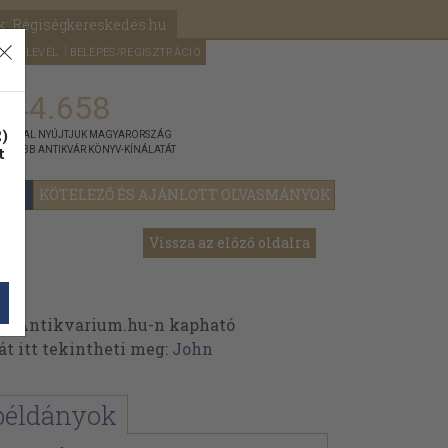
k: Régiségkereskedés.hu
A kosaram
HÍRLEVÉL
BELÉPÉS/REGISZTRÁCIÓ
MÉG
0
5000
Ft
144.658
)
ÁNNYAL NYÚJTJUK MAGYARORSZÁG
t
GYOBB ANTIKVÁR KÖNYV-KÍNÁLATÁT
YOK
KÖTELEZŐ ÉS AJÁNLOTT OLVASMÁNYOK
Vissza az előző oldalra
z Antikvarium.hu-n kapható
át itt tekintheti meg:
John
példányok