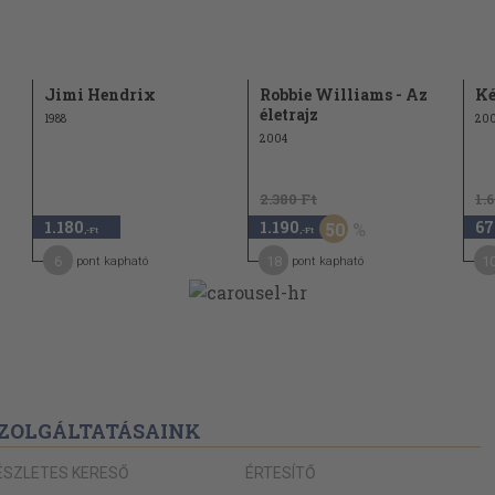
63
69
70
Jimi Hendrix
Robbie Williams - Az
Ké
73
életrajz
1988
20
2004
75
77
2.380 Ft
1.
80
1.180
1.190
67
50
,-Ft
,-Ft
83
6
18
1
pont kapható
pont kapható
85
87
89
óresre tanul
92
ZOLGÁLTATÁSAINK
ÉSZLETES KERESŐ
ÉRTESÍTŐ