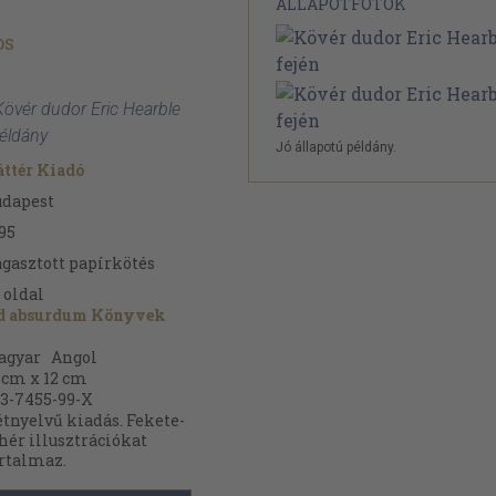
ÁLLAPOTFOTÓK
os
övér dudor Eric Hearble
példány
Jó állapotú példány.
ttér Kiadó
udapest
95
gasztott papírkötés
oldal
d absurdum Könyvek
agyar
Angol
 cm x 12 cm
3-7455-99-X
tnyelvű kiadás. Fekete-
hér illusztrációkat
rtalmaz.