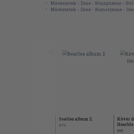
Művészetek
>
Zene
>
Könnyűzene
>
Stí
A Letter
Művészetek
>
Zene
>
Komolyzene
>
Ide
Scene three Act one
Treasure Ivan
All Abord Speeching
The Fingletoad Resort of Teddiviscious
Alec Speaking
Liddypool
You Might Well Arsk
Nicely Nicely Clive
Neville Club
*On Safairy with Whide Hunter
The Moldy Moldy Man
A valóságos oroszlán
Beatles album 2.
Kövér d
I Sat Belonely
Hearble 
1971
1970
Henry and Harry
1995