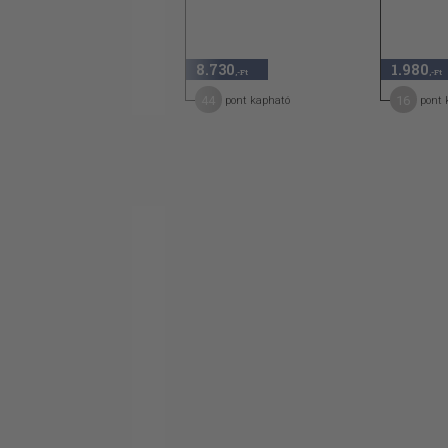
Deaf Ted, Danoota, (and me)
1.760 Ft
A Suprise for Little Bobby
880
8.730
1.980
50
,-Ft
,-Ft
,-Ft
Halbut Returb
13
44
16
pont kapható
pont kapható
pont 
Unhappy Frank
Victor Triumphs Again and Mrs. Weathe
Lesson
I Remember Arnold
* Written in conjugal with Paul.
TARTALOM
Bevezető
Részben Dave
Nem voltak legyek Franken
Nigel, a jó kutya
A fogorvosnál