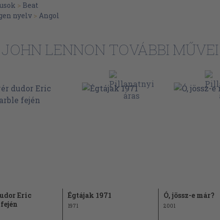
lusok
>
Beat
36
gen nyelv
>
Angol
38
46
JOHN LENNON TOVÁBBI MŰVEI
50
53
56
60
62
65
68
72
73
udor Eric
Égtájak 1971
Ó, jössz-e már?
76
fején
1971
2001
78