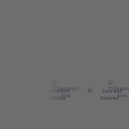
A kövér dudor Eric Hearble fején
A birkozó kutya
Randolf bulija
Az öt híresség Gyász-apátin át
Szomorú Michael
Vándoroltam
Egy levél
Harmadik jelenet, első felvonás
Kincses Yvett
Kalóz a hejes pöszédhez
A televízió közvéleménykutatása
Alek szónokol
Liddypool
Megkérgezhetik