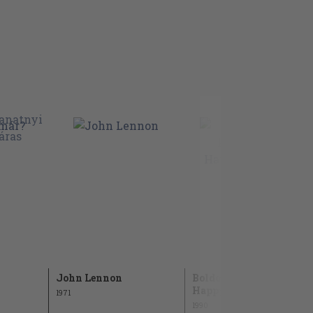
John Lennon
Boldog karácsonyt -
Happy Christmas
1971
1990