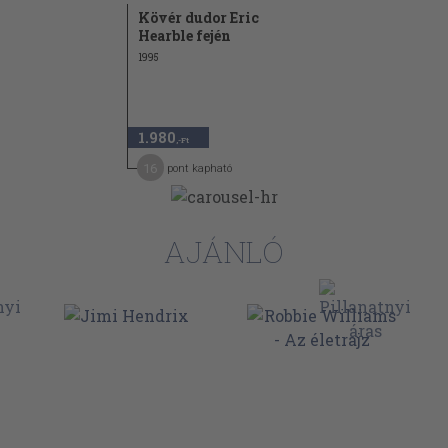
22
Kövér dudor Eric
Hearble fején
24
1995
26
31
33
1.980
,-Ft
35
16
pont kapható
37
42
AJÁNLÓ
45
49
53
56
61
62