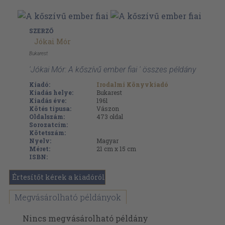
SZERZŐ
Jókai Mór
Bukarest
'Jókai Mór: A kőszívű ember fiai ' összes példány
Kiadó:
Irodalmi Könyvkiadó
Kiadás helye:
Bukarest
Kiadás éve:
1961
Kötés típusa:
Vászon
Oldalszám:
473
oldal
Sorozatcím:
Kötetszám:
Nyelv:
Magyar
Méret:
21 cm x 15 cm
ISBN:
Értesítőt kérek a kiadóról
Megvásárolható példányok
Nincs megvásárolható példány