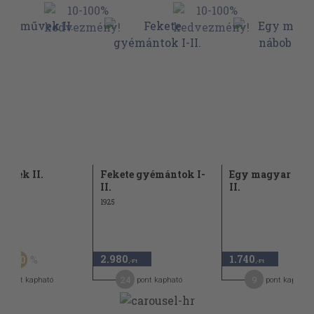
űvek II.
Fekete gyémántok I-
Egy magyar nábo
II.
II.
1925
Ft
2.980
1.740
50
-Ft
,-Ft
,-Ft
4
24
9
pont kapható
pont kapható
pont kapható