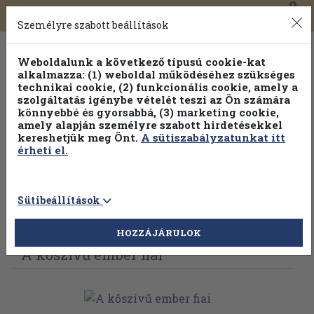
0
Toggle
Főmenü
Könyveink
navigation
Személyre szabott beállítások
Weboldalunk a következő típusú cookie-kat
alkalmazza: (1) weboldal működéséhez szükséges
technikai cookie, (2) funkcionális cookie, amely a
szolgáltatás igénybe vételét teszi az Ön számára
könnyebbé és gyorsabbá, (3) marketing cookie,
Válogasson több mint 1.000.000 kiadványunk közül
10-
amely alapján személyre szabott hirdetésekkel
100% kedvezménnyel!
kereshetjük meg Önt.
A sütiszabályzatunkat itt
érheti el.
Sütibeállítások
Vissza az előző oldalra
Válasszon példányt
HOZZÁJÁRULOK
A kőszívű ember fiai