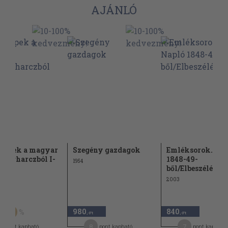
AJÁNLÓ
képek a magyar
Szegény gazdagok
Emléksorok. Nap
dságharczból I-
1848-49-
1954
ből/Elbeszélések
2003
Ft
980
840
60
,-Ft
,-Ft
8
7
pont kapható
pont kapható
pont kapható