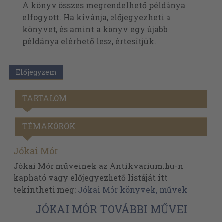
A könyv összes megrendelhető példánya
elfogyott. Ha kívánja, előjegyezheti a
könyvet, és amint a könyv egy újabb
példánya elérhető lesz, értesítjük.
Előjegyzem
TARTALOM
TÉMAKÖRÖK
Jókai Mór
Jókai Mór műveinek az Antikvarium.hu-n
kapható vagy előjegyezhető listáját itt
tekintheti meg:
Jókai Mór könyvek, művek
JÓKAI MÓR TOVÁBBI MŰVEI