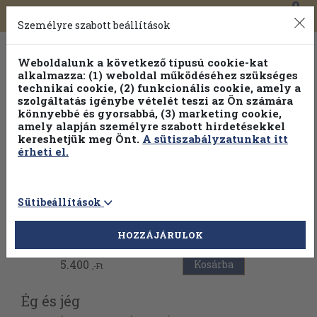
0
Toggle
Főmenü
Könyveink
navigation
Személyre szabott beállítások
Weboldalunk a következő típusú cookie-kat
alkalmazza: (1) weboldal működéséhez szükséges
technikai cookie, (2) funkcionális cookie, amely a
szolgáltatás igénybe vételét teszi az Ön számára
könnyebbé és gyorsabbá, (3) marketing cookie,
amely alapján személyre szabott hirdetésekkel
kereshetjük meg Önt.
A sütiszabályzatunkat itt
érheti el.
Sütibeállítások
Vissza az előző oldalra
HOZZÁJÁRULOK
5.400
Kosárba
,-Ft
Ég és jég