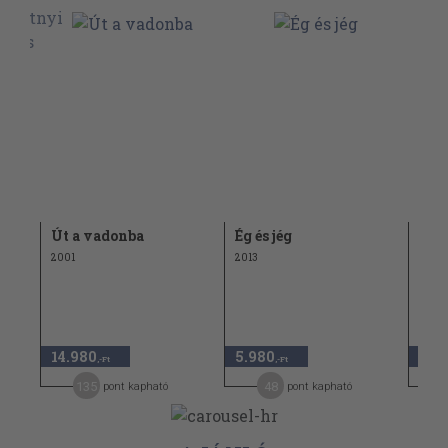
hic
Út a vadonba
Ég és jég
Út 
2001
2013
2025
14.980
5.980
5.3
,-Ft
,-Ft
135
48
pont kapható
pont kapható