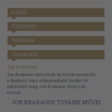
ELŐSZÓ
FÜLSZÖVEG
TARTALOM
TÉMAKÖRÖK
Jon Krakauer
Jon Krakauer műveinek az Antikvarium.hu-
n kapható vagy előjegyezhető listáját itt
tekintheti meg:
Jon Krakauer könyvek,
művek
JON KRAKAUER TOVÁBBI MŰVEI