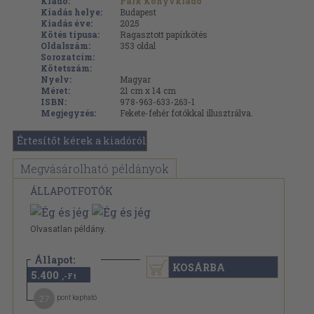
Kiadó:
Park Könyvkiadó
Kiadás helye:
Budapest
Kiadás éve:
2025
Kötés típusa:
Ragasztott papírkötés
Oldalszám:
353
oldal
Sorozatcím:
Kötetszám:
Nyelv:
Magyar
Méret:
21 cm x 14 cm
ISBN:
978-963-633-263-1
Megjegyzés:
Fekete-fehér fotókkal illusztrálva.
Értesítőt kérek a kiadóról
Megvásárolható példányok
ÁLLAPOTFOTÓK
Olvasatlan példány.
Állapot:
KOSÁRBA
5.400
Újszerű
,-Ft
27
pont kapható