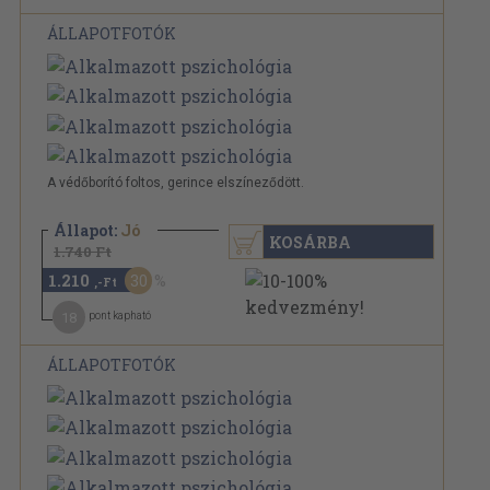
ÁLLAPOTFOTÓK
A védőborító foltos, gerince elszíneződött.
Állapot:
Jó
KOSÁRBA
1.740 Ft
1.210
30
,-Ft
18
pont kapható
ÁLLAPOTFOTÓK