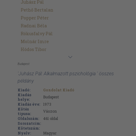
Juhász Pál
Pethő Bertalan
Popper Péter
Radnai Béla
Rókusfalvy Pál
Molnár Imre
Hódos Tibor
Budapest
'Juhász Pál: Alkalmazott pszichológia ' összes
példány
Kiadó:
Gondolat Kiadó
Kiadás
Budapest
helye:
Kiadás éve:
1973
Kötés
Vászon
típusa:
Oldalszám:
461
oldal
Sorozatcím:
Kötetszám:
Nyelv:
Magyar