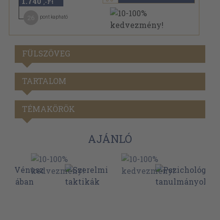
1.740
,-Ft
26
pont kapható
FÜLSZÖVEG
TARTALOM
TÉMAKÖRÖK
AJÁNLÓ