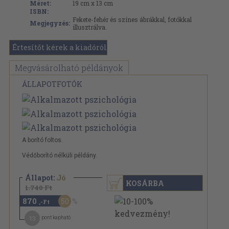
Méret:
19 cm x 13 cm
ISBN:
Fekete-fehér és színes ábrákkal, fotókkal
Megjegyzés:
illusztrálva.
Értesítőt kérek a kiadóról
Megvásárolható példányok
ÁLLAPOTFOTÓK
A borító foltos.
Védőborító nélküli példány.
Állapot:
Jó
KOSÁRBA
1.740 Ft
870
50
,-Ft
13
pont kapható