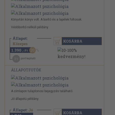
Könyvtári könyv volt. A borító és a lapélek foltosak.
Védőborító nélküli példány.
Állapot:
KOSÁRBA
1.740 Ft
Közepes
1.390
20
,-Ft
21
pont kapható
ÁLLAPOTFOTÓK
A címlapon tulajdonosi bejegyzés található.
Jó állapotú példány.
Állapot:
Jó
KOSÁRBA