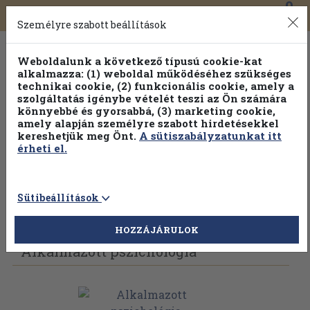
0
Toggle
Főmenü
Könyveink
navigation
Személyre szabott beállítások
Weboldalunk a következő típusú cookie-kat
alkalmazza: (1) weboldal működéséhez szükséges
technikai cookie, (2) funkcionális cookie, amely a
szolgáltatás igénybe vételét teszi az Ön számára
könnyebbé és gyorsabbá, (3) marketing cookie,
Válogasson több mint 1.000.000 kiadványunk közül
10-
amely alapján személyre szabott hirdetésekkel
100% kedvezménnyel!
kereshetjük meg Önt.
A sütiszabályzatunkat itt
érheti el.
Sütibeállítások
Vissza az előző oldalra
Válasszon példányt
HOZZÁJÁRULOK
Alkalmazott pszichológia