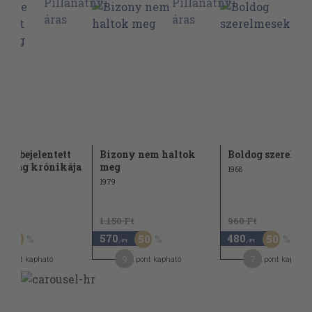
őre bejelentett
Bizony nem haltok
Boldog szerelme
osság krónikája
meg
1968
1979
Ft
1.150 Ft
960 Ft
570
480
50
50
50
,-Ft
,-Ft
1
9
7
pont kapható
pont kapható
pont kapható