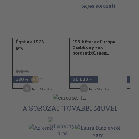
Égtájak 1976
"95 kötet az Európa
Bes
Zsebkönyvek
1976
2003
sorozatból (nem...
960 Ft
380
25.000
2.1
60
,-Ft
,-Ft
6
125
pont kapható
pont kapható
A SOROZAT TOVÁBBI MŰVEI