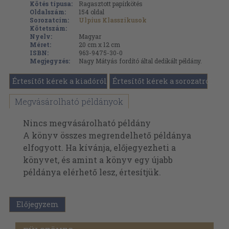
Kötés típusa:
Ragasztott papírkötés
Oldalszám:
154
oldal
Sorozatcím:
Ulpius Klasszikusok
Kötetszám:
Nyelv:
Magyar
Méret:
20 cm x 12 cm
ISBN:
963-9475-30-0
Megjegyzés:
Nagy Mátyás fordító által dedikált példány.
Értesítőt kérek a kiadóról
Értesítőt kérek a sorozatról
Megvásárolható példányok
Nincs megvásárolható példány
A könyv összes megrendelhető példánya
elfogyott. Ha kívánja, előjegyezheti a
könyvet, és amint a könyv egy újabb
példánya elérhető lesz, értesítjük.
Előjegyzem