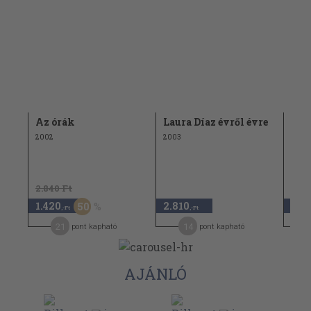
Az órák
Laura Díaz évről évre
Fúr
2002
2003
2003
2.840 Ft
1.420
2.810
2.8
50
,-Ft
,-Ft
21
14
pont kapható
pont kapható
AJÁNLÓ