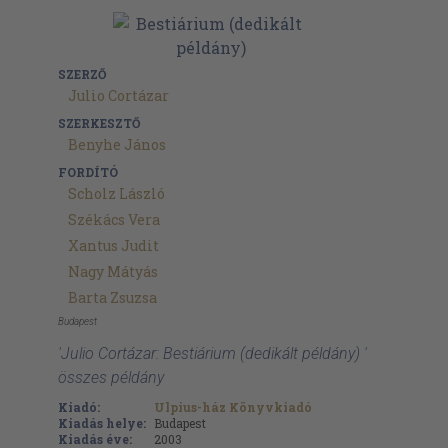
SZERZŐ
Julio Cortázar
SZERKESZTŐ
Benyhe János
FORDÍTÓ
Scholz László
Székács Vera
Xantus Judit
Nagy Mátyás
Barta Zsuzsa
Budapest
'Julio Cortázar: Bestiárium (dedikált példány) '
összes példány
Kiadó:
Ulpius-ház Könyvkiadó
Kiadás helye:
Budapest
Kiadás éve:
2003