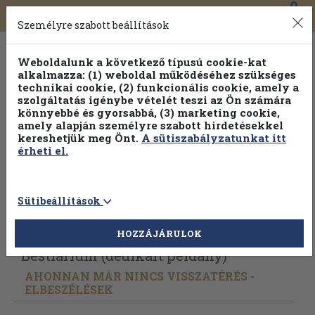
0
Toggle
Főmenü
Könyveink
navigation
Személyre szabott beállítások
Weboldalunk a következő típusú cookie-kat
alkalmazza: (1) weboldal működéséhez szükséges
technikai cookie, (2) funkcionális cookie, amely a
szolgáltatás igénybe vételét teszi az Ön számára
könnyebbé és gyorsabbá, (3) marketing cookie,
amely alapján személyre szabott hirdetésekkel
kereshetjük meg Önt.
A sütiszabályzatunkat itt
érheti el.
Sütibeállítások
Vissza az előző oldalra
Válasszon példányt
HOZZÁJÁRULOK
Bestiárium (dedikált példány)
AHONNAN MÁR NINCS VISSZATÉRÉS -
ELBESZÉLÉSEK