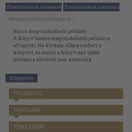
Értesítőt kérek a kiadóról
Értesítőt kérek a sorozatról
Megvásárolható példányok
Nincs megvásárolható példány
A könyv összes megrendelhető példánya
elfogyott. Ha kívánja, előjegyezheti a
könyvet, és amint a könyv egy újabb
példánya elérhető lesz, értesítjük.
Előjegyzem
FÜLSZÖVEG
TARTALOM
TÉMAKÖRÖK