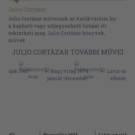
Julio Cortázar
Julio Cortázar műveinek az Antikvarium.hu-
n kapható vagy előjegyezhető listáját itt
tekintheti meg:
Julio Cortázar könyvek,
művek
JULIO CORTÁZAR TOVÁBBI MŰVEI
ak 1967
Nagyvilág 1974.
Latin-amerikai