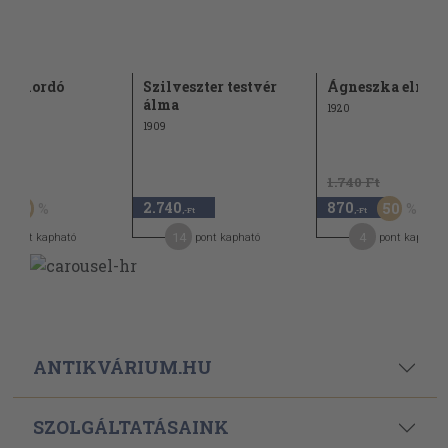
ázshordó
Szilveszter testvér
Ágneszka elmen
álma
1920
1909
Ft
1.740 Ft
2.740
870
50
50
,-Ft
,-Ft
14
4
pont kapható
pont kapható
pont kapható
ANTIKVÁRIUM.HU
SZOLGÁLTATÁSAINK