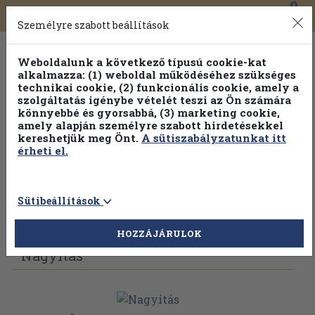
0
Toggle
Főmenü
Könyveink
navigation
Személyre szabott beállítások
Weboldalunk a következő típusú cookie-kat
alkalmazza: (1) weboldal működéséhez szükséges
technikai cookie, (2) funkcionális cookie, amely a
szolgáltatás igénybe vételét teszi az Ön számára
könnyebbé és gyorsabbá, (3) marketing cookie,
Válogasson több mint 30 000 kötet közül
amely alapján személyre szabott hirdetésekkel
Hobbi témakörökben
20% kedvezménnyel!
kereshetjük meg Önt.
A sütiszabályzatunkat itt
érheti el.
Sütibeállítások
Vissza az előző oldalra
Válasszon példányt
HOZZÁJÁRULOK
Nagyítás