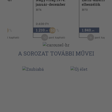
január-december
elbeszélők
1974
1970
t
2.430 Ft
1.210
1.840
30
50
,-Ft
,-Ft
10
9
pont kapható
pont kapható
pont kapható
A SOROZAT TOVÁBBI MŰVEI