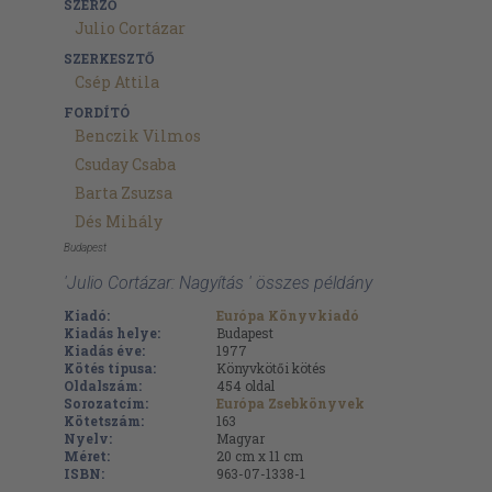
SZERZŐ
Julio Cortázar
SZERKESZTŐ
Csép Attila
FORDÍTÓ
Benczik Vilmos
Csuday Csaba
Barta Zsuzsa
Dés Mihály
Budapest
'Julio Cortázar: Nagyítás ' összes példány
Kiadó:
Európa Könyvkiadó
Kiadás helye:
Budapest
Kiadás éve:
1977
Kötés típusa:
Könyvkötői kötés
Oldalszám:
454
oldal
Sorozatcím:
Európa Zsebkönyvek
Kötetszám:
163
Nyelv:
Magyar
Méret:
20 cm x 11 cm
ISBN:
963-07-1338-1