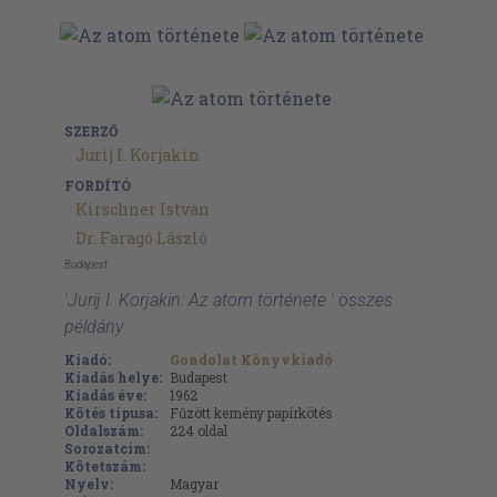
SZERZŐ
Jurij I. Korjakin
FORDÍTÓ
Kirschner István
Dr. Faragó László
Budapest
'Jurij I. Korjakin: Az atom története ' összes
példány
Kiadó:
Gondolat Könyvkiadó
Kiadás helye:
Budapest
Kiadás éve:
1962
Kötés típusa:
Fűzött kemény papírkötés
Oldalszám:
224
oldal
Sorozatcím:
Kötetszám:
Nyelv:
Magyar