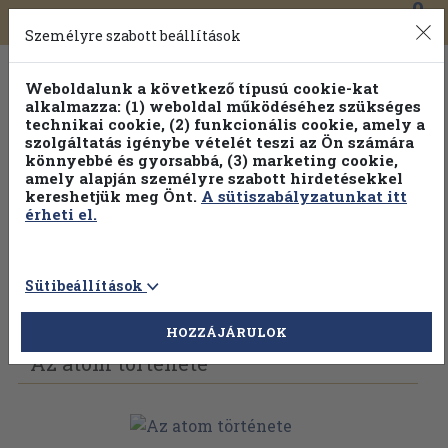
0
Toggle
Főmenü
Könyveink
navigation
Személyre szabott beállítások
Weboldalunk a következő típusú cookie-kat
alkalmazza: (1) weboldal működéséhez szükséges
technikai cookie, (2) funkcionális cookie, amely a
szolgáltatás igénybe vételét teszi az Ön számára
könnyebbé és gyorsabbá, (3) marketing cookie,
amely alapján személyre szabott hirdetésekkel
kereshetjük meg Önt.
A sütiszabályzatunkat itt
érheti el.
Sütibeállítások
Vissza az előző oldalra
Válasszon példányt
HOZZÁJÁRULOK
Az atom története