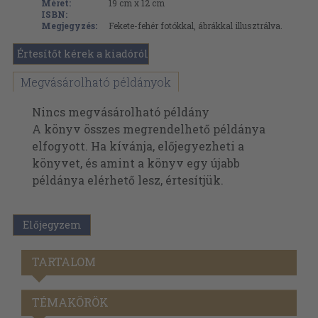
Méret:
19 cm x 12 cm
ISBN:
Megjegyzés:
Fekete-fehér fotókkal, ábrákkal illusztrálva.
Értesítőt kérek a kiadóról
Megvásárolható példányok
Nincs megvásárolható példány
A könyv összes megrendelhető példánya
elfogyott. Ha kívánja, előjegyezheti a
könyvet, és amint a könyv egy újabb
példánya elérhető lesz, értesítjük.
Előjegyzem
TARTALOM
TÉMAKÖRÖK