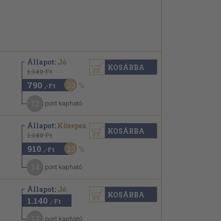
.
Állapot:
Jó
KOSÁRBA
1.140 Ft
790
30
,-Ft
12
pont kapható
Állapot:
Közepes
KOSÁRBA
1.140 Ft
910
20
,-Ft
14
pont kapható
Állapot:
Jó
KOSÁRBA
1.140
,-Ft
17
pont kapható