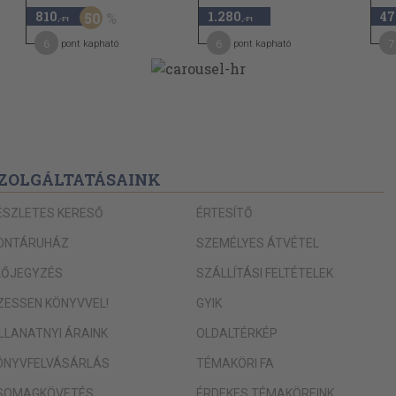
 sintér este
63
810
1.280
47
50
,-Ft
,-Ft
6
67
6
7
pont kapható
pont kapható
73
rik a tök
77
len
 megálmodott
83
fa asztala
ZOLGÁLTATÁSAINK
89
ÉSZLETES KERESŐ
ÉRTESÍTŐ
eg...
93
ONTÁRUHÁZ
SZEMÉLYES ÁTVÉTEL
100
LŐJEGYZÉS
SZÁLLÍTÁSI FELTÉTELEK
102
n
IZESSEN KÖNYVVEL!
GYIK
105
 Mert talán...
ILLANATNYI ÁRAINK
OLDALTÉRKÉP
111
hája
ÖNYVFELVÁSÁRLÁS
TÉMAKÖRI FA
115
SOMAGKÖVETÉS
ÉRDEKES TÉMAKÖREINK