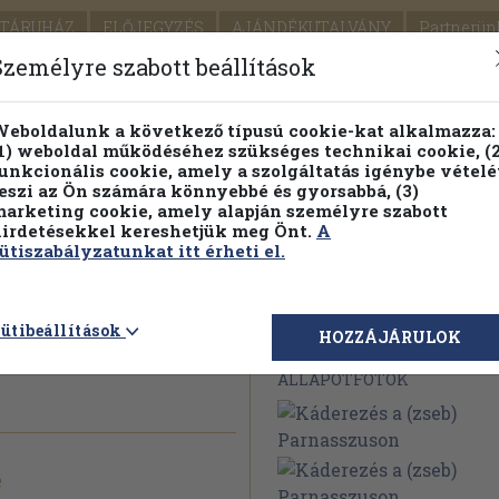
TÁRUHÁZ
ELŐJEGYZÉS
AJÁNDÉKUTALVÁNY
Partnerün
SZÁLLÍTÁS
SEGÍTSÉG
Személyre szabott beállítások
1.
Részletes kereső
Témaköri fa
eboldalunk a következő típusú cookie-kat alkalmazza:
1) weboldal működéséhez szükséges technikai cookie, (2
KIADV
unkcionális cookie, amely a szolgáltatás igénybe vételé
LEGNA
eszi az Ön számára könnyebbé és gyorsabbá, (3)
arketing cookie, amely alapján személyre szabott
PILLANATNYI ÁRAINK
FENNTARTHATÓ OLVASMÁN
irdetésekkel kereshetjük meg Önt.
A
ütiszabályzatunkat itt érheti el.
b)
ütibeállítások
Megvásárolható 
HOZZÁJÁRULOK
ÁLLAPOTFOTÓK
e