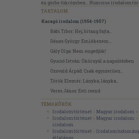
én görbe tükrömben... Humoros irodalomtörté
TARTALOM
Kacagó irodalom (1954-1957)
Bábi Tibor: Hej, bitang fajta...
Dénes György: Emlékezem...
Gály Olga: Nem engedjük!
Gyucsó István: Ökörnyál a napsütésben
Ozsvald Árpád: Csak egyszerűen...
Török Elemér: Lányka, lányka...
Veres János: Esti csend
Mács József: Lelkiismeret
TÉMAKÖRÖK
Mikus Sándor: Jóízű elbeszélés a falu
Irodalomtörténet
>
Magyar irodalom
>
szocializálódásáról
Irodalomtörténet
>
Magyar irodalom
>
irodalom
Petrőci Bálint: Egy lány a sok közül
Irodalomtörténet
>
Irodalomtudomán
Egri Viktor: Pünkösdi örökség
általános