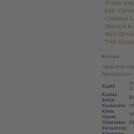
Tőzsér Árp
Egri Vikto
Cselényi L
Ozsvald Á
Rácz Olivé
Tóth Elem
Bratislava
'Varga Imre: Ká
Parnasszuson '
Ma
Kiadó:
N.
Kiadás
Br
helye:
Kiadás éve:
19
Kötés
Vá
típusa:
Oldalszám:
34
Sorozatcím:
Kötetszám: