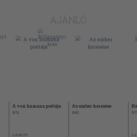
31
33
AJÁNLÓ
34
36
39
41
vatalos
42
cel, Mammut
47
A vox humana poétája
Az ember keresése
Ke
1972
1960
197
55
 Induló
59
att laktam
1.630 Ft
1.