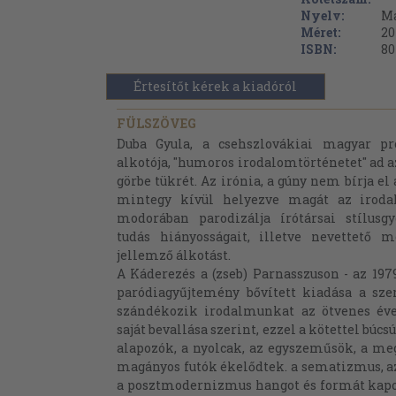
Nyelv:
M
Méret:
20
ISBN:
80
Értesítőt kérek a kiadóról
FÜLSZÖVEG
Duba Gyula, a csehszlovákiai magyar pr
alkotója, "humoros irodalomtörténetet" ad 
görbe tükrét. Az irónia, a gúny nem bírja el
mintegy kívül helyezve magát az irodal
modorában parodizálja írótársai stílusgy
tudás hiányosságait, illetve nevettető m
jellemző álkotást.
A Káderezés a (zseb) Parnasszuson - az 19
paródiagyűjtemény bővített kiadása a szer
szándékozik irodalmunkat az ötvenes évek
saját bevallása szerint, ezzel a kötettel búcs
alapozók, a nyolcak, az egyszeműsök, a me
magányos futók ékelődtek. a sematizmus, az
a posztmodernizmus hangot és formát kapot