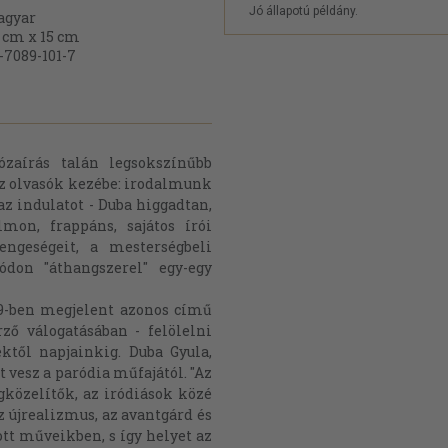
Jó állapotú példány.
agyar
 cm x 15 cm
-7089-101-7
ózaírás talán legsokszínűbb
az olvasók kezébe: irodalmunk
 az indulatot - Duba higgadtan,
mon, frappáns, sajátos írói
engeségeit, a mesterségbeli
ódon "áthangszerel" egy-egy
79-ben megjelent azonos című
ző válogatásában - felölelni
től napjainkig. Duba Gyula,
út vesz a paródia műfajától. "Az
gközelítők, az iródiások közé
 újrealizmus, az avantgárd és
t műveikben, s így helyet az