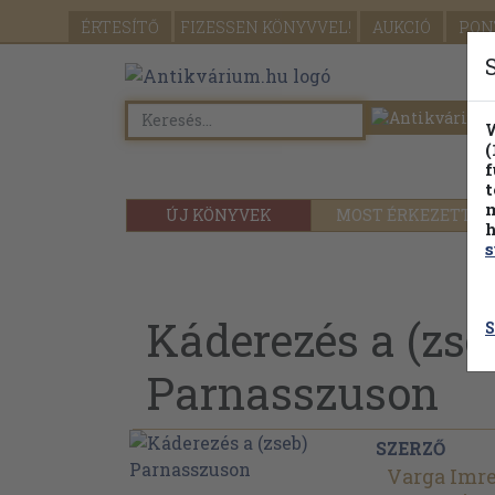
ÉRTESÍTŐ
FIZESSEN
KÖNYVVEL!
AUKCIÓ
PON
W
(
f
t
m
ÚJ KÖNYVEK
MOST ÉRKEZETT
h
s
Káderezés a (zse
S
Parnasszuson
SZERZŐ
Varga Imr