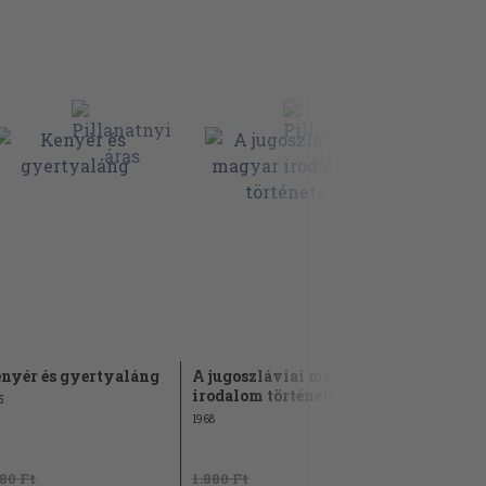
nyér és gyertyaláng
A jugoszláviai magyar
Majtényi 
irodalom története
5
1978
1968
180 Ft
1.880 Ft