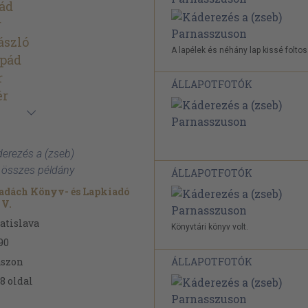
ád
r
ászló
A lapélek és néhány lap kissé foltos
rpád
r
ÁLLAPOTFOTÓK
ér
derezés a (zseb)
 összes példány
ÁLLAPOTFOTÓK
dách Könyv- és Lapkiadó
 V.
atislava
Könyvtári könyv volt.
90
szon
ÁLLAPOTFOTÓK
8
oldal