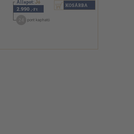
Állapot:
Jó
KOSÁRBA
2.990
,-Ft
24
pont kapható