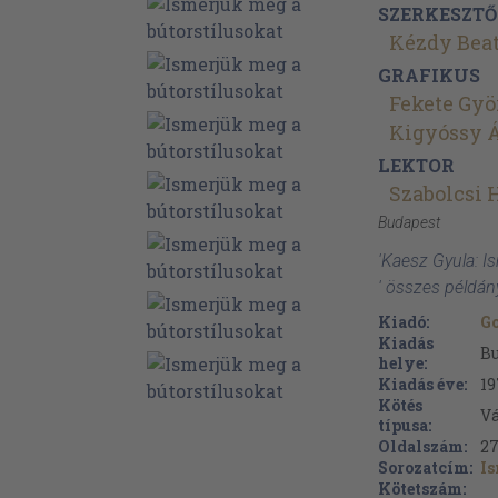
SZERKESZTŐ
Kézdy Beat
GRAFIKUS
Fekete Gyö
Kigyóssy 
LEKTOR
Szabolcsi 
Budapest
'Kaesz Gyula: I
' összes példán
Kiadó:
G
Kiadás
B
helye:
Kiadás éve:
19
Kötés
V
típusa:
Oldalszám:
27
Sorozatcím:
Is
Kötetszám: