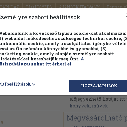
TÁRUHÁZ
ELŐJEGYZÉS
AJÁNDÉKUTALVÁNY
Partnerün
SZÁLLÍTÁS
SEGÍTSÉG
Személyre szabott beállítások
1.
Részletes kereső
Témaköri fa
eboldalunk a következő típusú cookie-kat alkalmazza:
1) weboldal működéséhez szükséges technikai cookie, (2
KIADV
unkcionális cookie, amely a szolgáltatás igénybe vételé
LEGNA
eszi az Ön számára könnyebbé és gyorsabbá, (3)
arketing cookie, amely alapján személyre szabott
PILLANATNYI ÁRAINK
FENNTARTHATÓ OLVASMÁN
irdetésekkel kereshetjük meg Önt.
A
ütiszabályzatunkat itt érheti el.
Kaesz Gyula
ütibeállítások
HOZZÁJÁRULOK
Kaesz Gyula műveinek a
előjegyezhető listáját it
könyvek, művek
Megvásárolható 
la