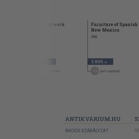
szobám!
Das Möbelwerk
Furniture of Spanish
New Mexico
1982
20.000
3.800
,-Ft
,-Ft
100
19
pont kapható
pont kapható
ANTIKVÁRIUM.HU
S
AKCIÓS SZABÁLYZAT
R