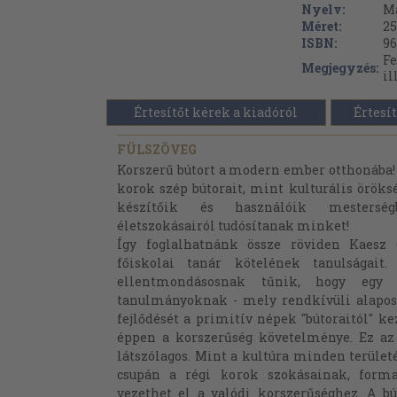
Nyelv:
M
Méret:
25
ISBN:
96
Fe
Megjegyzés:
il
Értesítőt kérek a kiadóról
Értesít
FÜLSZÖVEG
Korszerű bútort a modern ember otthonába! B
korok szép bútorait, mint kulturális örök
készítőik és használóik mesterségbe
életszokásairól tudósítanak minket!
Így foglalhatnánk össze röviden Kaesz 
főiskolai tanár kötelének tanulságait.
ellentmondásosnak tűnik, hogy egy öss
tanulmányoknak - mely rendkívüli alaposs
fejlődését a primitív népek "bútoraitól" ke
éppen a korszerűség követelménye. Ez a
látszólagos. Mint a kultúra minden területé
csupán a régi korok szokásainak, form
vezethet el a valódi korszerűséghez. A bú