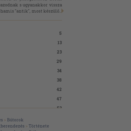
azodnak s ugyanakkor vissza
 hamis "antik", most készülő...
5
13
23
29
34
38
42
47
53
57
és
>
Bútorok
akberendezés
>
Története
63