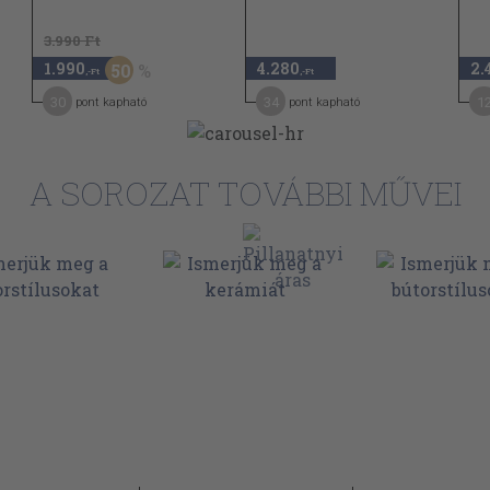
208
3.990 Ft
214
1.990
4.280
2.
50
,-Ft
,-Ft
239
30
34
1
pont kapható
pont kapható
245
275
A SOROZAT TOVÁBBI MŰVEI
279