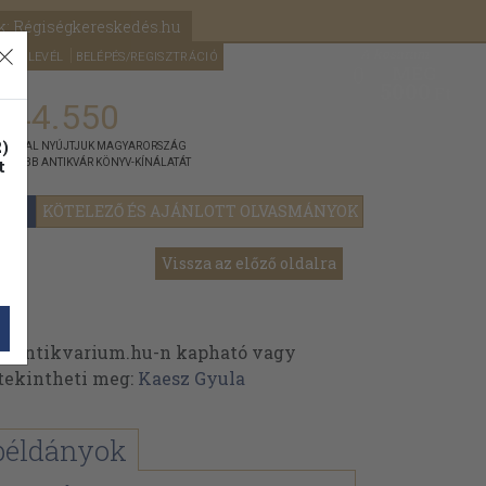
k: Régiségkereskedés.hu
A kosaram
HÍRLEVÉL
BELÉPÉS/REGISZTRÁCIÓ
MÉG
0
5000
Ft
144.550
)
ÁNNYAL NYÚJTJUK MAGYARORSZÁG
t
GYOBB ANTIKVÁR KÖNYV-KÍNÁLATÁT
YOK
KÖTELEZŐ ÉS AJÁNLOTT OLVASMÁNYOK
Vissza az előző oldalra
z Antikvarium.hu-n kapható vagy
t tekintheti meg:
Kaesz Gyula
példányok