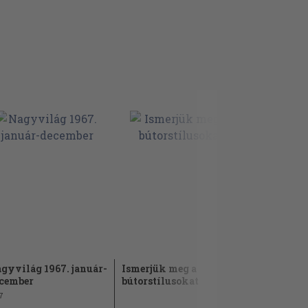
gyvilág 1967. január-
Ismerjük meg a
A Rádió Uj
cember
bútorstílusokat
kis lexiko
7
1944