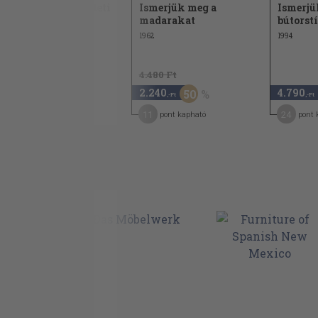
Ismerjük meg a keleti
Ismerjük meg a
Ismerjü
szőnyegeket
madarakat
bútorst
1963
1962
1994
4.480 Ft
2.890
2.240
4.790
50
,-Ft
,-Ft
,-Ft
23
11
24
pont kapható
pont kapható
pont 