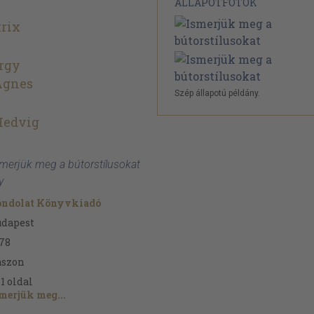
ÁLLAPOTFOTÓK
rix
rgy
Ágnes
Szép állapotú példány.
Hedvig
smerjük meg a bútorstílusokat
y
ondolat Könyvkiadó
udapest
78
ászon
1
oldal
merjük meg...