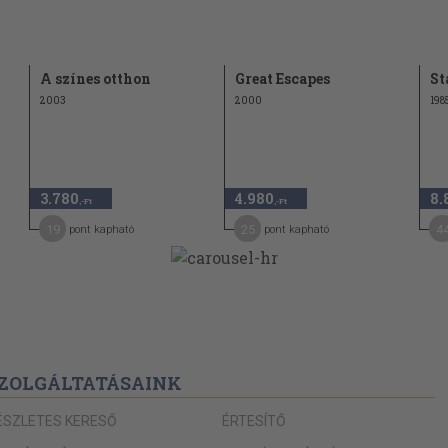
A színes otthon
Great Escapes
St
2003
2000
198
3.780
4.980
8.
,-Ft
,-Ft
19
25
4
pont kapható
pont kapható
ZOLGÁLTATÁSAINK
ÉSZLETES KERESŐ
ÉRTESÍTŐ