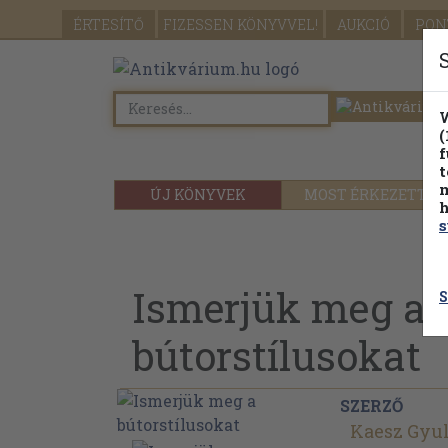
ÉRTESÍTŐ
FIZESSEN
KÖNYVVEL!
AUKCIÓ
PON
W
(
f
t
m
ÚJ KÖNYVEK
MOST ÉRKEZETT
h
s
Ismerjük meg a
S
bútorstílusokat
SZERZŐ
Kaesz Gyu