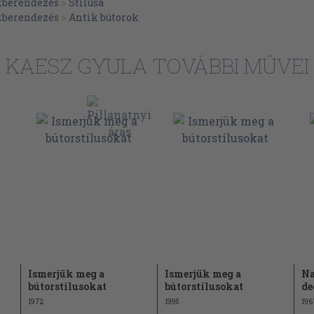
akberendezés
>
Stílusa
67
akberendezés
>
Antik bútorok
71
77
KAESZ GYULA TOVÁBBI MŰVEI
91
113
131
135
148
163
167
178
183
Ismerjük meg a
Ismerjük meg a
Na
193
bútorstílusokat
bútorstílusokat
de
1972
199
1995
196