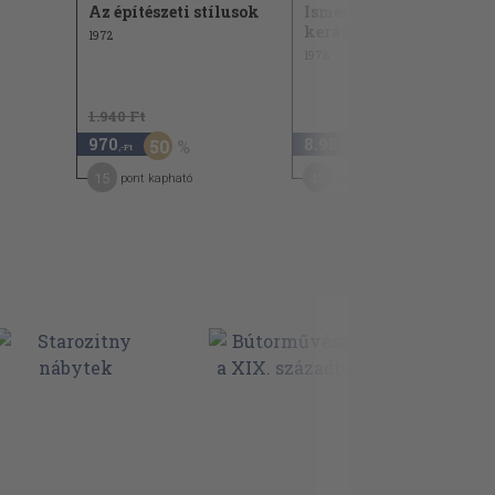
Az építészeti stílusok
Ismerjük meg a
kerámiát
1972
1976
1.940 Ft
970
8.980
50
,-Ft
,-Ft
15
45
pont kapható
pont kapható