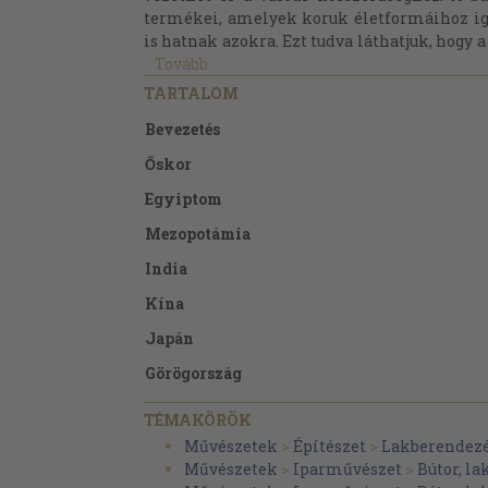
termékei, amelyek koruk életformáihoz ig
is hatnak azokra. Ezt tudva láthatjuk, hogy a
Tovább
TARTALOM
Bevezetés
Őskor
Egyiptom
Mezopotámia
India
Kína
Japán
Görögország
Etruszkok
TÉMAKÖRÖK
Róma
Művészetek
>
Építészet
>
Lakberendez
Művészetek
>
Iparművészet
>
Bútor, l
Ókeresztény-bizánci stílus