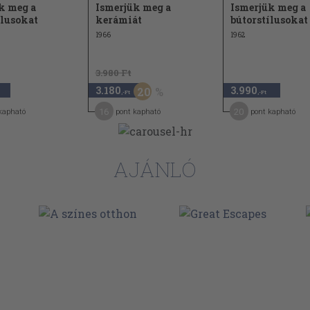
k meg a
Ismerjük meg a
Ismerjük meg a
ílusokat
kerámiát
bútorstílusokat
1966
1962
3.980 Ft
3.180
3.990
20
,-Ft
,-Ft
16
20
kapható
pont kapható
pont kapható
AJÁNLÓ