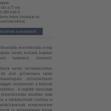
agyar
 cm x 17 cm
3-280-642-5
kete-fehér fotókkal és
lusztrációkkal.
őt kérek a sorozatról
ecsüljük és értékeljük a régi
ségünk részét, melyek hajdani
li tudásáról, ízléséről,
Gyula neves tervezőművész,
 Az első pillantásra talán
zefoglaló stílustörténeti
ággal rendszerezi a bútorok
zdődően - a legfőbb tanulsága
z ellentmondás azonban csak
n, a lakáskultúrát illetően is
aalakításainak megismerése
torok is jellegzetesen koruk