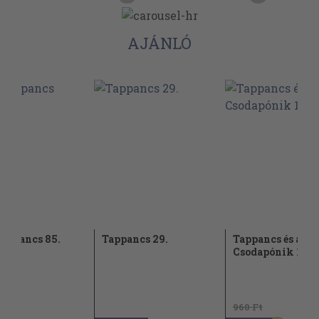
AJÁNLÓ
Tappancs 85.
Tappancs 29.
Tappancs és a
Csodapónik 188.
960 Ft