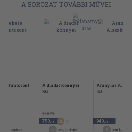
A SOROZAT TOVÁBBI MŰVEI
e elefántcsont
A diadal könnyei
Aranyláz Alasz
1982
1983
940 Ft
750
940
20
-Ft
,-Ft
,-Ft
4
5
pont kapható
pont kapható
pont kapható