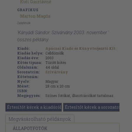
Kuti Gusztávné
GRAFIKUS
Marton Magda
Celldömölk
'Kányádi Sándor: Szivárvány 2003. november '
összes példány
Kiadó:
Apáczai Kiadó és Könyvterjesztő Kft.
Kiadás helye:
Celldömölk
Kiadás éve:
2003
Kötés típusa:
Tűzött kötés
Oldalszám:
44
oldal
Sorozatcím:
Szivárvány
Kötetszám:
Nyelv:
Magyar
Méret:
28 cm x 20 cm
ISBN:
Megjegyzés:
Színes fotókat, illusztrációkat tartalmaz.
Értesítőt kérek a kiadóról
Értesítőt kérek a sorozatról
Megvásárolható példányok
ÁLLAPOTFOTÓK