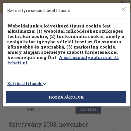
0
Toggle
Főmenü
Könyveink
navigation
Személyre szabott beállítások
Weboldalunk a következő típusú cookie-kat
alkalmazza: (1) weboldal működéséhez szükséges
technikai cookie, (2) funkcionális cookie, amely a
szolgáltatás igénybe vételét teszi az Ön számára
könnyebbé és gyorsabbá, (3) marketing cookie,
amely alapján személyre szabott hirdetésekkel
kereshetjük meg Önt.
A sütiszabályzatunkat itt
érheti el.
Sütibeállítások
Vissza az előző oldalra
HOZZÁJÁRULOK
980
Kosárba
,-Ft
Szivárvány 2003. november