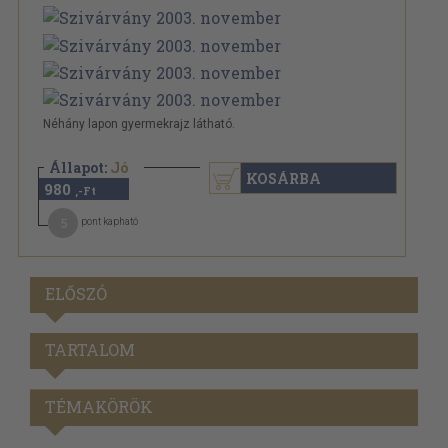
Néhány lapon gyermekrajz látható.
Állapot:
Jó
KOSÁRBA
980
,-Ft
5
pont kapható
ELŐSZÓ
TARTALOM
TÉMAKÖRÖK