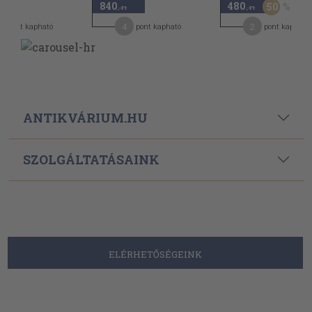
840
480
50
,-Ft
,-Ft
4
2
pont kapható
pont kapható
pont kapható
ANTIKVÁRIUM.HU
SZOLGÁLTATÁSAINK
ELÉRHETŐSÉGEINK