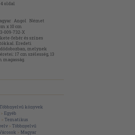
44
oldal
agyar
Angol
Német
cm x 10 cm
3-009-732-X
kete-fehér és színes
tókkal. Eredeti
édődobozban, melynek
retei: 17 cm szélesség, 13
m magasság.
Többnyelvű könyvek
>
Egyéb
k
>
Tematikus
yelv
>
Többnyelvű
Városok
>
Magyar