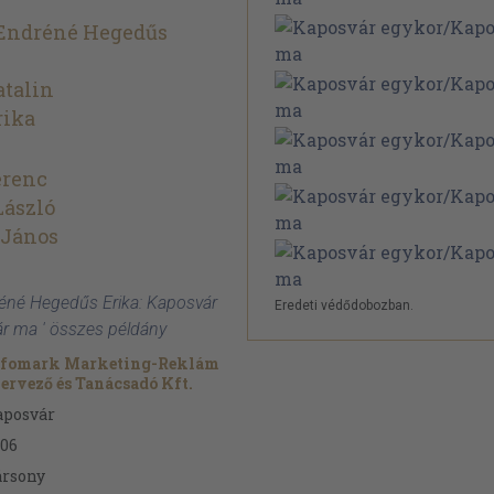
 Endréné Hegedűs
talin
rika
erenc
ászló
 János
réné Hegedűs Erika: Kaposvár
Eredeti védődobozban.
r ma ' összes példány
nfomark Marketing-Reklám
ervező és Tanácsadó Kft.
aposvár
06
ársony