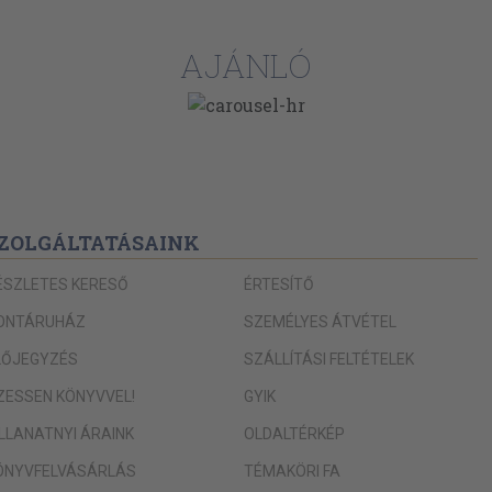
AJÁNLÓ
ZOLGÁLTATÁSAINK
ÉSZLETES KERESŐ
ÉRTESÍTŐ
ONTÁRUHÁZ
SZEMÉLYES ÁTVÉTEL
LŐJEGYZÉS
SZÁLLÍTÁSI FELTÉTELEK
IZESSEN KÖNYVVEL!
GYIK
ILLANATNYI ÁRAINK
OLDALTÉRKÉP
ÖNYVFELVÁSÁRLÁS
TÉMAKÖRI FA