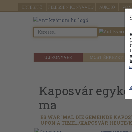
ÉRTESÍTŐ
FIZESSEN
KÖNYVVEL!
AUKCIÓ
PON
W
(
f
t
m
ÚJ KÖNYVEK
MOST ÉRKEZETT
h
s
Kaposvár egyko
S
ma
ES WAR 'MAL DIE GEMEINDE KAPOSV
UPON A TIME.../
KAPOSVÁR HEUTE/
K