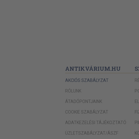
ANTIKVÁRIUM.HU
S
AKCIÓS SZABÁLYZAT
R
RÓLUNK
P
ÁTADÓPONTJAINK
E
COOKIE SZABÁLYZAT
F
ADATKEZELÉSI TÁJÉKOZTATÓ
P
ÜZLETSZABÁLYZAT/ÁSZF
K