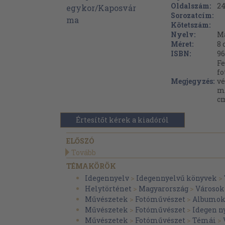
Oldalszám:
2
Sorozatcím:
Kötetszám:
Nyelv:
M
Méret:
8 
ISBN:
96
Fe
fo
Megjegyzés:
v
mé
c
Értesítőt kérek a kiadóról
ELŐSZÓ
Tovább
TÉMAKÖRÖK
Idegennyelv
>
Idegennyelvű könyvek
>
Helytörténet
>
Magyarország
>
Városok
Művészetek
>
Fotóművészet
>
Albumo
Művészetek
>
Fotóművészet
>
Idegen n
Művészetek
>
Fotóművészet
>
Témái
>