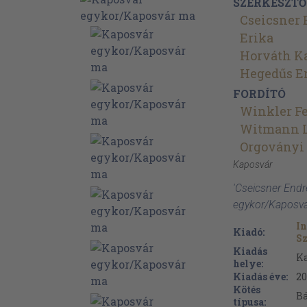
SZERKESZTŐ
Cseicsner
Erika
Horváth Ka
Hegedűs E
FORDÍTÓ
Winkler F
Witmann L
Orgoványi
Kaposvár
'Cseicsner End
egykor/Kaposvá
I
Kiadó:
Sz
Kiadás
K
helye:
Kiadás éve:
20
Kötés
B
típusa: