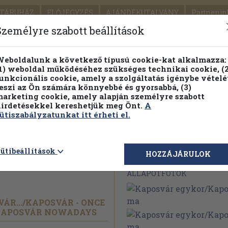
TÁRUHÁZ
ELŐJEGYZÉS
AJÁNDÉKUTALVÁNY
Partnerün
SZÁLLÍTÁS
SEGÍTSÉG
Személyre szabott beállítások
1.
Részletes kereső
Témaköri fa
eboldalunk a következő típusú cookie-kat alkalmazza:
1) weboldal működéséhez szükséges technikai cookie, (2
KIADV
unkcionális cookie, amely a szolgáltatás igénybe vételé
LEGNA
eszi az Ön számára könnyebbé és gyorsabbá, (3)
arketing cookie, amely alapján személyre szabott
PILLANATNYI ÁRAINK
FENNTARTHATÓ OLVASMÁN
irdetésekkel kereshetjük meg Önt.
A
ütiszabályzatunkat itt érheti el.
r/
Kaposvár
ütibeállítások
Megvásárolható 
HOZZÁJÁRULOK
ÁLLAPOTFOTÓK
ÁR.../
KAPOSVÁR - ONCE
APOSVÁR NOWADAYS