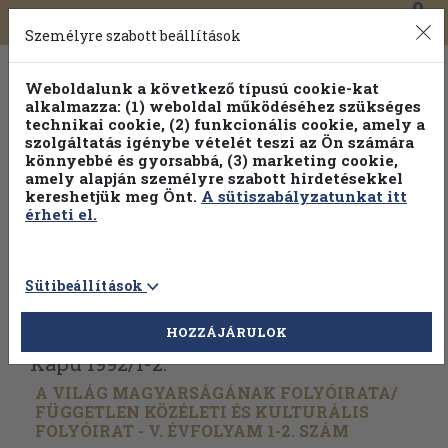
0
Toggle
Főmenü
Könyveink
navigation
Személyre szabott beállítások
Weboldalunk a következő típusú cookie-kat
alkalmazza: (1) weboldal működéséhez szükséges
technikai cookie, (2) funkcionális cookie, amely a
szolgáltatás igénybe vételét teszi az Ön számára
könnyebbé és gyorsabbá, (3) marketing cookie,
amely alapján személyre szabott hirdetésekkel
kereshetjük meg Önt.
A sütiszabályzatunkat itt
érheti el.
Sütibeállítások
Vissza az előző oldalra
Válasszon példányt
HOZZÁJÁRULOK
Kapu 1992/
1-2.
A VILÁG MAGYARSÁGÁNAK FOLYÓIRATA/
FÜGGETLEN KÖZÉLETI ÉS KULTURÁLIS
FOLYÓIRAT - V. ÉVFOLYAM 1-2. SZÁM