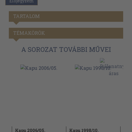
Előjegyzem
TARTALOM
TÉMAKÖRÖK
A SOROZAT TOVÁBBI MŰVEI
ljes
Kapu 2006/05.
Kapu 1998/10.
Kap