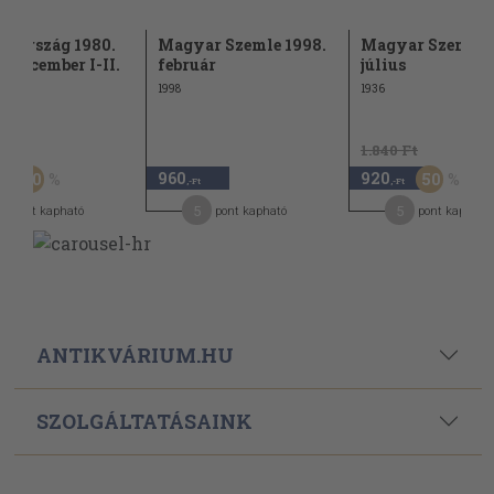
rország 1980.
Magyar Szemle 1998.
Magyar Szemle 1
r-december I-II.
február
július
1998
1936
Ft
1.840 Ft
960
920
50
50
,-Ft
,-Ft
,-Ft
5
5
pont kapható
pont kapható
pont kapható
ANTIKVÁRIUM.HU
SZOLGÁLTATÁSAINK