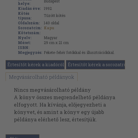
Budapest
helye:
Kiadás éve:
1992
Kötés
Tűzött kötés
típusa:
Oldalszám:
140
oldal
Sorozatcím:
Kapu
Kötetszám:
Nyelv:
Magyar
Méret:
29 cm x 21 cm
ISBN:
Megjegyzés:
Fekete-fehér fotókkal és illusztrációkkal.
Értesítőt kérek a kiadóról
Értesítőt kérek a sorozatról
Megvásárolható példányok
Nincs megvásárolható példány
A könyv összes megrendelhető példánya
elfogyott. Ha kívánja, előjegyezheti a
könyvet, és amint a könyv egy újabb
példánya elérhető lesz, értesítjük.