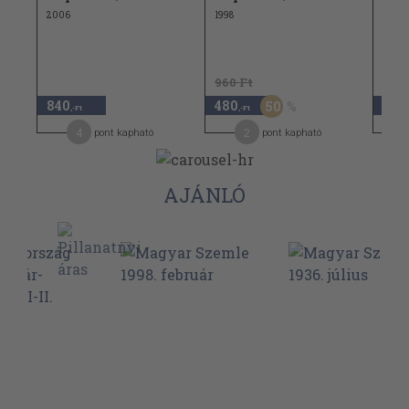
2006
1998
2006
960 Ft
840
480
1.14
50
,-Ft
,-Ft
4
2
pont kapható
pont kapható
AJÁNLÓ