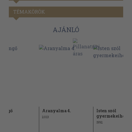
TÉMAKÖRÖK
AJÁNLÓ
csengő
Aranyalma 4.
Isten szól
gyermekeihez
2013
1992