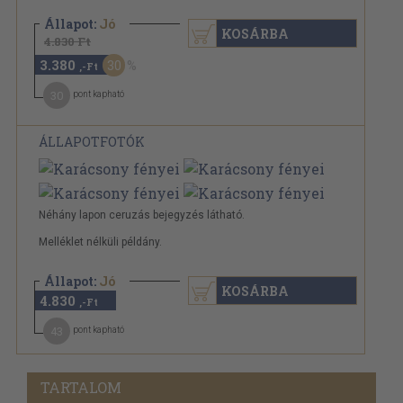
Állapot:
Jó
KOSÁRBA
4.830 Ft
3.380
30
,-Ft
30
pont kapható
ÁLLAPOTFOTÓK
Néhány lapon ceruzás bejegyzés látható.
Melléklet nélküli példány.
Állapot:
Jó
KOSÁRBA
4.830
,-Ft
43
pont kapható
TARTALOM