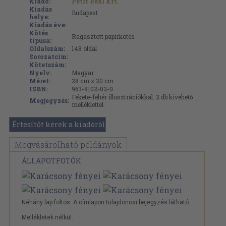
Kiadó:
Petit Real Kft.
Kiadás
Budapest
helye:
Kiadás éve:
Kötés
Ragasztott papírkötés
típusa:
Oldalszám:
148
oldal
Sorozatcím:
Kötetszám:
Nyelv:
Magyar
Méret:
28 cm x 20 cm
ISBN:
963-8102-02-0
Fekete-fehér illusztrációkkal. 2 db kivehető
Megjegyzés:
melléklettel.
Értesítőt kérek a kiadóról
Megvásárolható példányok
ÁLLAPOTFOTÓK
Néhány lap foltos. A címlapon tulajdonosi bejegyzés látható.
Mellékletek nélkül.