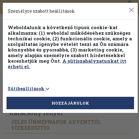
0
Toggle
Főmenü
Könyveink
navigation
Személyre szabott beállítások
Weboldalunk a következő típusú cookie-kat
alkalmazza: (1) weboldal működéséhez szükséges
technikai cookie, (2) funkcionális cookie, amely a
szolgáltatás igénybe vételét teszi az Ön számára
könnyebbé és gyorsabbá, (3) marketing cookie,
amely alapján személyre szabott hirdetésekkel
kereshetjük meg Önt.
A sütiszabályzatunkat itt
érheti el.
Sütibeállítások
Vissza az előző oldalra
Válasszon példányt
HOZZÁJÁRULOK
Karácsony fényei
JELES ÜNNEPNAPOK ADVENTTŐL
VÍZKERESZTIG