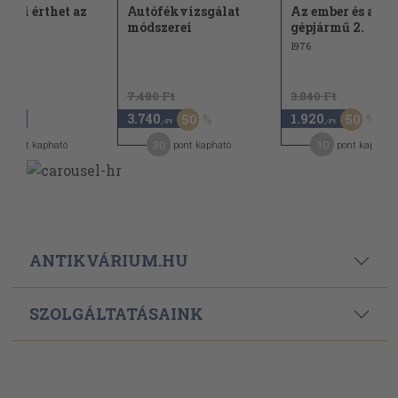
nki érthet az
Autófékvizsgálat
Az ember és a
oz
módszerei
gépjármű 2.
1976
7.480 Ft
3.840 Ft
3.740
1.920
50
50
,-Ft
,-Ft
,-Ft
4
30
10
pont kapható
pont kapható
pont kapható
ANTIKVÁRIUM.HU
SZOLGÁLTATÁSAINK