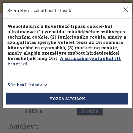
0
Toggle
Főmenü
Könyveink
navigation
Személyre szabott beállítások
Weboldalunk a következő típusú cookie-kat
alkalmazza: (1) weboldal működéséhez szükséges
technikai cookie, (2) funkcionális cookie, amely a
szolgáltatás igénybe vételét teszi az Ön számára
könnyebbé és gyorsabbá, (3) marketing cookie,
Válogasson több mint 30 000 kötet közül
amely alapján személyre szabott hirdetésekkel
Hobbi témakörökben
20% kedvezménnyel!
kereshetjük meg Önt.
A sütiszabályzatunkat itt
érheti el.
Sütibeállítások
Vissza az előző oldalra
HOZZÁJÁRULOK
1.980
Kosárba
,-Ft
AutóRevü