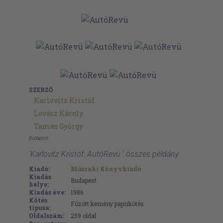
SZERZŐ
Karlovitz Kristóf
Lovász Károly
Tamás György
Budapest
'Karlovitz Kristóf: AutóRevü ' összes példány
Kiadó:
Műszaki Könyvkiadó
Kiadás
Budapest
helye:
Kiadás éve:
1986
Kötés
Fűzött kemény papírkötés
típusa:
Oldalszám:
259
oldal