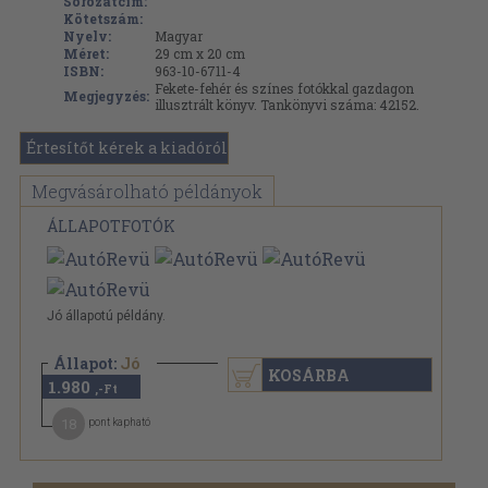
Sorozatcím:
Kötetszám:
Nyelv:
Magyar
Méret:
29 cm x 20 cm
ISBN:
963-10-6711-4
Fekete-fehér és színes fotókkal gazdagon
Megjegyzés:
illusztrált könyv. Tankönyvi száma: 42152.
Értesítőt kérek a kiadóról
Megvásárolható példányok
ÁLLAPOTFOTÓK
Jó állapotú példány.
Állapot:
Jó
KOSÁRBA
1.980
,-Ft
18
pont kapható