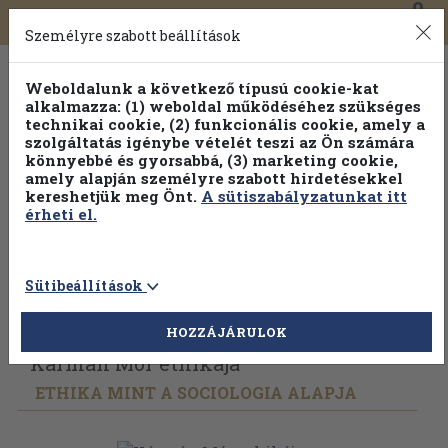
0
Toggle
Főmenü
Könyveink
navigation
Személyre szabott beállítások
Weboldalunk a következő típusú cookie-kat
alkalmazza: (1) weboldal működéséhez szükséges
technikai cookie, (2) funkcionális cookie, amely a
szolgáltatás igénybe vételét teszi az Ön számára
könnyebbé és gyorsabbá, (3) marketing cookie,
amely alapján személyre szabott hirdetésekkel
kereshetjük meg Önt.
A sütiszabályzatunkat itt
érheti el.
Sütibeállítások
Vissza az előző oldalra
Válasszon példányt
HOZZÁJÁRULOK
Kármán Mór ethikája
ETHIKA MINT A SOCIOLOGIA ALAPJA