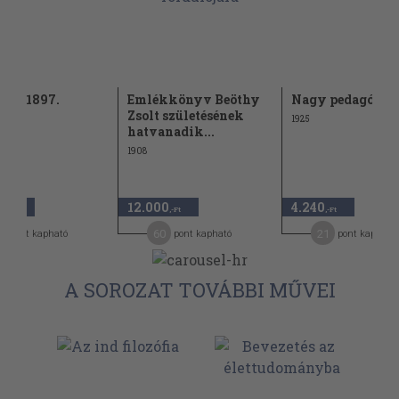
nyv 1897.
Emlékkönyv Beöthy
Nagy pedagógus
Zsolt születésének
1925
hatvanadik...
1908
0
12.000
4.240
,-Ft
,-Ft
,-Ft
5
60
21
pont kapható
pont kapható
pont kapható
A SOROZAT TOVÁBBI MŰVEI