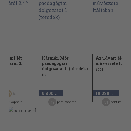
sadalmi lét
Kármán Mór
Az udvari élet
ógiájáról 3.
paedagógiai
művészete Itáli
dolgozatai I. (töredék)
2004
1909
Ft
9.800
10.280
30
,-Ft
,-Ft
,-Ft
2
49
51
pont kapható
pont kapható
pont kapható