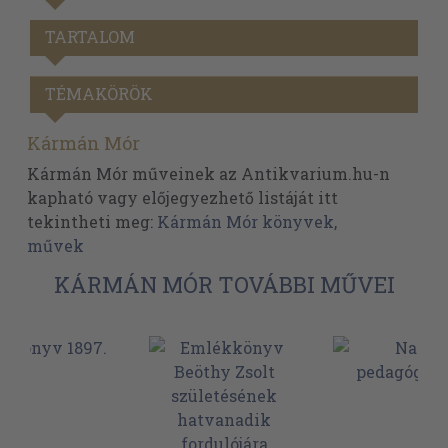
TARTALOM
TÉMAKÖRÖK
Kármán Mór
Kármán Mór műveinek az Antikvarium.hu-n
kapható vagy előjegyezhető listáját itt
tekintheti meg:
Kármán Mór könyvek,
művek
KÁRMÁN MÓR TOVÁBBI MŰVEI