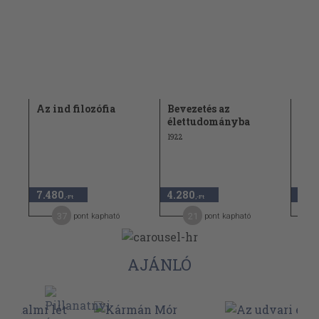
Az ind filozófia
Bevezetés az
Kár
élettudományba
1921
1922
7.480
4.280
5.9
,-Ft
,-Ft
37
21
pont kapható
pont kapható
AJÁNLÓ