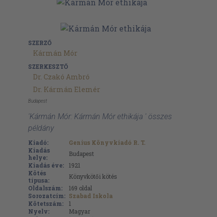
SZERZŐ
Kármán Mór
SZERKESZTŐ
Dr. Czakó Ambró
Dr. Kármán Elemér
Budapest
'Kármán Mór: Kármán Mór ethikája ' összes
példány
Kiadó:
Genius Könyvkiadó R. T.
Kiadás
Budapest
helye:
Kiadás éve:
1921
Kötés
Könyvkötői kötés
típusa:
Oldalszám:
169
oldal
Sorozatcím:
Szabad Iskola
Kötetszám:
1
Nyelv:
Magyar