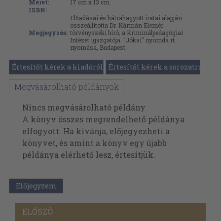
Méret:
17 cm x 13 cm
ISBN:
Előadásai és hátrahagyott iratai alapján
összeállította Dr. Kármán Elemér
Megjegyzés:
törvényszéki bíró, a Kriminálpedagógiai
Intézet igazgatója. "Jókai" nyomda rt.
nyomása, Budapest.
Értesítőt kérek a kiadóról
Értesítőt kérek a sorozatról
Megvásárolható példányok
Nincs megvásárolható példány
A könyv összes megrendelhető példánya
elfogyott. Ha kívánja, előjegyezheti a
könyvet, és amint a könyv egy újabb
példánya elérhető lesz, értesítjük.
Előjegyzem
ELŐSZÓ