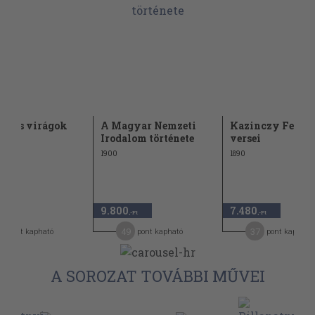
ek és virágok
A Magyar Nemzeti
Kazinczy Feren
Irodalom története
versei
1900
1890
9.800
7.480
-Ft
,-Ft
,-Ft
49
37
pont kapható
pont kapható
pont kapható
A SOROZAT TOVÁBBI MŰVEI