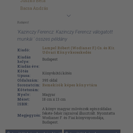
Juszkó Béla
Bacsa András
Budapest
'Kazinczy Ferencz: Kazinczy Ferencz válogatott
munkái ' összes példány
Lampel Róbert (Wodianer F.) Cs. és Kir.
Kiadó:
Udvari Könyvkereskedés
Kiadás
Budapest
helye:
Kiadás éve:
Kötés
Könyvkötői kötés
típusa:
Oldalszám:
395
oldal
Sorozatcím:
Remekirók képes könyvtára
Kötetszám:
Nyelv:
Magyar
Méret:
18 cm x 13 cm
ISBN:
A könyv magyar művészek egészoldalas
fekete-fehér rajzaival illusztrált. Nyomtatta
Megjegyzés:
Wodianer F. és Fiai könyvnyomdája,
Budapest.