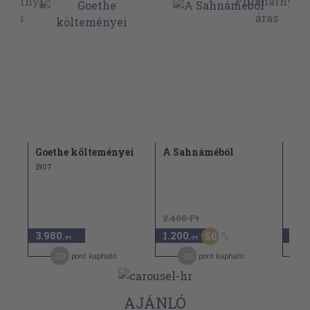
Goethe költeményei
A Sahnáméból
A m
i
reme
1907
2.400 Ft
3.980
1.200
5.1
50
,-Ft
,-Ft
20
10
pont kapható
pont kapható
AJÁNLÓ