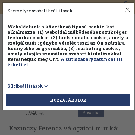
0
Toggle
Főmenü
Könyveink
navigation
Személyre szabott beállítások
Weboldalunk a következő típusú cookie-kat
alkalmazza: (1) weboldal működéséhez szükséges
technikai cookie, (2) funkcionális cookie, amely a
szolgáltatás igénybe vételét teszi az Ön számára
könnyebbé és gyorsabbá, (3) marketing cookie,
amely alapján személyre szabott hirdetésekkel
kereshetjük meg Önt.
A sütiszabályzatunkat itt
érheti el.
Sütibeállítások
Vissza az előző oldalra
HOZZÁJÁRULOK
1.940
Kosárba
,-Ft
Kazinczy Ferencz válogatott munkái