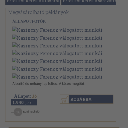
Értesítőt kérek a kiadóról
Értesítőt kérek a sorozatról
Megvásárolható példányok
ÁLLAPOTFOTÓK
A borító és néhány lap foltos. A kötés megtört.
Állapot:
Jó
KOSÁRBA
1.940
,-Ft
16
pont kapható