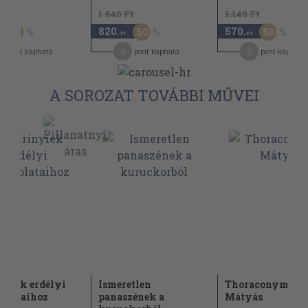
Ft
1.640 Ft
1.140 Ft
820
570
50
50
50
,-Ft
,-Ft
3
4
3
pont kapható
pont kapható
pont kapható
A SOROZAT TOVÁBBI MŰVEI
nyiek erdélyi
Ismeretlen
Thoraconymus
olataihoz
panaszének a
Mátyás