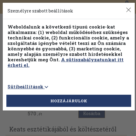
0
Toggle
Főmenü
Könyveink
navigation
Személyre szabott beállítások
Weboldalunk a következő típusú cookie-kat
alkalmazza: (1) weboldal működéséhez szükséges
technikai cookie, (2) funkcionális cookie, amely a
szolgáltatás igénybe vételét teszi az Ön számára
könnyebbé és gyorsabbá, (3) marketing cookie,
amely alapján személyre szabott hirdetésekkel
kereshetjük meg Önt.
A sütiszabályzatunkat itt
érheti el.
Sütibeállítások
Vissza az előző oldalra
HOZZÁJÁRULOK
570
Kosárba
,-Ft
Keats esztétikájából és költészetéről