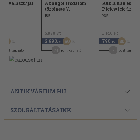
ény válaszútjai
Az angol irodalom
Kubla kán és
története V.
Pickwick úr
1885
1982
t
5.980 Ft
1.140 Ft
2.990
790
60
50
30
,-Ft
,-Ft
24
7
pont kapható
pont kapható
pont kapható
ANTIKVÁRIUM.HU
SZOLGÁLTATÁSAINK