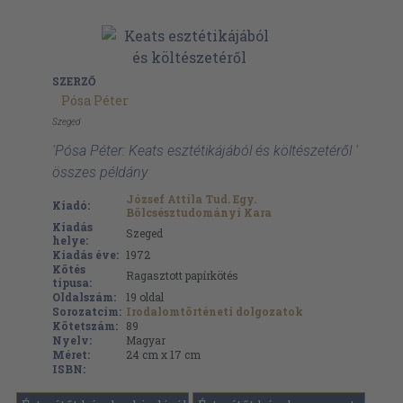
SZERZŐ
Pósa Péter
Szeged
'Pósa Péter: Keats esztétikájából és költészetéről '
összes példány
József Attila Tud. Egy.
Kiadó:
Bölcsésztudományi Kara
Kiadás
Szeged
helye:
Kiadás éve:
1972
Kötés
Ragasztott papírkötés
típusa:
Oldalszám:
19
oldal
Sorozatcím:
Irodalomtörténeti dolgozatok
Kötetszám:
89
Nyelv:
Magyar
Méret:
24 cm x 17 cm
ISBN: