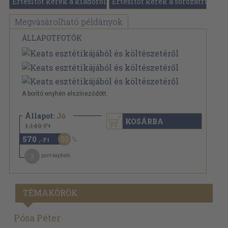
Értesítőt kérek a kiadóról
Értesítőt kérek a sorozatról
Megvásárolható példányok
ÁLLAPOTFOTÓK
A borító enyhén elszíneződött.
Állapot:
Jó
KOSÁRBA
1.140 Ft
570
50
,-Ft
3
pont kapható
TÉMAKÖRÖK
Pósa Péter