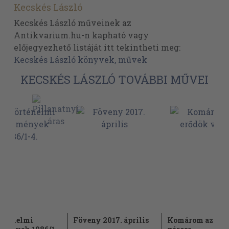
Kecskés László
Kecskés László műveinek az
Antikvarium.hu-n kapható vagy
előjegyezhető listáját itt tekintheti meg:
Kecskés László könyvek, művek
KECSKÉS LÁSZLÓ TOVÁBBI MŰVEI
rténelmi
Föveny 2017. április
Komárom az erő