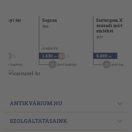
chenyi tér
Sopron
Esztergom XVIII
ye
századi művésze
1956
emlékei
1937
Ft
2.860 Ft
1.430
6.480
30
50
,-Ft
,-Ft
,-Ft
2
21
52
pont kapható
pont kapható
pont kapható
ANTIKVÁRIUM.HU
SZOLGÁLTATÁSAINK