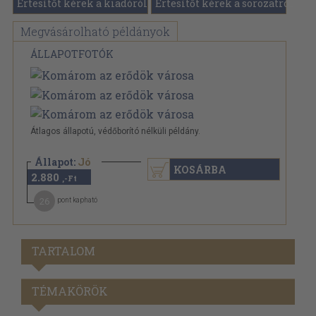
Értesítőt kérek a kiadóról
Értesítőt kérek a sorozatról
Megvásárolható példányok
ÁLLAPOTFOTÓK
Átlagos állapotú, védőborító nélküli példány.
Állapot:
Jó
KOSÁRBA
2.880
,-Ft
26
pont kapható
TARTALOM
TÉMAKÖRÖK