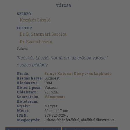
SZERZŐ
Kecskés László
LEKTOR
Dr. B. Szatmári Sarolta
Dr. Szabó László
Budapest
'Kecskés László: Komárom az erődök városa '
összes példány
Kiadó:
Zrínyi Katonai Könyv- és Lapkiadó
Kiadás helye:
Budapest
Kiadás éve:
1984
Kötés típusa:
Vászon
Oldalszám:
231
oldal
Sorozatcím:
Vársorozat
Kötetszám:
Nyelv:
Magyar
Méret:
20 cm x 17 cm
ISBN:
963-326-325-5
Megjegyzés:
Fekete-fehér fotókkal, ábrákkal illusztrálva.