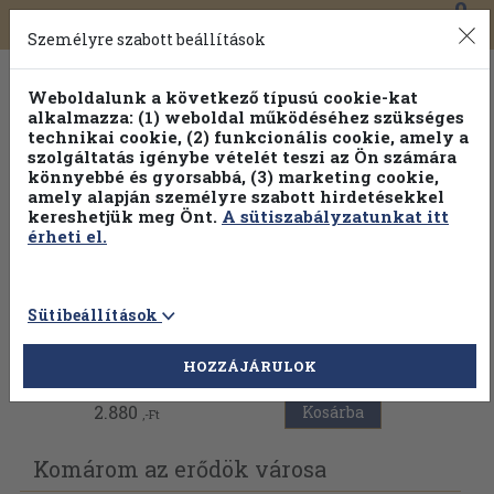
0
Toggle
Főmenü
Könyveink
navigation
Személyre szabott beállítások
Weboldalunk a következő típusú cookie-kat
alkalmazza: (1) weboldal működéséhez szükséges
technikai cookie, (2) funkcionális cookie, amely a
szolgáltatás igénybe vételét teszi az Ön számára
könnyebbé és gyorsabbá, (3) marketing cookie,
amely alapján személyre szabott hirdetésekkel
kereshetjük meg Önt.
A sütiszabályzatunkat itt
érheti el.
Sütibeállítások
Vissza az előző oldalra
HOZZÁJÁRULOK
2.880
Kosárba
,-Ft
Komárom az erődök városa