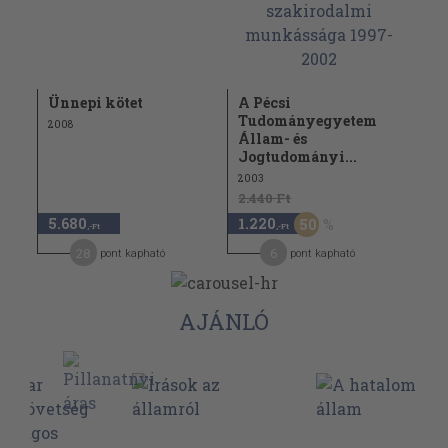
Ünnepi kötet
A Pécsi
Tudományegyetem
2008
Állam- és
Jogtudományi...
2003
2.440 Ft
5.680
1.220
50
,-Ft
,-Ft
28
6
pont kapható
pont kapható
AJÁNLÓ