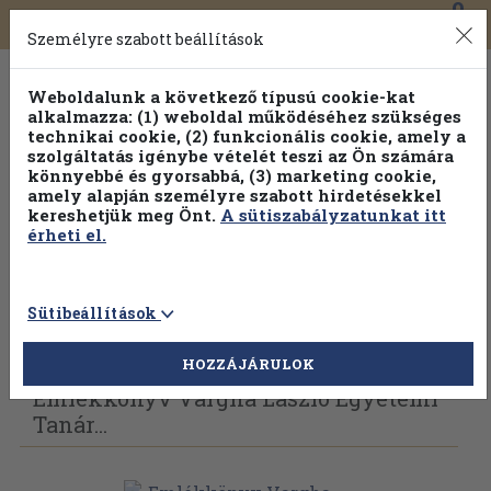
0
Toggle
Főmenü
Könyveink
navigation
Személyre szabott beállítások
Weboldalunk a következő típusú cookie-kat
alkalmazza: (1) weboldal működéséhez szükséges
technikai cookie, (2) funkcionális cookie, amely a
szolgáltatás igénybe vételét teszi az Ön számára
könnyebbé és gyorsabbá, (3) marketing cookie,
amely alapján személyre szabott hirdetésekkel
kereshetjük meg Önt.
A sütiszabályzatunkat itt
érheti el.
Sütibeállítások
Vissza az előző oldalra
Válasszon példányt
HOZZÁJÁRULOK
Emlékkönyv Vargha László Egyetemi
Tanár...