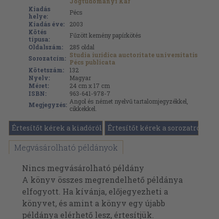
Jogtudományi Kar
Kiadás
Pécs
helye:
Kiadás éve:
2003
Kötés
Fűzött kemény papírkötés
típusa:
Oldalszám:
285
oldal
Studia iuridica auctoritate universitatis
Sorozatcím:
Pécs publicata
Kötetszám:
132
Nyelv:
Magyar
Méret:
24 cm x 17 cm
ISBN:
963-641-978-7
Angol és német nyelvű tartalomjegyzékkel,
Megjegyzés:
cikkekkel.
Értesítőt kérek a kiadóról
Értesítőt kérek a sorozatról
Megvásárolható példányok
Nincs megvásárolható példány
A könyv összes megrendelhető példánya
elfogyott. Ha kívánja, előjegyezheti a
könyvet, és amint a könyv egy újabb
példánya elérhető lesz, értesítjük.