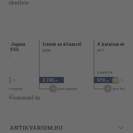
gyar Jogász
Írások az államról
A hatalom és az 
tség VIII.
2009
1977
gos...
Ft
1.940 Ft
2.740
970
50
50
-Ft
,-Ft
,-Ft
0
14
9
pont kapható
pont kapható
pont kapható
ANTIKVÁRIUM.HU