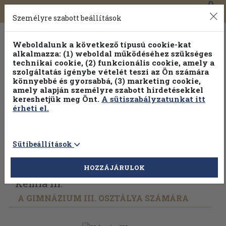
0
Toggle
Főmenü
Könyveink
navigation
Személyre szabott beállítások
Weboldalunk a következő típusú cookie-kat
alkalmazza: (1) weboldal működéséhez szükséges
technikai cookie, (2) funkcionális cookie, amely a
szolgáltatás igénybe vételét teszi az Ön számára
könnyebbé és gyorsabbá, (3) marketing cookie,
amely alapján személyre szabott hirdetésekkel
kereshetjük meg Önt.
A sütiszabályzatunkat itt
érheti el.
Sütibeállítások
Vissza az előző oldalra
Válasszon példányt
HOZZÁJÁRULOK
Kémia III.
A GIMNÁZIUM III. OSZTÁLYA SZÁMÁRA