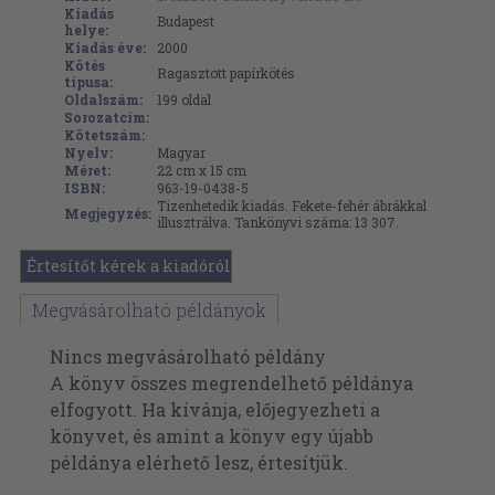
Kiadás
Budapest
helye:
Kiadás éve:
2000
Kötés
Ragasztott papírkötés
típusa:
Oldalszám:
199
oldal
Sorozatcím:
Kötetszám:
Nyelv:
Magyar
Méret:
22 cm x 15 cm
ISBN:
963-19-0438-5
Tizenhetedik kiadás. Fekete-fehér ábrákkal
Megjegyzés:
illusztrálva. Tankönyvi száma: 13 307.
Értesítőt kérek a kiadóról
Megvásárolható példányok
Nincs megvásárolható példány
A könyv összes megrendelhető példánya
elfogyott. Ha kívánja, előjegyezheti a
könyvet, és amint a könyv egy újabb
példánya elérhető lesz, értesítjük.