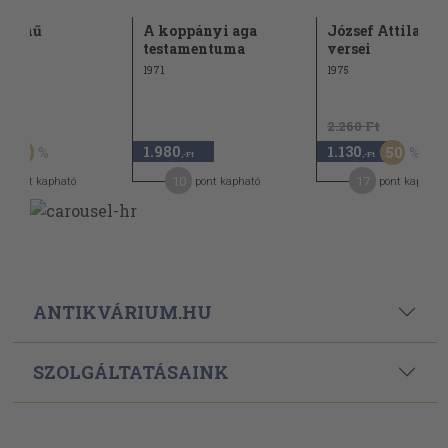
színmű
A koppányi aga
József Attila öss
testamentuma
versei
1971
1975
Ft
2.260 Ft
1.980
1.130
50
50
,-Ft
,-Ft
10
17
pont kapható
pont kapható
pont kapható
ANTIKVÁRIUM.HU
SZOLGÁLTATÁSAINK