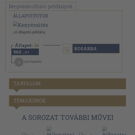
Megvásárolható példányok
ÁLLAPOTFOTÓK
Jó állapotú példány.
Állapot:
Jó
KOSÁRBA
960
,-Ft
8
pont kapható
TARTALOM
TÉMAKÖRÖK
A SOROZAT TOVÁBBI MŰVEI