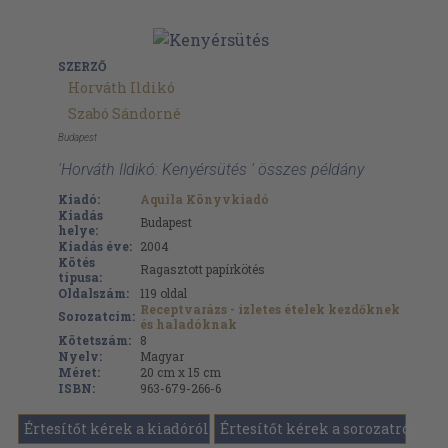
SZERZŐ
Horváth Ildikó
Szabó Sándorné
Budapest
'Horváth Ildikó: Kenyérsütés ' összes példány
Kiadó:
Aquila Könyvkiadó
Kiadás
Budapest
helye:
Kiadás éve:
2004
Kötés
Ragasztott papírkötés
típusa:
Oldalszám:
119
oldal
Receptvarázs - ízletes ételek kezdőknek
Sorozatcím:
és haladóknak
Kötetszám:
8
Nyelv:
Magyar
Méret:
20 cm x 15 cm
ISBN:
963-679-266-6
Értesítőt kérek a kiadóról
Értesítőt kérek a sorozatról