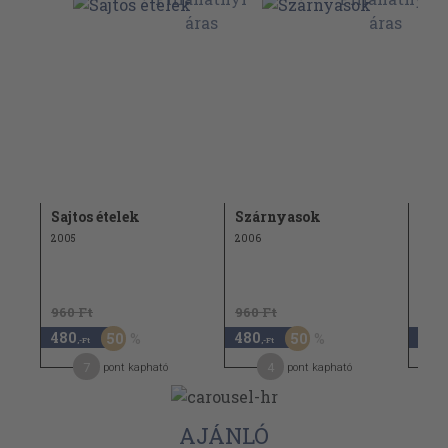
Sajtos ételek
Szárnyasok
Med
2005
2006
2007
960 Ft
960 Ft
480
480
1.6
50
50
,-Ft
,-Ft
7
4
pont kapható
pont kapható
AJÁNLÓ