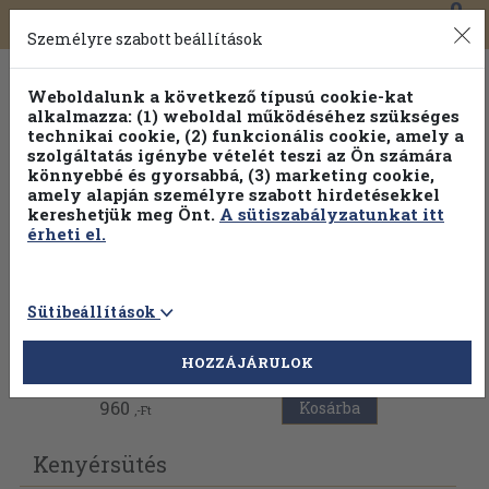
0
Toggle
Főmenü
Könyveink
navigation
Személyre szabott beállítások
Weboldalunk a következő típusú cookie-kat
alkalmazza: (1) weboldal működéséhez szükséges
technikai cookie, (2) funkcionális cookie, amely a
szolgáltatás igénybe vételét teszi az Ön számára
könnyebbé és gyorsabbá, (3) marketing cookie,
amely alapján személyre szabott hirdetésekkel
kereshetjük meg Önt.
A sütiszabályzatunkat itt
érheti el.
Sütibeállítások
Vissza az előző oldalra
HOZZÁJÁRULOK
960
Kosárba
,-Ft
Kenyérsütés