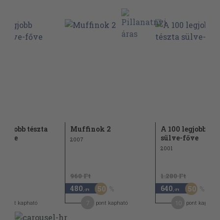
 legjobb tészta
Muffinok 2
A 100 legjobb tés
-főve
sülve-főve
2007
2001
960 Ft
1.280 Ft
480
640
50
50
-Ft
,-Ft
,-Ft
7
10
pont kapható
pont kapható
pont kapható