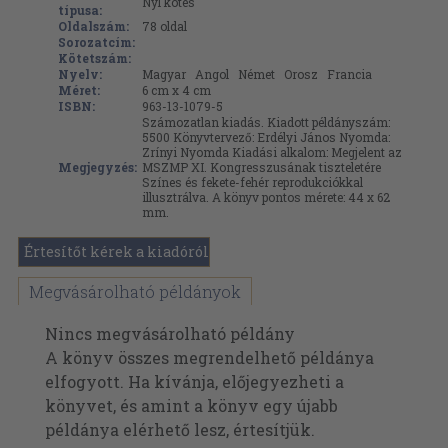
Nyl kötés
típusa:
Oldalszám:
78
oldal
Sorozatcím:
Kötetszám:
Nyelv:
Magyar
Angol
Német
Orosz
Francia
Méret:
6 cm x 4 cm
ISBN:
963-13-1079-5
Számozatlan kiadás. Kiadott példányszám:
5500 Könyvtervező: Erdélyi János Nyomda:
Zrínyi Nyomda Kiadási alkalom: Megjelent az
Megjegyzés:
MSZMP XI. Kongresszusának tiszteletére
Színes és fekete-fehér reprodukciókkal
illusztrálva. A könyv pontos mérete: 44 x 62
mm.
Értesítőt kérek a kiadóról
Megvásárolható példányok
Nincs megvásárolható példány
A könyv összes megrendelhető példánya
elfogyott. Ha kívánja, előjegyezheti a
könyvet, és amint a könyv egy újabb
példánya elérhető lesz, értesítjük.