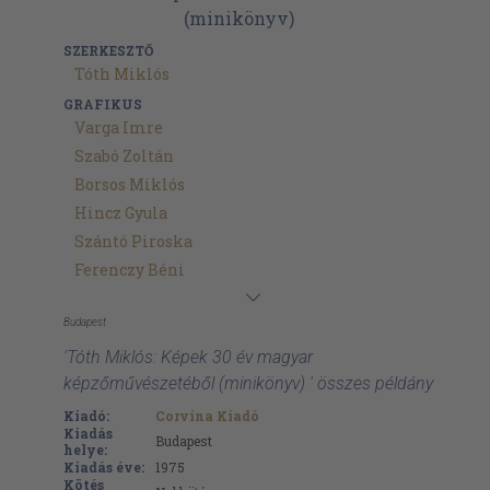
SZERKESZTŐ
Tóth Miklós
GRAFIKUS
Varga Imre
Szabó Zoltán
Borsos Miklós
Hincz Gyula
Szántó Piroska
Ferenczy Béni
Budapest
'Tóth Miklós: Képek 30 év magyar
képzőművészetéből (minikönyv) ' összes példány
Kiadó:
Corvina Kiadó
Kiadás
Budapest
helye:
Kiadás éve:
1975
Kötés