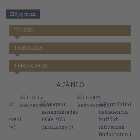
Előjegyzem
ELŐSZÓ
TARTALOM
TÉMAKÖRÖK
AJÁNLÓ