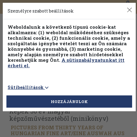
0
Toggle
Főmenü
Könyveink
navigation
Személyre szabott beállítások
Weboldalunk a következő típusú cookie-kat
alkalmazza: (1) weboldal működéséhez szükséges
technikai cookie, (2) funkcionális cookie, amely a
szolgáltatás igénybe vételét teszi az Ön számára
könnyebbé és gyorsabbá, (3) marketing cookie,
Válogasson több mint 1.000.000 kiadványunk közül
10-
amely alapján személyre szabott hirdetésekkel
100% kedvezménnyel!
kereshetjük meg Önt.
A sütiszabályzatunkat itt
érheti el.
Sütibeállítások
Vissza az előző oldalra
Válasszon példányt
HOZZÁJÁRULOK
Képek 30 év magyar
képzőművészetéből (minikönyv)
PICTURES FROM THIRTY YEARS OF
HUNGARIAN FINE ART/
EINE AUSWAH AUS