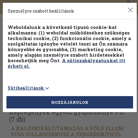
0
Toggle
Főmenü
Könyveink
navigation
Személyre szabott beállítások
Weboldalunk a következő típusú cookie-kat
alkalmazza: (1) weboldal működéséhez szükséges
technikai cookie, (2) funkcionális cookie, amely a
szolgáltatás igénybe vételét teszi az Ön számára
könnyebbé és gyorsabbá, (3) marketing cookie,
amely alapján személyre szabott hirdetésekkel
kereshetjük meg Önt.
A sütiszabályzatunkat itt
érheti el.
Sütibeállítások
Vissza az előző oldalra
Válasszon példányt
HOZZÁJÁRULOK
Képregények egyedi gyűjteménye I-II.
(7 db)
A KALÓZKIRÁLY/
TÁMADÁS A FÖLD ELLEN/
VIVA VILLA!/
CIRKUSZ A TENGEREN/
THYL