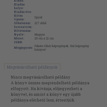
Kiadó:
Kiadás
helye:
Kiadás éve:
Kötés
Spirál
típusa:
Oldalszám:
217
oldal
Sorozatcím:
Kötetszám:
Nyelv:
Magyar
Méret:
29 cm x 21 cm
ISBN:
Fekete-fehér képregények. Hat képregény
Megjegyzés:
hiányos!
Megvásárolható példányok
Nincs megvásárolható példány
A könyv összes megrendelhető példánya
elfogyott. Ha kívánja, előjegyezheti a
könyvet, és amint a könyv egy újabb
példánya elérhető lesz, értesítjük.