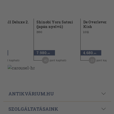
n Ball Deluxe 2.
Shinobi Yoru Satsui
De Overlevenden
(japán nyelvű)
Kish
1990
2012
7.980
4.680
,-Ft
,-Ft
,-Ft
9
40
23
pont kapható
pont kapható
pont kapható
ANTIKVÁRIUM.HU
SZOLGÁLTATÁSAINK