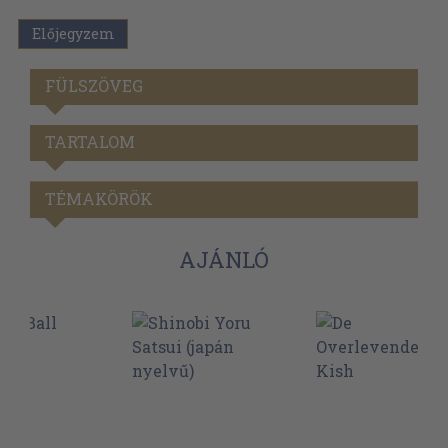
Előjegyzem
FÜLSZÖVEG
TARTALOM
TÉMAKÖRÖK
AJÁNLÓ