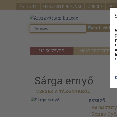
ÉRTESÍTŐ
FIZESSEN
KÖNYVVEL!
AUKCIÓ
PON
W
(
f
t
m
ÚJ KÖNYVEK
MOST ÉRKEZETT
h
s
Sárga ernyő
S
VERSEK A TÁRGYAKRÓL
SZERZŐ
Keresztury
Rónay Gyö