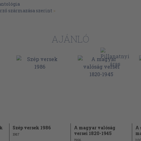
12
antológia
erző származása szerint
>
13
13
15
AJÁNLÓ
15
15
17
18
19
20
21
22
23
ek
Szép versek 1986
A magyar valóság
A 
24
versei 1820-1945
ma
1987
1966
20