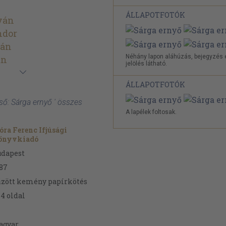
ÁLLAPOTFOTÓK
ván
ndor
ván
Néhány lapon aláhúzás, bejegyzés 
án
jelölés látható.
ÁLLAPOTFOTÓK
ső: Sárga ernyő ' összes
A lapélek foltosak.
ra Ferenc Ifjúsági
önyvkiadó
udapest
87
zött kemény papírkötés
44
oldal
agyar