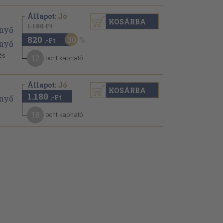
Állapot:
Jó
KOSÁRBA
1.180 Ft
820
30
,-Ft
és
12
pont kapható
Állapot:
Jó
KOSÁRBA
1.180
,-Ft
18
pont kapható