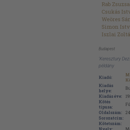
Rab Zsuzsa
Csukás Ist
Weöres Sá
Simon Ist
Iszlai Zolt
Budapest
'Keresztury Dez
példány
Mó
Kiadó:
K
Kiadás
B
helye:
Kiadás éve:
19
Kötés
Fű
típusa:
Oldalszám:
2
Sorozatcím:
Kötetszám:
Nyelv:
M