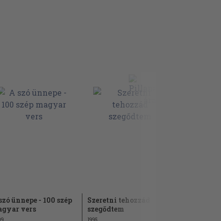
szó ünnepe - 100 szép
Szeretni tehozzád
Költők eg
gyar vers
szegődtem
1969
09
1995