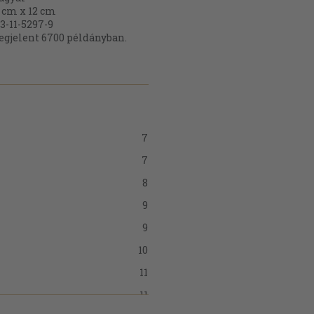
 cm x 12 cm
3-11-5297-9
gjelent 6700 példányban.
7
7
8
9
9
10
11
11