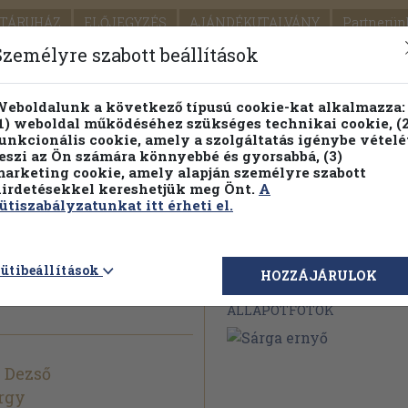
TÁRUHÁZ
ELŐJEGYZÉS
AJÁNDÉKUTALVÁNY
Partnerün
SZÁLLÍTÁS
SEGÍTSÉG
Személyre szabott beállítások
1.
Részletes kereső
Témaköri fa
eboldalunk a következő típusú cookie-kat alkalmazza:
1) weboldal működéséhez szükséges technikai cookie, (2
KIADV
unkcionális cookie, amely a szolgáltatás igénybe vételé
LEGNA
eszi az Ön számára könnyebbé és gyorsabbá, (3)
arketing cookie, amely alapján személyre szabott
PILLANATNYI ÁRAINK
FENNTARTHATÓ OLVASMÁN
irdetésekkel kereshetjük meg Önt.
A
ütiszabályzatunkat itt érheti el.
ütibeállítások
Megvásárolható 
HOZZÁJÁRULOK
ÁLLAPOTFOTÓK
 Dezső
rgy