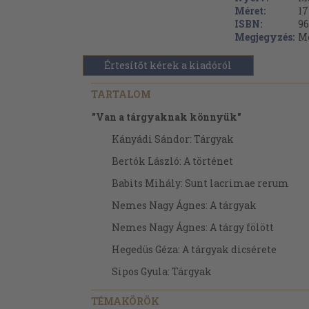
Méret:
17
ISBN:
96
Megjegyzés:
Me
Értesítőt kérek a kiadóról
TARTALOM
"Van a tárgyaknak könnyük"
Kányádi Sándor: Tárgyak
Bertók László: A történet
Babits Mihály: Sunt lacrimae rerum
Nemes Nagy Ágnes: A tárgyak
Nemes Nagy Ágnes: A tárgy fölött
Hegedüs Géza: A tárgyak dicsérete
Sipos Gyula: Tárgyak
Urr Ida: A tárgyak lélegzete
TÉMAKÖRÖK