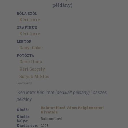
RÓLA SZÓL
Kéri Imre
GRAFIKUS
Kéri Imre
LEKTOR
Danyi Gábor
FOTÓZTA
Decsi Ilona
Kéri Gergely
Sulyok Miklós
Balatonfüred
'Kéri Imre: Kéri Imre (dedikált példány) ' összes
példány
Balatonfüred Város Polgármesteri
Kiadó:
Hivatala
Kiadás
Balatonfüred
helye:
Kiadás éve:
2008