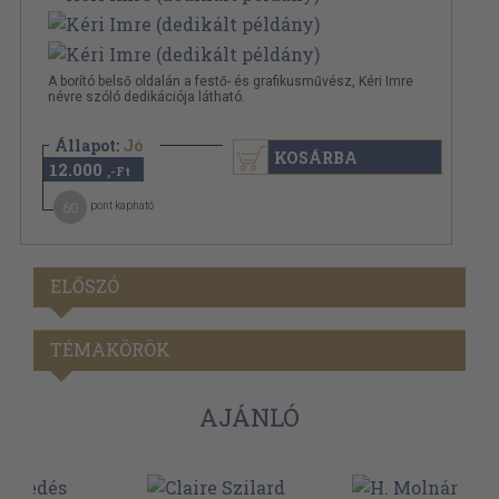
A borító belső oldalán a festő- és grafikusművész, Kéri Imre
névre szóló dedikációja látható.
Állapot:
Jó
KOSÁRBA
12.000
,-Ft
60
pont kapható
ELŐSZÓ
TÉMAKÖRÖK
AJÁNLÓ