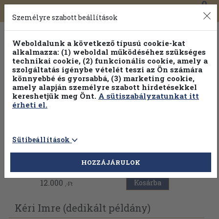
0
Toggle
Főmenü
Könyveink
navigation
Személyre szabott beállítások
Weboldalunk a következő típusú cookie-kat
alkalmazza: (1) weboldal működéséhez szükséges
technikai cookie, (2) funkcionális cookie, amely a
szolgáltatás igénybe vételét teszi az Ön számára
könnyebbé és gyorsabbá, (3) marketing cookie,
Válogasson több mint 30 000 kötet közül
amely alapján személyre szabott hirdetésekkel
Hobbi témakörökben
20% kedvezménnyel!
kereshetjük meg Önt.
A sütiszabályzatunkat itt
érheti el.
Sütibeállítások
Vissza az előző oldalra
HOZZÁJÁRULOK
12.000
Kosárba
,-Ft
Kéri Imre (dedikált példány)