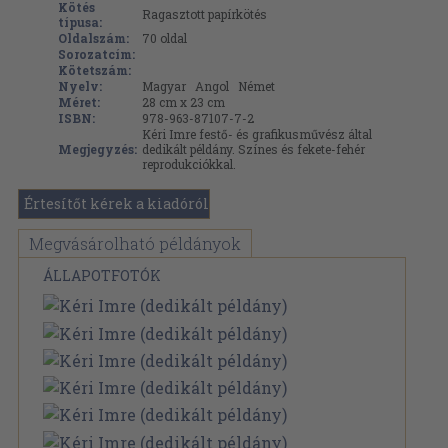
Kötés
Ragasztott papírkötés
típusa:
Oldalszám:
70
oldal
Sorozatcím:
Kötetszám:
Nyelv:
Magyar
Angol
Német
Méret:
28 cm x 23 cm
ISBN:
978-963-87107-7-2
Kéri Imre festő- és grafikusművész által
Megjegyzés:
dedikált példány. Színes és fekete-fehér
reprodukciókkal.
Értesítőt kérek a kiadóról
Megvásárolható példányok
ÁLLAPOTFOTÓK