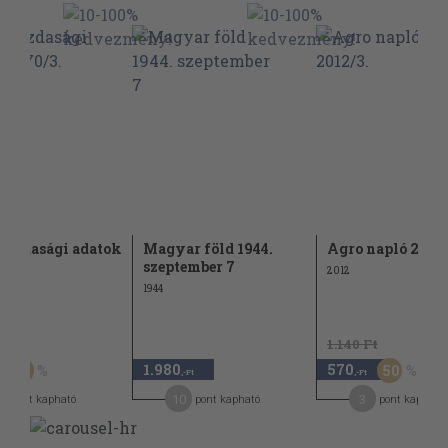
azdasági adatok
Magyar föld 1944.
Agro napló 2012/
3.
szeptember 7
2012
1944
Ft
1.140 Ft
1.980
570
60
50
,-Ft
,-Ft
10
3
pont kapható
pont kapható
pont kapható