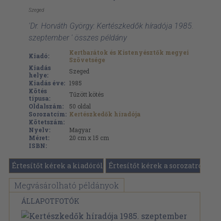
Szeged
'Dr. Horváth György: Kertészkedők híradója 1985.
szeptember ' összes példány
Kertbarátok és Kistenyésztők megyei
Kiadó:
Szövetsége
Kiadás
Szeged
helye:
Kiadás éve:
1985
Kötés
Tűzött kötés
típusa:
Oldalszám:
50
oldal
Sorozatcím:
Kertészkedők híradója
Kötetszám:
Nyelv:
Magyar
Méret:
20 cm x 15 cm
ISBN:
Értesítőt kérek a kiadóról
Értesítőt kérek a sorozatról
Megvásárolható példányok
ÁLLAPOTFOTÓK