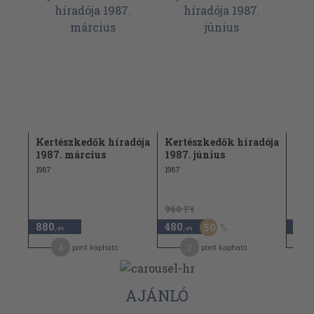
dója
Kertészkedők híradója
Kertészkedők híradója
Ker
1987. március
1987. június
198
1987
1987
1989
960 Ft
960 
880
480
480
50
,-Ft
,-Ft
4
2
pont kapható
pont kapható
AJÁNLÓ