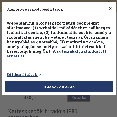
0
Toggle
Főmenü
Könyveink
navigation
Személyre szabott beállítások
Weboldalunk a következő típusú cookie-kat
alkalmazza: (1) weboldal működéséhez szükséges
technikai cookie, (2) funkcionális cookie, amely a
szolgáltatás igénybe vételét teszi az Ön számára
könnyebbé és gyorsabbá, (3) marketing cookie,
Válogasson több mint 1.000.000 kiadványunk közül
10-
amely alapján személyre szabott hirdetésekkel
100% kedvezménnyel!
kereshetjük meg Önt.
A sütiszabályzatunkat itt
érheti el.
Sütibeállítások
Vissza az előző oldalra
HOZZÁJÁRULOK
480
Kosárba
,-Ft
Kertészkedők híradója 1985.