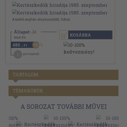
A borító enyhén elszíneződött, foltos.
Állapot:
Jó
KOSÁRBA
960 Ft
480
50
,-Ft
2
pont kapható
TARTALOM
TÉMAKÖRÖK
A SOROZAT TOVÁBBI MŰVEI