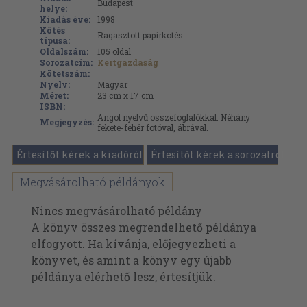
Budapest
helye:
Kiadás éve:
1998
Kötés
Ragasztott papírkötés
típusa:
Oldalszám:
105
oldal
Sorozatcím:
Kertgazdaság
Kötetszám:
Nyelv:
Magyar
Méret:
23 cm x 17 cm
ISBN:
Angol nyelvű összefoglalókkal. Néhány
Megjegyzés:
fekete-fehér fotóval, ábrával.
Értesítőt kérek a kiadóról
Értesítőt kérek a sorozatról
Megvásárolható példányok
Nincs megvásárolható példány
A könyv összes megrendelhető példánya
elfogyott. Ha kívánja, előjegyezheti a
könyvet, és amint a könyv egy újabb
példánya elérhető lesz, értesítjük.