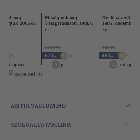
rgazdasági
Mezőgazdasági
Kertészkedők hí
lmányok 2002/5.
Világirodalom 1986/3.
1987. december
1986
1987
Ft
1.140 Ft
960 Ft
570
480
50
50
50
,-Ft
,-Ft
3
4
pont kapható
pont kapható
pont kapható
ANTIKVÁRIUM.HU
SZOLGÁLTATÁSAINK