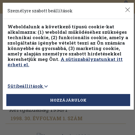
0
Toggle
Főmenü
Könyveink
navigation
Személyre szabott beállítások
Weboldalunk a következő típusú cookie-kat
alkalmazza: (1) weboldal működéséhez szükséges
technikai cookie, (2) funkcionális cookie, amely a
szolgáltatás igénybe vételét teszi az Ön számára
könnyebbé és gyorsabbá, (3) marketing cookie,
amely alapján személyre szabott hirdetésekkel
kereshetjük meg Önt.
A sütiszabályzatunkat itt
érheti el.
Sütibeállítások
Vissza az előző oldalra
Válasszon példányt
HOZZÁJÁRULOK
Kertgazdaság 1998/
1
1998. 30. ÉVFOLYAM 1. SZÁM