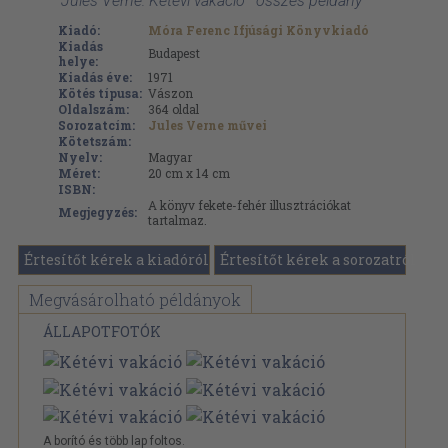
'Jules Verne: Kétévi vakáció ' összes példány
Kiadó:
Móra Ferenc Ifjúsági Könyvkiadó
Kiadás
Budapest
helye:
Kiadás éve:
1971
Kötés típusa:
Vászon
Oldalszám:
364
oldal
Sorozatcím:
Jules Verne művei
Kötetszám:
Nyelv:
Magyar
Méret:
20 cm x 14 cm
ISBN:
A könyv fekete-fehér illusztrációkat
Megjegyzés:
tartalmaz.
Értesítőt kérek a kiadóról
Értesítőt kérek a sorozatról
Megvásárolható példányok
ÁLLAPOTFOTÓK
A borító és több lap foltos.