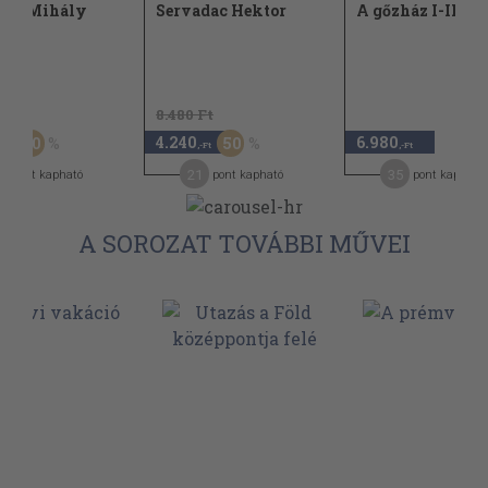
gof Mihály
Servadac Hektor
A gőzház I-II.
Ft
8.480 Ft
4.240
6.980
30
50
,-Ft
,-Ft
,-Ft
1
21
35
pont kapható
pont kapható
pont kapható
A SOROZAT TOVÁBBI MŰVEI