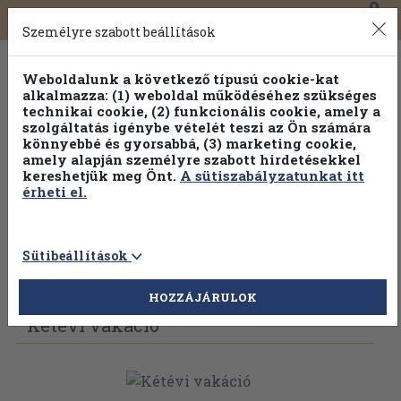
0
Toggle
Főmenü
Könyveink
navigation
Személyre szabott beállítások
Weboldalunk a következő típusú cookie-kat
alkalmazza: (1) weboldal működéséhez szükséges
technikai cookie, (2) funkcionális cookie, amely a
szolgáltatás igénybe vételét teszi az Ön számára
könnyebbé és gyorsabbá, (3) marketing cookie,
Válogasson több mint 30 000 kötet közül
amely alapján személyre szabott hirdetésekkel
Hobbi témakörökben
20% kedvezménnyel!
kereshetjük meg Önt.
A sütiszabályzatunkat itt
érheti el.
Sütibeállítások
Vissza az előző oldalra
Válasszon példányt
HOZZÁJÁRULOK
Kétévi vakáció