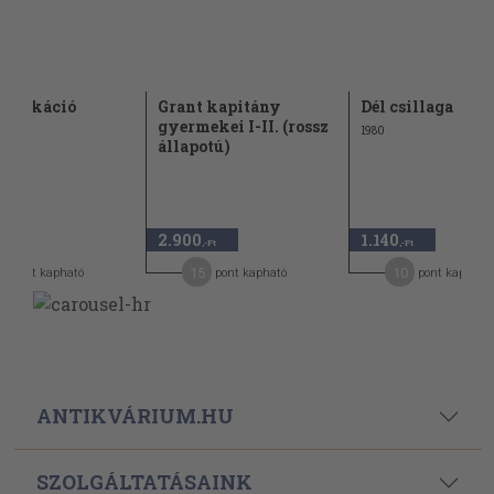
i vakáció
Grant kapitány
Dél csillaga
gyermekei I-II. (rossz
1980
állapotú)
2.900
1.140
-Ft
,-Ft
,-Ft
15
10
pont kapható
pont kapható
pont kapható
ANTIKVÁRIUM.HU
SZOLGÁLTATÁSAINK