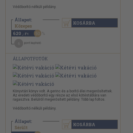
Védőborító nélküli példány.
Állapot:
KOSÁRBA
1.240 Ft
Közepes
620
50
,-Ft
6
pont kapható
ÁLLAPOTFOTÓK
Könyvtári könyv volt. A gerinc és a borító élei megerősítettek.
Az eredeti védőborító egy része az első kötéstáblára van
ragasztva. Belülről megerősített példány. Több lap foltos.
Védőborító nélküli példány.
Állapot:
KOSÁRBA
1.240 Ft
Sérült