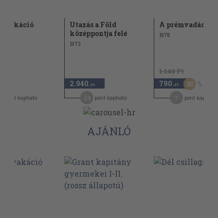
i vakáció
Utazás a Föld
A prémvadászok
középpontja felé
1978
1973
1.140 Ft
2.940
790
30
,-Ft
,-Ft
24
7
pont kapható
pont kapható
pont kapható
AJÁNLÓ