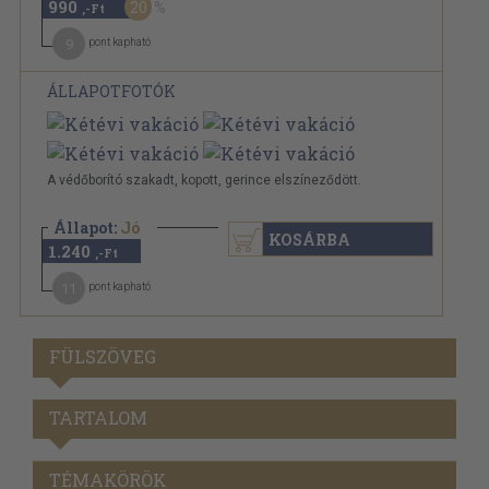
990
20
,-Ft
9
pont kapható
ÁLLAPOTFOTÓK
A védőborító szakadt, kopott, gerince elszíneződött.
Állapot:
Jó
KOSÁRBA
1.240
,-Ft
11
pont kapható
FÜLSZÖVEG
TARTALOM
TÉMAKÖRÖK