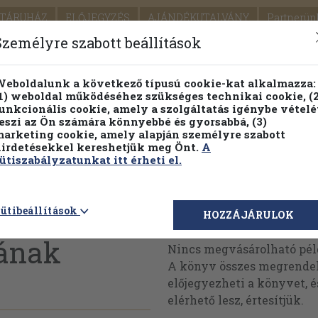
TÁRUHÁZ
ELŐJEGYZÉS
AJÁNDÉKUTALVÁNY
Partnerün
SZÁLLÍTÁS
SEGÍTSÉG
Személyre szabott beállítások
1.
Részletes kereső
Témaköri fa
eboldalunk a következő típusú cookie-kat alkalmazza:
1) weboldal működéséhez szükséges technikai cookie, (2
KIADV
unkcionális cookie, amely a szolgáltatás igénybe vételé
LEGNA
eszi az Ön számára könnyebbé és gyorsabbá, (3)
arketing cookie, amely alapján személyre szabott
PILLANATNYI ÁRAINK
FENNTARTHATÓ OLVASMÁN
irdetésekkel kereshetjük meg Önt.
A
ütiszabályzatunkat itt érheti el.
ematika 3.
ütibeállítások
Megvásárolható 
HOZZÁJÁRULOK
gának
Nincs megvásárolható pé
A könyv összes megrendelh
előjegyezheti a könyvet, 
elérhető lesz, értesítjük.