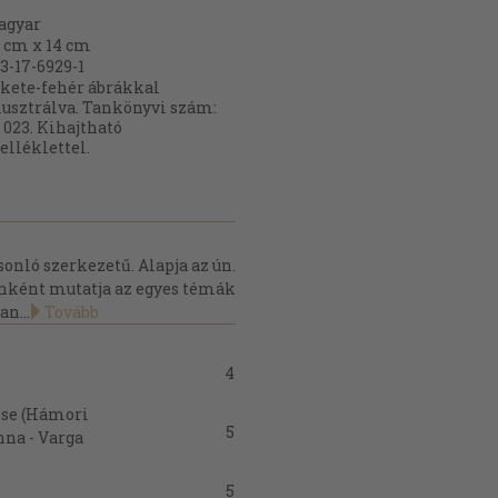
agyar
 cm x 14 cm
3-17-6929-1
kete-fehér ábrákkal
lusztrálva. Tankönyvi szám:
 023. Kihajtható
lléklettel.
sonló szerkezetű. Alapja az ún.
sonként mutatja az egyes témák
n...
Tovább
4
ése (Hámori
5
nna - Varga
5