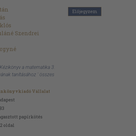
tán
Előjegyzem
ás
klós
uláné Szendrei
örgyné
 Kézikönyv a matematika 3.
ának tanításához ' összes
ankönyvkiadó Vállalat
udapest
83
gasztott papírkötés
2
oldal