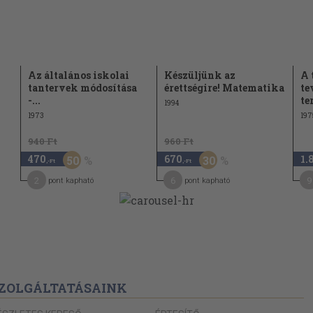
205
zálka
205
Az általános iskolai
Készüljünk az
A 
337
tantervek módosítása
érettségire! Matematika
te
-...
te
1994
1973
197
940 Ft
960 Ft
470
670
1.
50
30
,-Ft
,-Ft
2
6
9
pont kapható
pont kapható
ZOLGÁLTATÁSAINK