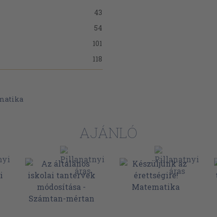
43
54
101
118
127
134
matika
138
148
AJÁNLÓ
158
161
168
182
184
192