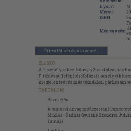
Kötetszám:
Nyelv:
M
Méret:
20
ISBN:
96
Fe
il
Megjegyzés:
83
me
Értesítőt kérek a kiadóról
ELŐSZÓ
A 3. osztályos kézikönyv a 2. osztályoshoz ha
F-táblázat (felépítéstáblázat), amely ciklu
megjelenését és más témákkal párhuzamosa
TARTALOM
Bevezetős
A tantervi anyag módszertani ismertet
Miklós - Radnai Gyuláné Szendrei Julia
Tamás)
1. ciklus