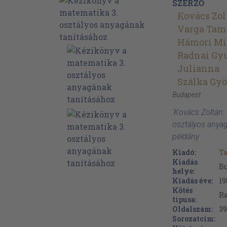
SZERZŐ
Kovács Zol
Varga Tam
Hámori Mi
Radnai Gy
Julianna
Szálka Gy
Budapest
'Kovács Zoltán:
osztályos anyag
példány
Kiadó:
T
Kiadás
B
helye:
Kiadás éve:
19
Kötés
Ra
típusa:
Oldalszám:
39
Sorozatcím: