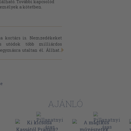
lálható. További kapcsolód
emélyek a kötetben.
 a kortárs is. Nemzedékeket
és utódok több milliárdos
gymásra utaltan él. Állhat...
te
AJÁNLÓ