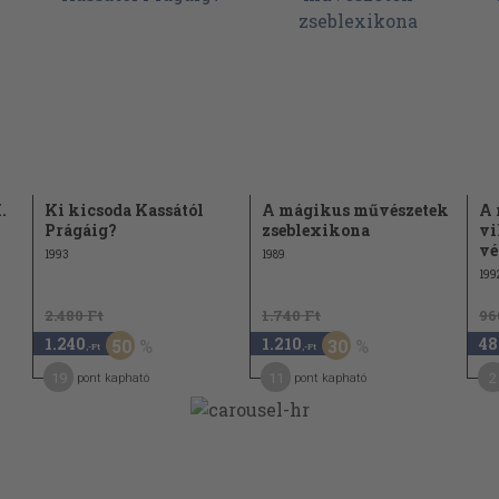
.
Ki kicsoda Kassától
A mágikus művészetek
A 
Prágáig?
zseblexikona
vi
vé
1993
1989
199
2.480 Ft
1.740 Ft
96
1.240
1.210
48
50
30
,-Ft
,-Ft
19
11
2
pont kapható
pont kapható