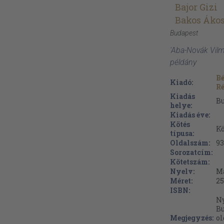
Bajor Gizi
Bakos Áko
Budapest
'Aba-Novák Vilm
példány
Bé
Kiadó:
R
Kiadás
B
helye:
Kiadás éve:
Kötés
Kö
típusa:
Oldalszám:
9
Sorozatcím:
Kötetszám:
Nyelv:
M
Méret:
25
ISBN:
Ny
Bu
Megjegyzés:
ol