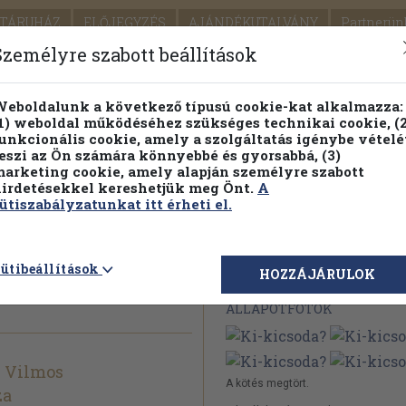
TÁRUHÁZ
ELŐJEGYZÉS
AJÁNDÉKUTALVÁNY
Partnerün
SZÁLLÍTÁS
SEGÍTSÉG
Személyre szabott beállítások
1.
Részletes kereső
Témaköri fa
eboldalunk a következő típusú cookie-kat alkalmazza:
1) weboldal működéséhez szükséges technikai cookie, (2
KIADV
unkcionális cookie, amely a szolgáltatás igénybe vételé
LEGNA
eszi az Ön számára könnyebbé és gyorsabbá, (3)
arketing cookie, amely alapján személyre szabott
PILLANATNYI ÁRAINK
FENNTARTHATÓ OLVASMÁN
irdetésekkel kereshetjük meg Önt.
A
ütiszabályzatunkat itt érheti el.
ütibeállítások
Megvásárolható 
HOZZÁJÁRULOK
ÁLLAPOTFOTÓK
 Vilmos
A kötés megtört.
za