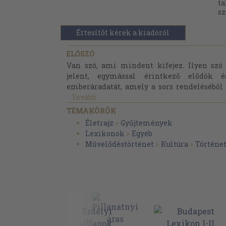
ta
sz
Értesítőt kérek a kiadóról
ELŐSZÓ
Van szó, ami mindent kifejez. Ilyen szó
jelent, egymással érintkező elődök 
emberáradatát, amely a sors rendeléséből e
Tovább
TÉMAKÖRÖK
Életrajz
>
Gyűjtemények
Lexikonok
>
Egyéb
Művelődéstörténet
>
Kultúra
>
Történe