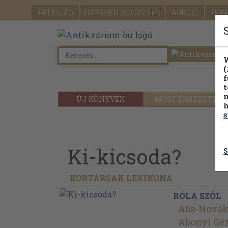
ÉRTESÍTŐ
FIZESSEN
KÖNYVVEL!
AUKCIÓ
PON
W
(
f
t
m
ÚJ KÖNYVEK
MOST ÉRKEZETT
h
s
Ki-kicsoda?
S
KORTÁRSAK LEXIKONA
RÓLA SZÓL
Aba-Novák
Abonyi Gé