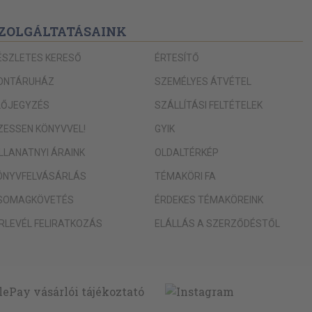
ZOLGÁLTATÁSAINK
ÉSZLETES KERESŐ
ÉRTESÍTŐ
ONTÁRUHÁZ
SZEMÉLYES ÁTVÉTEL
LŐJEGYZÉS
SZÁLLÍTÁSI FELTÉTELEK
IZESSEN KÖNYVVEL!
GYIK
ILLANATNYI ÁRAINK
OLDALTÉRKÉP
ÖNYVFELVÁSÁRLÁS
TÉMAKÖRI FA
SOMAGKÖVETÉS
ÉRDEKES TÉMAKÖREINK
ÍRLEVÉL FELIRATKOZÁS
ELÁLLÁS A SZERZŐDÉSTŐL