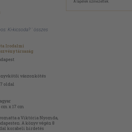
A lapélek színezettek.
s
os: Ki-kicsoda? ' összes
ta Irodalmi
észvénytársaság
udapest
nyvkötői vászonkötés
37
oldal
agyar
 cm x 17 cm
omatta a Viktória Nyomda,
dapesten. A könyv végén 8
dal korabeli hirdetés