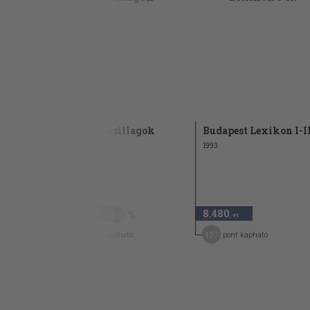
Erdélyi csillagok
Budapest Lexikon I-II
1993
3.440 Ft
1.370
8.480
60
,-Ft
,-Ft
21
127
pont kapható
pont kapható