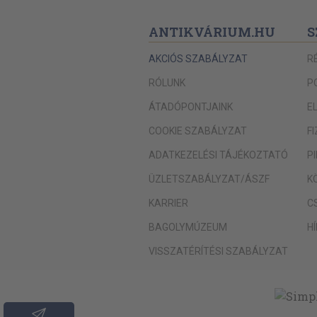
ANTIKVÁRIUM.HU
S
AKCIÓS SZABÁLYZAT
R
RÓLUNK
P
ÁTADÓPONTJAINK
E
COOKIE SZABÁLYZAT
F
ADATKEZELÉSI TÁJÉKOZTATÓ
P
ÜZLETSZABÁLYZAT/ÁSZF
K
KARRIER
C
BAGOLYMÚZEUM
H
VISSZATÉRÍTÉSI SZABÁLYZAT