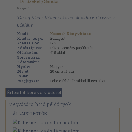
Dr. Székely Sándor
Budapest
'Georg Klaus: Kibernetika és társadalom ' összes
példány
Kiadó:
Kossuth Könyvkiadó
Kiadás helye:
Budapest
Kiadás éve:
1966
Kötés típusa:
Fűzött kemény papírkötés
Oldalszám:
415
oldal
Sorozatcím:
Kötetszám:
Nyelv:
Magyar
Méret:
20 cm x 15 cm
ISBN:
Megjegyzés:
Fekete-fehér ábrákkal illusztrálva.
Értesítőt kérek a kiadóról
Megvásárolható példányok
ÁLLAPOTFOTÓK