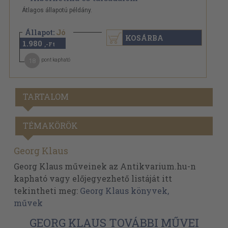
Átlagos állapotú példány.
Állapot:
Jó
KOSÁRBA
1.980
,-Ft
18
pont kapható
TARTALOM
TÉMAKÖRÖK
Georg Klaus
Georg Klaus műveinek az Antikvarium.hu-n
kapható vagy előjegyezhető listáját itt
tekintheti meg:
Georg Klaus könyvek,
művek
GEORG KLAUS TOVÁBBI MŰVEI