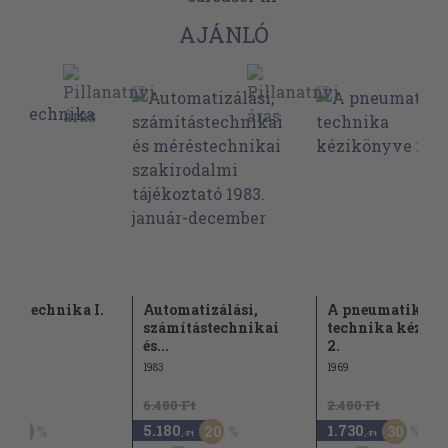
AJÁNLÓ
tástechnika I.
Automatizálási,
A pneumatikus
számítástechnikai
technika kézik
és...
2.
1983
1969
Ft
6.480 Ft
2.480 Ft
5.180
1.730
60
20
30
,-Ft
,-Ft