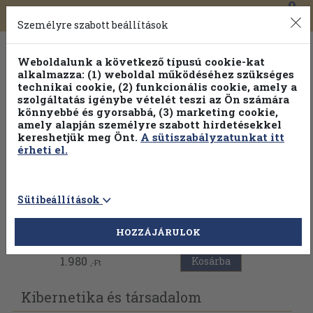
0
Toggle
Főmenü
Könyveink
navigation
Személyre szabott beállítások
Weboldalunk a következő típusú cookie-kat
alkalmazza: (1) weboldal működéséhez szükséges
technikai cookie, (2) funkcionális cookie, amely a
szolgáltatás igénybe vételét teszi az Ön számára
könnyebbé és gyorsabbá, (3) marketing cookie,
amely alapján személyre szabott hirdetésekkel
kereshetjük meg Önt.
A sütiszabályzatunkat itt
érheti el.
Sütibeállítások
Vissza az előző oldalra
HOZZÁJÁRULOK
1.980
Kosárba
,-Ft
Kibernetika és társadalom