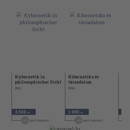
terie
Kybernetik in
Kibernetika és
Jezs
philosophischer Sicht
társadalom
any
1961
1966
1960
1.64
3.500
1.980
650
,-Ft
,-Ft
18
18
pont kapható
pont kapható