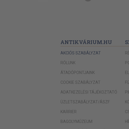
ANTIKVÁRIUM.HU
S
AKCIÓS SZABÁLYZAT
R
RÓLUNK
P
ÁTADÓPONTJAINK
E
COOKIE SZABÁLYZAT
F
ADATKEZELÉSI TÁJÉKOZTATÓ
P
ÜZLETSZABÁLYZAT/ÁSZF
K
KARRIER
C
BAGOLYMÚZEUM
H