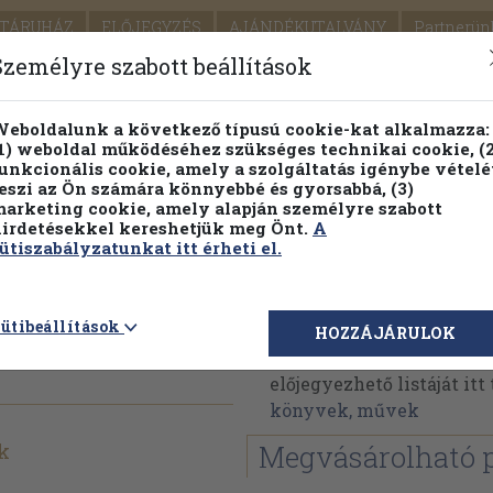
TÁRUHÁZ
ELŐJEGYZÉS
AJÁNDÉKUTALVÁNY
Partnerün
SZÁLLÍTÁS
SEGÍTSÉG
Személyre szabott beállítások
1.
Részletes kereső
Témaköri fa
eboldalunk a következő típusú cookie-kat alkalmazza:
1) weboldal működéséhez szükséges technikai cookie, (2
KIADV
unkcionális cookie, amely a szolgáltatás igénybe vételé
LEGNA
eszi az Ön számára könnyebbé és gyorsabbá, (3)
arketing cookie, amely alapján személyre szabott
PILLANATNYI ÁRAINK
FENNTARTHATÓ OLVASMÁN
irdetésekkel kereshetjük meg Önt.
A
ütiszabályzatunkat itt érheti el.
Karel Čapek
ütibeállítások
HOZZÁJÁRULOK
Karel Čapek műveinek a
előjegyezhető listáját it
könyvek, művek
k
Megvásárolható 