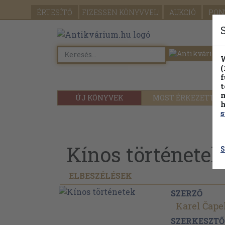
ÉRTESÍTŐ
FIZESSEN
KÖNYVVEL!
AUKCIÓ
PON
W
(
f
t
m
ÚJ KÖNYVEK
MOST ÉRKEZETT
h
s
Kínos történetek
S
ELBESZÉLÉSEK
SZERZŐ
Karel Čape
SZERKESZTŐ