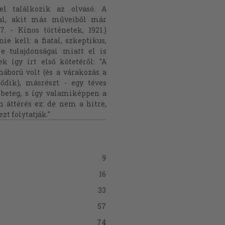
l találkozik az olvasó. A
zal, akit más műveiből már
7. - Kínos történetek, 1921.)
e kell: a fiatal, szkeptikus,
 e tulajdonságai miatt el is
k így írt első kötetéről: "A
áború volt (és a várakozás a
ődik), másrészt - egy téves
s beteg, s így valamiképpen a
n áttérés ez: de nem a hitre,
zt folytatják."
9
16
33
57
74