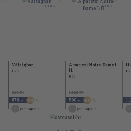
288
291
294
Válságban
A párizsi Notre-Dame I-
Hi
II.
1976
197
1966
960 Ft
1.180 Ft
670
590
1.
30
50
,-Ft
,-Ft
6
9
1
pont kapható
pont kapható