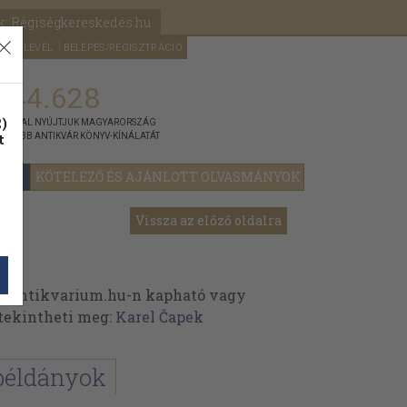
k: Régiségkereskedés.hu
A kosaram
HÍRLEVÉL
BELÉPÉS/REGISZTRÁCIÓ
MÉG
0
5000
Ft
144.628
)
ÁNNYAL NYÚJTJUK MAGYARORSZÁG
t
GYOBB ANTIKVÁR KÖNYV-KÍNÁLATÁT
YOK
KÖTELEZŐ ÉS AJÁNLOTT OLVASMÁNYOK
Vissza az előző oldalra
z Antikvarium.hu-n kapható vagy
t tekintheti meg:
Karel Čapek
példányok