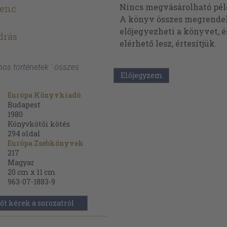
Nincs megvásárolható pé
renc
A könyv összes megrendelh
előjegyezheti a könyvet, 
drás
elérhető lesz, értesítjük.
ínos történetek ' összes
Előjegyzem
Európa Könyvkiadó
Budapest
1980
Könyvkötői kötés
294
oldal
Európa Zsebkönyvek
217
Magyar
20 cm x 11 cm
963-07-1883-9
őt kérek a sorozatról