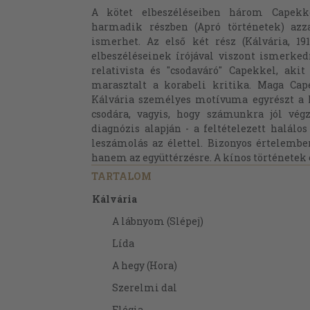
A kötet elbeszéléseiben három Capekke
harmadik részben (Apró történetek) az
ismerhet. Az első két rész (Kálvária, 191
elbeszéléseinek írójával viszont ismerkedni
relativista és "csodaváró" Capekkel, akit
marasztalt a korabeli kritika. Maga Cape
Kálvária személyes motívuma egyrészt a h
csodára, vagyis, hogy számunkra jól végz
diagnózis alapján - a feltételezett halálo
leszámolás az élettel. Bizonyos értelembe
hanem az együttérzésre. A kínos történetek e
TARTALOM
Kálvária
A lábnyom (Slépej)
Lída
A hegy (Hora)
Szerelmi dal
Elégia