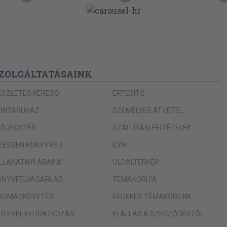
ZOLGÁLTATÁSAINK
ÉSZLETES KERESŐ
ÉRTESÍTŐ
ONTÁRUHÁZ
SZEMÉLYES ÁTVÉTEL
LŐJEGYZÉS
SZÁLLÍTÁSI FELTÉTELEK
IZESSEN KÖNYVVEL!
GYIK
ILLANATNYI ÁRAINK
OLDALTÉRKÉP
ÖNYVFELVÁSÁRLÁS
TÉMAKÖRI FA
SOMAGKÖVETÉS
ÉRDEKES TÉMAKÖREINK
ÍRLEVÉL FELIRATKOZÁS
ELÁLLÁS A SZERZŐDÉSTŐL