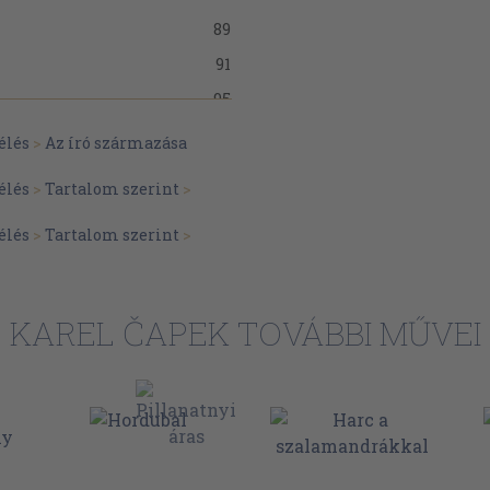
89
91
95
101
élés
>
Az író származása
106
élés
>
Tartalom szerint
>
110
élés
>
Tartalom szerint
>
114
120
KAREL ČAPEK TOVÁBBI MŰVEI
127
134
143
156
178