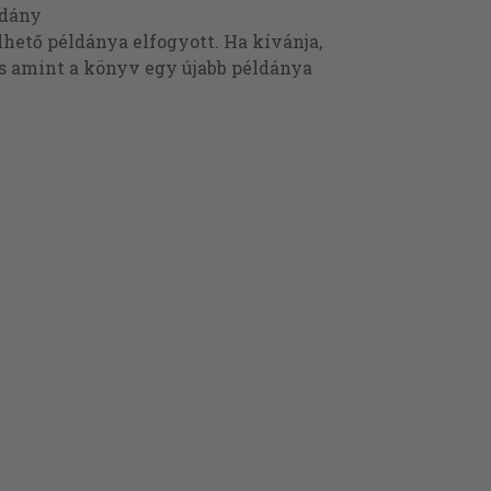
ldány
ető példánya elfogyott. Ha kívánja,
és amint a könyv egy újabb példánya