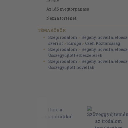
Az idő megtorpanása
Néma történet
Tévút
TÉMAKÖRÖK
Felirat
Szépirodalom
>
Regény, novella, elbesz
szerint
>
Európa
>
Cseh Köztársaság
Kísértés
Szépirodalom
>
Regény, novella, elbesz
Tükörképek
Összegyűjtött elbeszélések
Szépirodalom
>
Regény, novella, elbesz
Váróterem
Összegyűjtött novellák
Segítség
Kínos történetek
Apák
Hárman
Helena
A kastélyban
A pénz