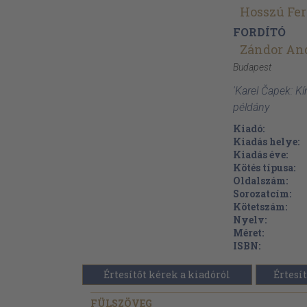
Hosszú Fe
FORDÍTÓ
Zándor An
Budapest
'Karel Čapek: K
példány
Kiadó:
Kiadás helye:
Kiadás éve:
Kötés típusa:
Oldalszám:
Sorozatcím:
Kötetszám:
Nyelv:
Méret:
ISBN:
Értesítőt kérek a kiadóról
Értesít
FÜLSZÖVEG