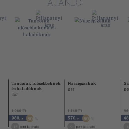
AJÁNLÓ
Táncórák idősebbeknek
Nászéjszakák
Sá
és haladóknak
1977
199
1987
1.960 Ft
1.140 Ft
96
980
570
48
50
50
,-Ft
,-Ft
15
9
4
pont kapható
pont kapható