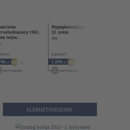
sérletes
Népegészségügy 1954. 1-
Orvosi Het
vostudomány 1961.
12. szám
44.
em teljes...
1954
1956
1
200 Ft
2.400 Ft
760
1.200
8.480
20
50
,-Ft
,-Ft
,-Ft
6
42
pont kapható
pont kapható
pont kap
ELÉRHETŐSÉGEINK