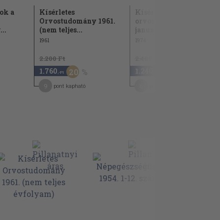
ok a
Kísérletes
Kísérletes
Orvostudomány 1961.
orvostudomány 1974.
..
(nem teljes...
január-december
1961
1974
2.200 Ft
2.480 Ft
1.760
1.240
20
50
,-Ft
,-Ft
9
6
pont kapható
pont kapható