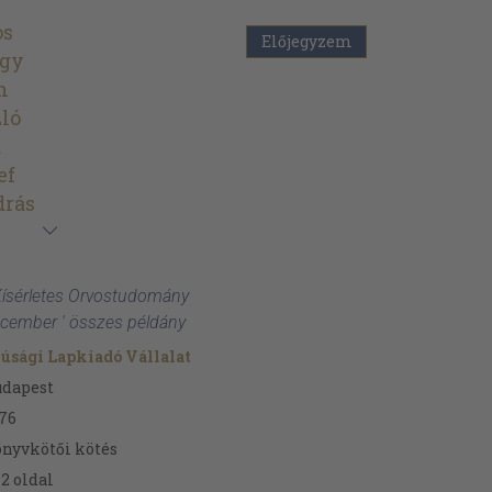
os
Előjegyzem
rgy
n
ló
d
ef
drás
Kísérletes Orvostudomány
ecember ' összes példány
júsági Lapkiadó Vállalat
udapest
76
nyvkötői kötés
72
oldal