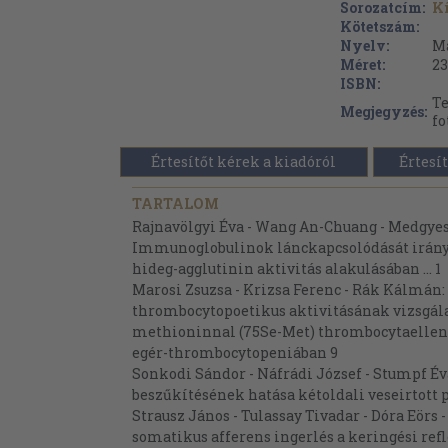
Sorozatcím:
Kí
Kötetszám:
Nyelv:
M
Méret:
23
ISBN:
Te
Megjegyzés:
fo
Értesítőt kérek a kiadóról
Értesít
TARTALOM
Rajnavölgyi Éva - Wang An-Chuang - Medgyesi
Immunoglobulinok lánckapcsolódását irányí
hideg-agglutinin aktivitás alakulásában ... 1
Marosi Zsuzsa - Krizsa Ferenc - Rák Kálmán
thrombocytopoetikus aktivitásának vizsgála
methioninnal (75Se-Met) thrombocytaellene
egér-thrombocytopeniában 9
Sonkodi Sándor - Náfrádi József - Stumpf Éva
beszűkítésének hatása kétoldali veseirtott 
Strausz János - Tulassay Tivadar - Dóra Eörs 
somatikus afferens ingerlés a keringési ref