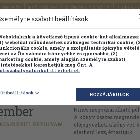
TÁRUHÁZ
ELŐJEGYZÉS
AJÁNDÉKUTALVÁNY
Partnerün
SZÁLLÍTÁS
SEGÍTSÉG
Személyre szabott beállítások
1.
Részletes kereső
Témaköri fa
eboldalunk a következő típusú cookie-kat alkalmazza:
1) weboldal működéséhez szükséges technikai cookie, (2
KIADV
unkcionális cookie, amely a szolgáltatás igénybe vételé
LEGNA
eszi az Ön számára könnyebbé és gyorsabbá, (3)
arketing cookie, amely alapján személyre szabott
PILLANATNYI ÁRAINK
FENNTARTHATÓ OLVASMÁN
irdetésekkel kereshetjük meg Önt.
A
ütiszabályzatunkat itt érheti el.
studomány
ütibeállítások
Megvásárolható 
HOZZÁJÁRULOK
cember
Nincs megvásárolható pé
A könyv összes megrendelh
PJA/
XXVIII. ÉVFOLYAM
előjegyezheti a könyvet, 
elérhető lesz, értesítjük.