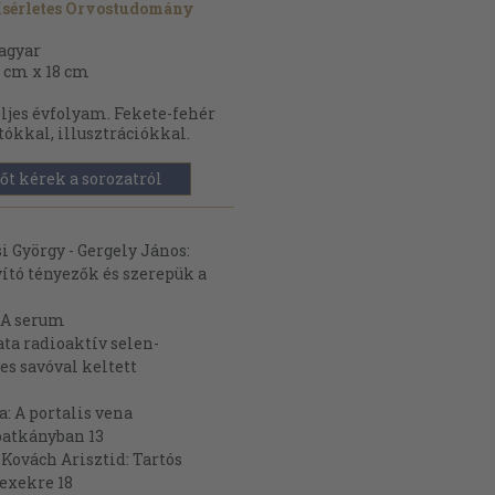
sérletes Orvostudomány
agyar
 cm x 18 cm
ljes évfolyam. Fekete-fehér
tókkal, illusztrációkkal.
őt kérek a sorozatról
 György - Gergely János:
tó tényezők és szerepük a
: A serum
ta radioaktív selen-
s savóval keltett
: A portalis vena
patkányban 13
- Kovách Arisztid: Tartós
lexekre 18