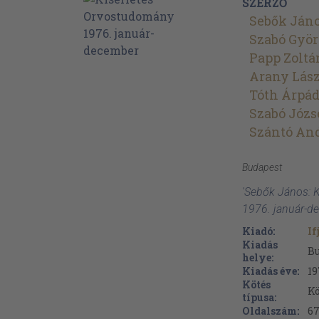
SZERZŐ
Sebők Ján
Szabó Gyö
Papp Zoltá
Arany Lász
Tóth Árpá
Szabó Józs
Szántó An
Budapest
'Sebők János: 
1976. január-d
Kiadó:
If
Kiadás
B
helye:
Kiadás éve:
19
Kötés
Kö
típusa:
Oldalszám:
6