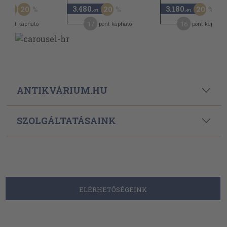
3.480
3.180
30
20
20
20
,-Ft
,-Ft
17
16
pont kapható
pont kapható
pont kapható
ANTIKVÁRIUM.HU
SZOLGÁLTATÁSAINK
ELÉRHETŐSÉGEINK