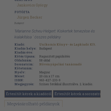
Jankovics György
FOTÓZTA
Jürgen Becker
Budapest
'Marianne Scheu-Helgert: Kiskertek tervezése és
kialakítása ' összes példány
Kiadó:
Unikornis Könyv- és Lapkiadó Kft.
Kiadás helye:
Budapest
Kiadás éve:
Kötés típusa:
Ragasztott papírkötés
Oldalszám:
58
oldal
Sorozatcím:
Növényápolási tanácsadó
Kötetszám:
Nyelv:
Magyar
Méret:
20 cm x 17 cm
ISBN:
963-427-233-9
Megjegyzés:
Színes fotókkal illusztrálva. 2. kiadás.
Értesítőt kérek a kiadóról
Értesítőt kérek a sorozatról
Megvásárolható példányok