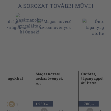
A SOROZAT TOVÁBBI MŰVEI
égek
Magas növésű
Öntözés,
onvirágokkal
szobanövények
tápanyagpótlás,
átültetés
1994
Ft
1.280
1.780
50
20
,-Ft
,-Ft