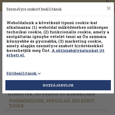
0
Toggle
Főmenü
Könyveink
navigation
Személyre szabott beállítások
Weboldalunk a következő típusú cookie-kat
alkalmazza: (1) weboldal működéséhez szükséges
technikai cookie, (2) funkcionális cookie, amely a
szolgáltatás igénybe vételét teszi az Ön számára
könnyebbé és gyorsabbá, (3) marketing cookie,
Válogasson több mint 30 000 kötet közül
amely alapján személyre szabott hirdetésekkel
Hobbi témakörökben
20% kedvezménnyel!
kereshetjük meg Önt.
A sütiszabályzatunkat itt
érheti el.
Sütibeállítások
Vissza az előző oldalra
Válasszon példányt
HOZZÁJÁRULOK
Kiskertek tervezése és kialakítása
PIHENŐHELYEK, PERGOLÁK, KIS KERTI
TAVAK