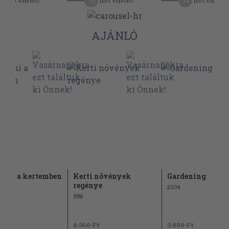
2
10
14
pont kapható
pont kapható
pont kapható
AJÁNLÓ
shui a kertemben
Kerti növények
Gardening
regénye
2004
1985
t
4.360 Ft
3.980 Ft