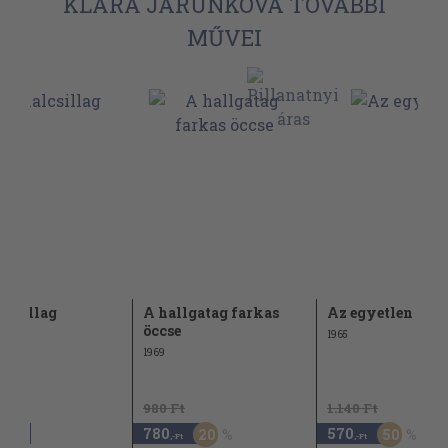
KLÁRA JARUNKOVÁ TOVÁBBI
MŰVEI
lcsillag
A hallgatag farkas
Az egyetlen
öccse
1965
1969
980 Ft
1.140 Ft
780
570
20
50
,-Ft
,-Ft
,-Ft