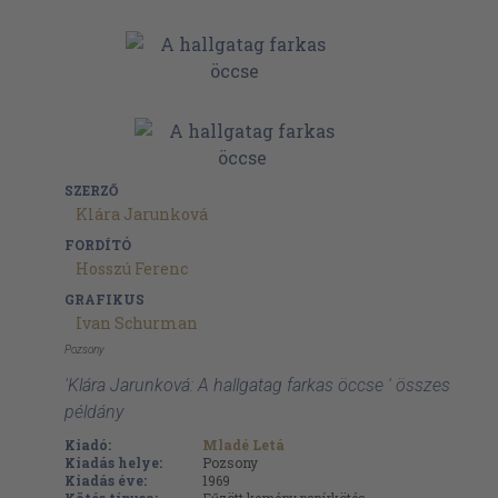
SZERZŐ
Klára Jarunková
FORDÍTÓ
Hosszú Ferenc
GRAFIKUS
Ivan Schurman
Pozsony
'Klára Jarunková: A hallgatag farkas öccse ' összes
példány
Kiadó:
Mladé Letá
Kiadás helye:
Pozsony
Kiadás éve:
1969