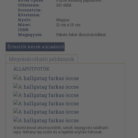
Kötés típusa:
Fűzött kemény papírkötés
Oldalszám:
201
oldal
Sorozatcím:
Kötetszám:
Nyelv:
Magyar
Méret:
21 cm x 15 cm
ISBN:
Megjegyzés:
Fekete-fehér illusztrációkkal.
Értesítőt kérek a kiadóról
Megvásárolható példányok
ÁLLAPOTFOTÓK
A borító kissé elszíneződött, sérült, bejegyzés található
rajta. Néhány lap széle és a lapélek enyhén foltosak.