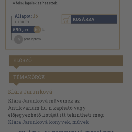
A felső lapélek színezettek.
Állapot:
Jó
KOSÁRBA
1.180 Ft
590
50
,-Ft
9
pont kapható
ELŐSZÓ
TÉMAKÖRÖK
Klára Jarunková
Klára Jarunková műveinek az
Antikvarium.hu-n kapható vagy
előjegyezhető listáját itt tekintheti meg:
Klára Jarunková könyvek, művek