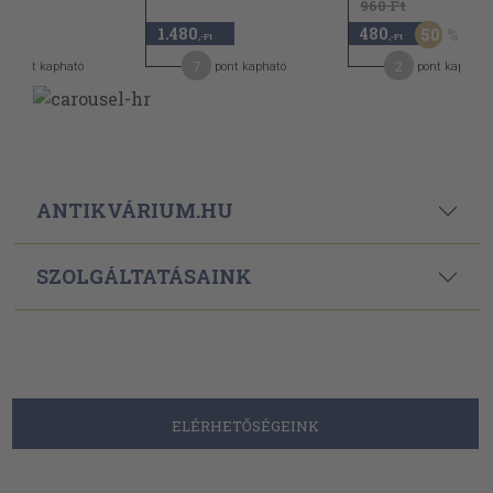
960 Ft
1.480
480
50
,-Ft
,-Ft
,-Ft
0
7
2
pont kapható
pont kapható
pont kapható
ANTIKVÁRIUM.HU
SZOLGÁLTATÁSAINK
ELÉRHETŐSÉGEINK