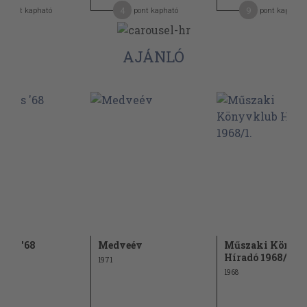
3
4
9
pont kapható
pont kapható
pont kapható
AJÁNLÓ
ális '68
Medveév
Műszaki Könyv
Híradó 1968/1.
1971
1968