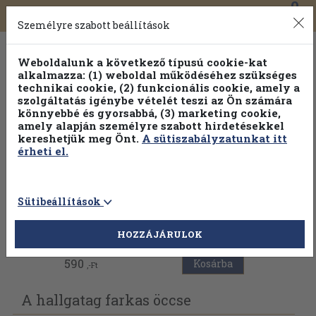
0
Toggle
Főmenü
Könyveink
navigation
Személyre szabott beállítások
Weboldalunk a következő típusú cookie-kat
alkalmazza: (1) weboldal működéséhez szükséges
technikai cookie, (2) funkcionális cookie, amely a
szolgáltatás igénybe vételét teszi az Ön számára
könnyebbé és gyorsabbá, (3) marketing cookie,
amely alapján személyre szabott hirdetésekkel
kereshetjük meg Önt.
A sütiszabályzatunkat itt
érheti el.
Sütibeállítások
Vissza az előző oldalra
HOZZÁJÁRULOK
590
Kosárba
,-Ft
A hallgatag farkas öccse